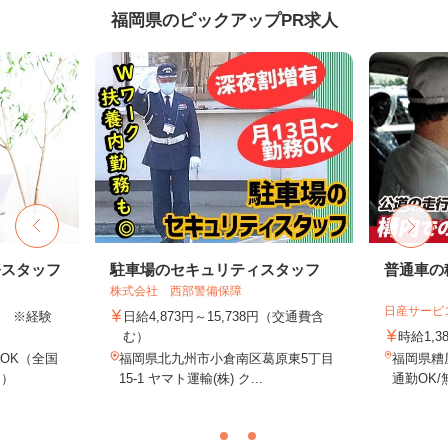
福岡県のピックアップPR求人
務スタッフ
駐車場のセキュリティスタッフ
普通車の
株式会社 西部警備保障
日産サービ
以上 ※経験
日給4,873円～15,738円（交通費含
む）
時給1,3
OK（全国
福岡県北九州市小倉南区葛原東5丁目
福岡県糟
し）
15-1 ヤマト運輸(株) ク...
通勤OK