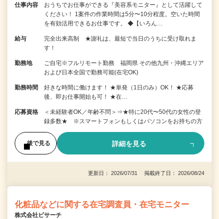
仕事内容
おうちでお仕事ができる『美容系モニター』として活躍して
ください！ 1案件の作業時間は5分〜10分程度。空いた時間
を有効活用できるお仕事です。 ◆【いろん…
給与
完全出来高制 ★謝礼は、最短で当日のうちに受け取れま
す！
勤務地
ご自宅※フルリモート勤務 福岡県 その他九州・沖縄エリア
および日本全国で勤務可能(在宅OK)
勤務時間
好きな時間に働けます！ ★単発（1日のみ）OK！ ★応募
後、即お仕事開始も可！ ★在…
応募資格
＜未経験者OK／年齢不問＞⇒★特に20代〜50代の女性の登
録多数★ ※スマートフォンもしくはパソコンをお持ちの方
詳細を見る
後で見る
更新日： 2026/07/31 掲載終了日： 2026/08/24
化粧品などに関する在宅調査員・在宅モニター
株式会社ビサーチ