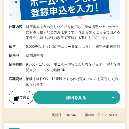
仕事内容
健康食品を食べたり化粧品を使用し、身体測定やアンケート
にお答え頂くなどのお仕事です。 来所が無くご自宅で出来る
案件や、弊社以外の場所で実施する案件もございます…
給与
5,000円以上（1回のモニター参加につき） ※完全出来高制
勤務地
福岡県全域
勤務時間
9：00～17：00（モニター内容により異なります） 好きな時
間＆タイミングで勤務OK！…
応募資格
治験未経験OK 18歳以上であれば初めての方も安心して始
められます！
詳細を見る
後で見る
更新日： 2026/07/21 掲載終了日： 2026/11/13