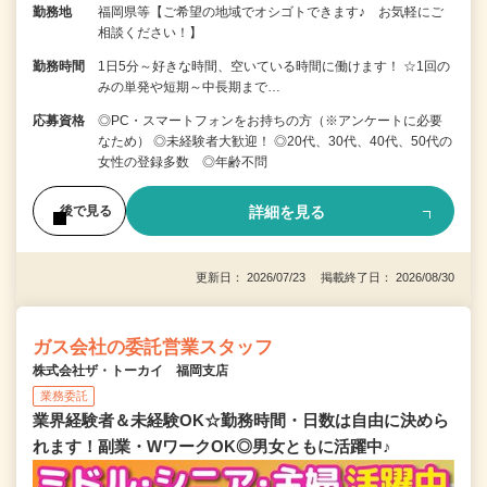
勤務地
福岡県等【ご希望の地域でオシゴトできます♪ お気軽にご
相談ください！】
勤務時間
1日5分～好きな時間、空いている時間に働けます！ ☆1回の
みの単発や短期～中長期まで…
応募資格
◎PC・スマートフォンをお持ちの方（※アンケートに必要
なため） ◎未経験者大歓迎！ ◎20代、30代、40代、50代の
女性の登録多数 ◎年齢不問
詳細を見る
後で見る
更新日： 2026/07/23 掲載終了日： 2026/08/30
ガス会社の委託営業スタッフ
株式会社ザ・トーカイ 福岡支店
業務委託
業界経験者＆未経験OK☆勤務時間・日数は自由に決めら
れます！副業・WワークOK◎男女ともに活躍中♪