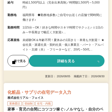
給与
時給1,500円以上（完全出来高制／時間額1,500円～5,000
円）
勤務地
福岡県等 ◆勤務地多数♪ご自宅やお近くの店舗で間時間に
働けます♪
勤務時間
1日5分～OK！好きな時間やスキマ時間でサクッと♪ ☆1日の
み～中長期まで幅広く大歓迎♪…
応募資格
未経験OK＆年齢不問！夏休みの1回きり・単発も大歓迎！ ★
会社員・派遣社員・契約社員・個人事業主・パート・アルバ
イト・主婦（夫）・フリーターなど、20代～50代…
詳細を見る
後で見る
更新日： 2026/08/05 掲載終了日： 2026/08/30
化粧品・サプリの在宅データ入力
株式会社リアル・フェイス
業務委託
登録制
在宅・内職
家事・育児の合間にコツコツ稼ぐ♪ノルマなし・自分のペ