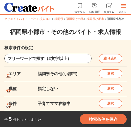
後で見る
閲覧履歴
会員登録
メニュー
クリエイトバイト・パート求人TOP
＞
福岡県
＞
福岡県その他
＞
福岡県小郡市
＞
福岡県小郡市・そ
福岡県小郡市・その他のバイト・求人情報
検索条件の設定
絞り込む
エリア
福岡県その他(小郡市)
選択
職種
指定しない
選択
条件
子育てママ在籍中
選択
5
検索条件を保存
全
件ヒットしました