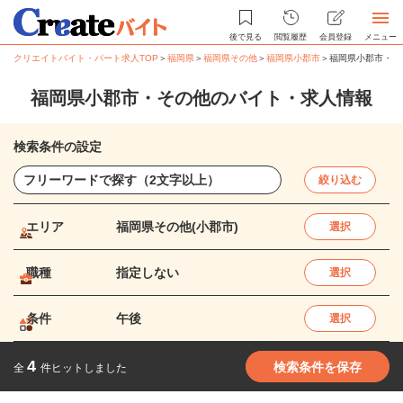
後で見る
閲覧履歴
会員登録
メニュー
クリエイトバイト・パート求人TOP
＞
福岡県
＞
福岡県その他
＞
福岡県小郡市
＞
福岡県小郡市・そ
福岡県小郡市・その他のバイト・求人情報
検索条件の設定
絞り込む
エリア
福岡県その他(小郡市)
選択
職種
指定しない
選択
条件
午後
選択
4
検索条件を保存
全
件ヒットしました