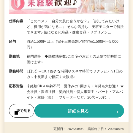
仕事内容
「このコスメ、自分の肌に合うかな？」「試してみたいけ
ど、費用が気になる…」 そんな気持ち、美容モニターで解決
できます♪ 気になる化粧品・健康食品・サプリメン…
給与
時給1,500円以上（完全出来高制／時間額1,500円～5,000
円）
勤務地
福岡県等 ◆勤務地多数♪ご自宅やお近くの店舗で間時間に
働けます♪
勤務時間
1日5分～OK！好きな時間やスキマ時間でサクッと♪ ☆1日の
み～中長期まで幅広く大歓迎♪…
応募資格
未経験OK＆年齢不問！夏休みの1回きり・単発も大歓迎！ ★
会社員・派遣社員・契約社員・個人事業主・パート・アルバ
イト・主婦（夫）・フリーターなど、20代～50代…
詳細を見る
後で見る
更新日： 2026/08/05 掲載終了日： 2026/08/30