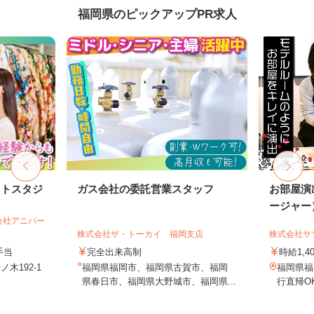
福岡県のピックアップPR求人
ォトスタジ
ガス会社の委託営業スタッフ
お部屋演
ージャー
会社アニバー
株式会社ザ・トーカイ 福岡支店
株式会社サ
手当
完全出来高制
時給1,4
木192-1
福岡県福岡市、福岡県古賀市、福岡
福岡県福
県春日市、福岡県大野城市、福岡県...
行直帰O