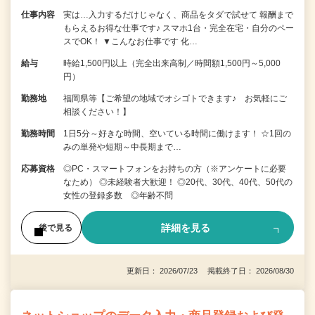
仕事内容
実は…入力するだけじゃなく、商品をタダで試せて 報酬まで
もらえるお得な仕事です♪ スマホ1台・完全在宅・自分のペー
スでOK！ ▼こんなお仕事です 化…
給与
時給1,500円以上（完全出来高制／時間額1,500円～5,000
円）
勤務地
福岡県等【ご希望の地域でオシゴトできます♪ お気軽にご
相談ください！】
勤務時間
1日5分～好きな時間、空いている時間に働けます！ ☆1回の
みの単発や短期～中長期まで…
応募資格
◎PC・スマートフォンをお持ちの方（※アンケートに必要
なため） ◎未経験者大歓迎！ ◎20代、30代、40代、50代の
女性の登録多数 ◎年齢不問
詳細を見る
後で見る
更新日： 2026/07/23 掲載終了日： 2026/08/30