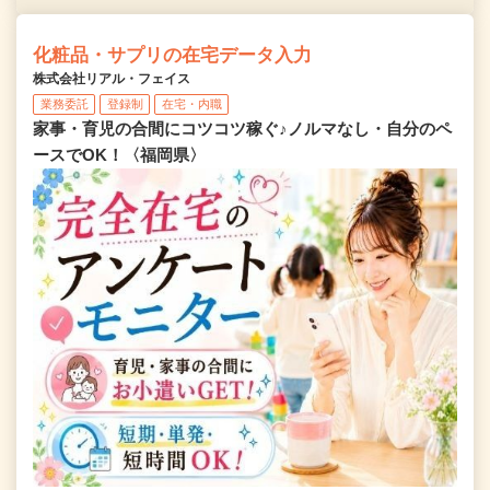
化粧品・サプリの在宅データ入力
株式会社リアル・フェイス
業務委託
登録制
在宅・内職
家事・育児の合間にコツコツ稼ぐ♪ノルマなし・自分のペ
ースでOK！〈福岡県〉