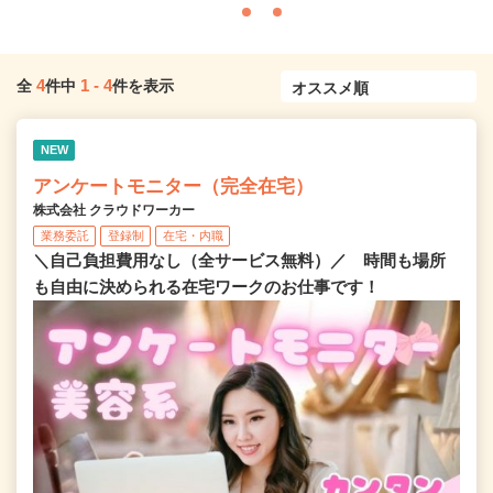
4
1
-
4
全
件中
件を表示
NEW
アンケートモニター（完全在宅）
株式会社 クラウドワーカー
業務委託
登録制
在宅・内職
＼自己負担費用なし（全サービス無料）／ 時間も場所
も自由に決められる在宅ワークのお仕事です！