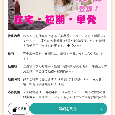
仕事内容
おうちでお仕事ができる『美容系モニター』として活躍して
ください！ 1案件の作業時間は5分〜10分程度。空いた時間
を有効活用できるお仕事です。 ◆【いろん…
給与
完全出来高制 ★謝礼は、最短で当日のうちに受け取れま
す！
勤務地
ご自宅※フルリモート勤務 福岡県 その他九州・沖縄エリア
および日本全国で勤務可能(在宅OK)
勤務時間
好きな時間に働けます！ ★単発（1日のみ）OK！ ★応募
後、即お仕事開始も可！ ★在…
応募資格
＜未経験者OK／年齢不問＞⇒★特に20代〜50代の女性の登
録多数★ ※スマートフォンもしくはパソコンをお持ちの方
詳細を見る
後で見る