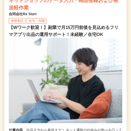
ネットショップのデータ入力・商品登録および発
送軽作業
合同会社Re Start
業務委託
在宅・内職
【Wワーク歓迎！】副業で月15万円前後を見込めるフリ
マアプリ出品の運用サポート！未経験／在宅OK
仕事内容
出品入力から発送まで！ ネット通販の仕組みが学べる◎ ＼2