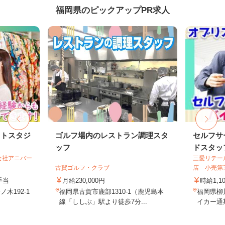
福岡県のピックアップPR求人
ォトスタジ
ゴルフ場内のレストラン調理スタ
セルフサ
ッフ
ドスタッ
会社アニバー
三愛リテー
古賀ゴルフ・クラブ
店 小売第
手当
月給230,000円
時給1,1
木192-1
福岡県古賀市鹿部1310-1（鹿児島本
福岡県柳
線「ししぶ」駅より徒歩7分...
イカー通期