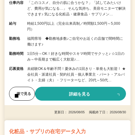
仕事内容
「このコスメ、自分の肌に合うかな？」「試してみたいけ
ど、費用が気になる…」 そんな気持ち、美容モニターで解決
できます♪ 気になる化粧品・健康食品・サプリメン…
給与
時給1,500円以上（完全出来高制／時間額1,500円～5,000
円）
勤務地
福岡県等 ◆勤務地多数♪ご自宅やお近くの店舗で間時間に
働けます♪
勤務時間
1日5分～OK！好きな時間やスキマ時間でサクッと♪ ☆1日の
み～中長期まで幅広く大歓迎♪…
応募資格
未経験OK＆年齢不問！夏休みの1回きり・単発も大歓迎！ ★
会社員・派遣社員・契約社員・個人事業主・パート・アルバ
イト・主婦（夫）・フリーターなど、20代～50代…
詳細を見る
後で見る
更新日： 2026/08/05 掲載終了日： 2026/08/30
化粧品・サプリの在宅データ入力