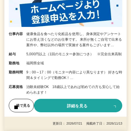
仕事内容
健康食品を食べたり化粧品を使用し、身体測定やアンケート
にお答え頂くなどのお仕事です。 来所が無くご自宅で出来る
案件や、弊社以外の場所で実施する案件もございます…
給与
5,000円以上（1回のモニター参加につき） ※完全出来高制
勤務地
福岡県全域
勤務時間
9：00～17：00（モニター内容により異なります） 好きな時
間＆タイミングで勤務OK！…
応募資格
治験未経験OK 18歳以上であれば初めての方も安心して始
められます！
詳細を見る
後で見る
更新日： 2026/07/21 掲載終了日： 2026/11/13