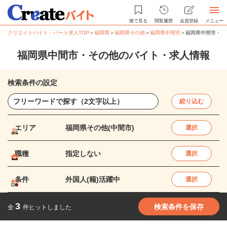
後で見る
閲覧履歴
会員登録
メニュー
クリエイトバイト・パート求人TOP
＞
福岡県
＞
福岡県その他
＞
福岡県中間市
＞
福岡県中間市・そ
福岡県中間市・その他のバイト・求人情報
検索条件の設定
絞り込む
エリア
福岡県その他(中間市)
選択
職種
指定しない
選択
条件
外国人(籍)活躍中
選択
3
検索条件を保存
全
件ヒットしました