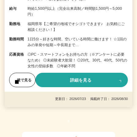
給与
時給1,500円以上（完全出来高制／時間額1,500円～5,000
円）
勤務地
福岡県等【ご希望の地域でオシゴトできます♪ お気軽にご
相談ください！】
勤務時間
1日5分～好きな時間、空いている時間に働けます！ ☆1回の
みの単発や短期～中長期まで…
応募資格
◎PC・スマートフォンをお持ちの方（※アンケートに必要
なため） ◎未経験者大歓迎！ ◎20代、30代、40代、50代の
女性の登録多数 ◎年齢不問
詳細を見る
後で見る
更新日： 2026/07/23 掲載終了日： 2026/08/30
1