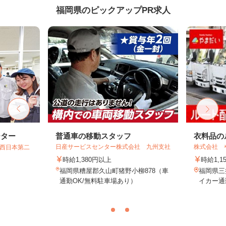
福岡県のピックアップPR求人
ーター
普通車の移動スタッフ
衣料品の
日産サービスセンター株式会社 九州支社
株式会社 
T西日本第二
時給1,380円以上
時給1,1
福岡県糟屋郡久山町猪野小柳878（車
福岡県三
通勤OK/無料駐車場あり）
イカー通