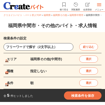
後で見る
閲覧履歴
会員登録
メニュー
クリエイトバイト・パート求人TOP
＞
福岡県
＞
福岡県その他
＞
福岡県中間市
＞
福岡県中間市・そ
福岡県中間市・その他のバイト・求人情報
検索条件の設定
絞り込む
エリア
福岡県その他(中間市)
選択
職種
指定しない
選択
条件
朝
選択
5
検索条件を保存
全
件ヒットしました