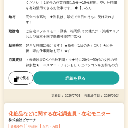
ください！ 1案件の作業時間は5分〜10分程度。空いた時間
を有効活用できるお仕事です。 ◆【いろん…
給与
完全出来高制 ★謝礼は、最短で当日のうちに受け取れま
す！
勤務地
ご自宅※フルリモート勤務 福岡県 その他九州・沖縄エリア
および日本全国で勤務可能(在宅OK)
勤務時間
好きな時間に働けます！ ★単発（1日のみ）OK！ ★応募
後、即お仕事開始も可！ ★在…
応募資格
＜未経験者OK／年齢不問＞⇒★特に20代〜50代の女性の登
録多数★ ※スマートフォンもしくはパソコンをお持ちの方
詳細を見る
後で見る
更新日： 2026/07/31 掲載終了日： 2026/08/24
化粧品などに関する在宅調査員・在宅モニター
株式会社ビサーチ
業務委託
登録制
在宅・内職