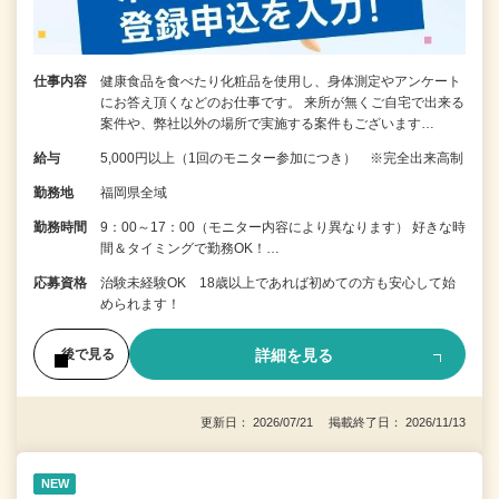
仕事内容
健康食品を食べたり化粧品を使用し、身体測定やアンケート
にお答え頂くなどのお仕事です。 来所が無くご自宅で出来る
案件や、弊社以外の場所で実施する案件もございます…
給与
5,000円以上（1回のモニター参加につき） ※完全出来高制
勤務地
福岡県全域
勤務時間
9：00～17：00（モニター内容により異なります） 好きな時
間＆タイミングで勤務OK！…
応募資格
治験未経験OK 18歳以上であれば初めての方も安心して始
められます！
詳細を見る
後で見る
更新日： 2026/07/21 掲載終了日： 2026/11/13
NEW