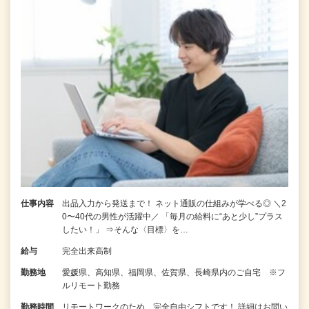
仕事内容
出品入力から発送まで！ ネット通販の仕組みが学べる◎ ＼2
0〜40代の男性が活躍中／ 「毎月の給料に“あと少し”プラス
したい！」 ⇒そんな〈目標〉を…
給与
完全出来高制
勤務地
愛媛県、高知県、福岡県、佐賀県、長崎県内のご自宅 ※フ
ルリモート勤務
勤務時間
リモートワークのため、完全自由シフトです！ 詳細はお問い