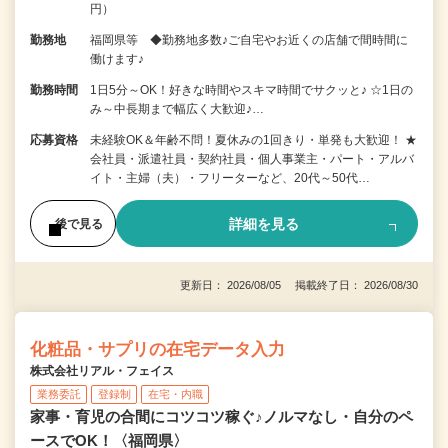
円）
勤務地
福岡県等 ◆勤務地多数♪ご自宅やお近くの店舗で間時間に
働けます♪
勤務時間
1日5分～OK！好きな時間やスキマ時間でサクッと♪ ☆1日の
み～中長期まで幅広く大歓迎♪…
応募資格
未経験OK＆年齢不問！夏休みの1回きり・単発も大歓迎！ ★
会社員・派遣社員・契約社員・個人事業主・パート・アルバ
イト・主婦（夫）・フリーターなど、20代～50代…
詳細を見る
後で見る
更新日： 2026/08/05 掲載終了日： 2026/08/30
化粧品・サプリの在宅データ入力
株式会社リアル・フェイス
業務委託
登録制
在宅・内職
家事・育児の合間にコツコツ稼ぐ♪ノルマなし・自分のペ
ースでOK！〈福岡県〉