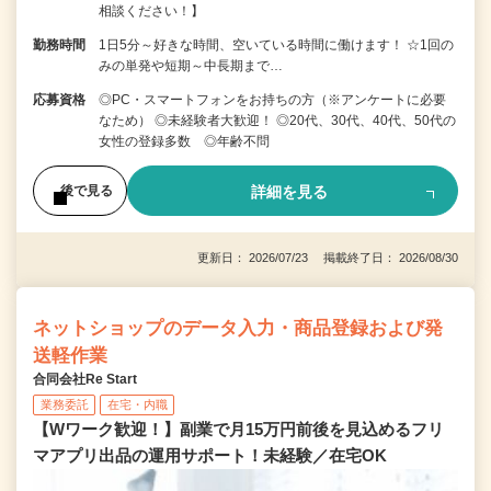
相談ください！】
勤務時間
1日5分～好きな時間、空いている時間に働けます！ ☆1回の
みの単発や短期～中長期まで…
応募資格
◎PC・スマートフォンをお持ちの方（※アンケートに必要
なため） ◎未経験者大歓迎！ ◎20代、30代、40代、50代の
女性の登録多数 ◎年齢不問
詳細を見る
後で見る
更新日： 2026/07/23 掲載終了日： 2026/08/30
ネットショップのデータ入力・商品登録および発
送軽作業
合同会社Re Start
業務委託
在宅・内職
【Wワーク歓迎！】副業で月15万円前後を見込めるフリ
マアプリ出品の運用サポート！未経験／在宅OK