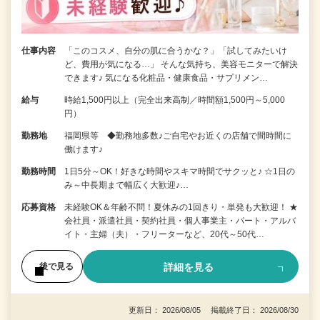
仕事内容
「このコスメ、自分の肌に合うかな？」「試してみたいけ
ど、費用が気になる…」 そんな気持ち、美容モニターで解決
できます♪ 気になる化粧品・健康食品・サプリメン…
給与
時給1,500円以上（完全出来高制／時間額1,500円～5,000
円）
勤務地
福岡県等 ◆勤務地多数♪ご自宅やお近くの店舗で間時間に
働けます♪
勤務時間
1日5分～OK！好きな時間やスキマ時間でサクッと♪ ☆1日の
み～中長期まで幅広く大歓迎♪…
応募資格
未経験OK＆年齢不問！夏休みの1回きり・単発も大歓迎！ ★
会社員・派遣社員・契約社員・個人事業主・パート・アルバ
イト・主婦（夫）・フリーターなど、20代～50代…
詳細を見る
後で見る
更新日： 2026/08/05 掲載終了日： 2026/08/30