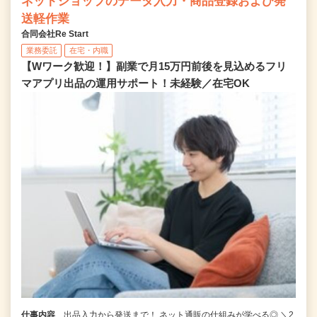
ネットショップのデータ入力・商品登録および発
送軽作業
合同会社Re Start
業務委託
在宅・内職
【Wワーク歓迎！】副業で月15万円前後を見込めるフリ
マアプリ出品の運用サポート！未経験／在宅OK
仕事内容
出品入力から発送まで！ ネット通販の仕組みが学べる◎ ＼2