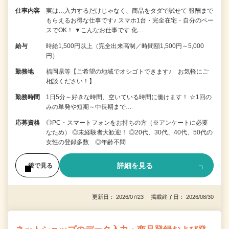
仕事内容
実は…入力するだけじゃなく、商品をタダで試せて 報酬まで
もらえるお得な仕事です♪ スマホ1台・完全在宅・自分のペー
スでOK！ ▼こんなお仕事です 化…
給与
時給1,500円以上（完全出来高制／時間額1,500円～5,000
円）
勤務地
福岡県等【ご希望の地域でオシゴトできます♪ お気軽にご
相談ください！】
勤務時間
1日5分～好きな時間、空いている時間に働けます！ ☆1回の
みの単発や短期～中長期まで…
応募資格
◎PC・スマートフォンをお持ちの方（※アンケートに必要
なため） ◎未経験者大歓迎！ ◎20代、30代、40代、50代の
女性の登録多数 ◎年齢不問
詳細を見る
後で見る
更新日： 2026/07/23 掲載終了日： 2026/08/30