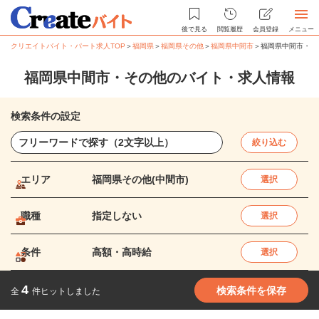
後で見る
閲覧履歴
会員登録
メニュー
クリエイトバイト・パート求人TOP
＞
福岡県
＞
福岡県その他
＞
福岡県中間市
＞
福岡県中間市・そ
福岡県中間市・その他のバイト・求人情報
検索条件の設定
絞り込む
エリア
福岡県その他(中間市)
選択
職種
指定しない
選択
条件
高額・高時給
選択
4
検索条件を保存
全
件ヒットしました