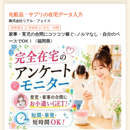
化粧品・サプリの在宅データ入力
株式会社リアル・フェイス
業務委託
登録制
在宅・内職
家事・育児の合間にコツコツ稼ぐ♪ノルマなし・自分のペ
ースでOK！〈福岡県〉