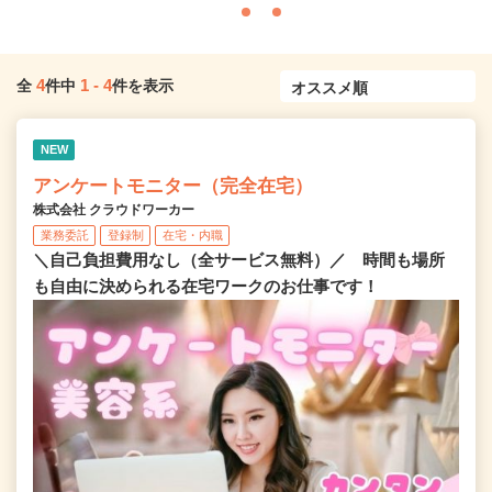
4
1
-
4
全
件中
件を表示
NEW
アンケートモニター（完全在宅）
株式会社 クラウドワーカー
業務委託
登録制
在宅・内職
＼自己負担費用なし（全サービス無料）／ 時間も場所
も自由に決められる在宅ワークのお仕事です！