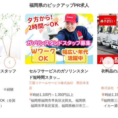
福岡県のピックアップPR求人
務スタッフ
セルフサービスのガソリンスタン
衣料品の
ド短時間スタッ...
三愛リテールサービス株式会社 西日本支
店
株式会社 
以上 ※経験
時給1,100円～1,350円以上
時給1,1
OK（全国
福岡県福岡市早良区次郎丸、福岡県
福岡県三
し）
福岡市早良区室見、福岡県柳川市三...
イカー通