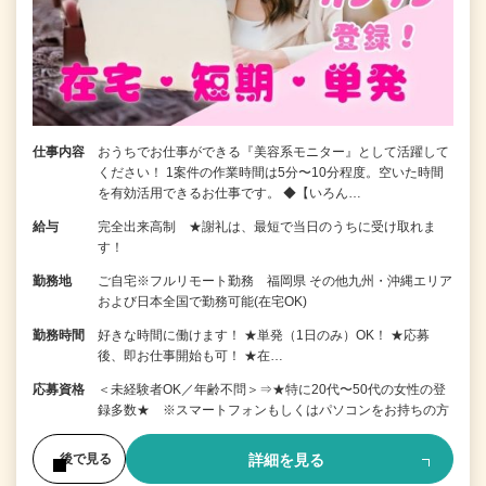
仕事内容
おうちでお仕事ができる『美容系モニター』として活躍して
ください！ 1案件の作業時間は5分〜10分程度。空いた時間
を有効活用できるお仕事です。 ◆【いろん…
給与
完全出来高制 ★謝礼は、最短で当日のうちに受け取れま
す！
勤務地
ご自宅※フルリモート勤務 福岡県 その他九州・沖縄エリア
および日本全国で勤務可能(在宅OK)
勤務時間
好きな時間に働けます！ ★単発（1日のみ）OK！ ★応募
後、即お仕事開始も可！ ★在…
応募資格
＜未経験者OK／年齢不問＞⇒★特に20代〜50代の女性の登
録多数★ ※スマートフォンもしくはパソコンをお持ちの方
詳細を見る
後で見る