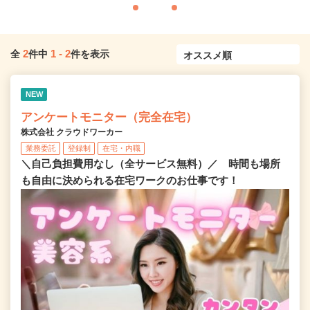
2
1
-
2
全
件中
件を表示
NEW
アンケートモニター（完全在宅）
株式会社 クラウドワーカー
業務委託
登録制
在宅・内職
＼自己負担費用なし（全サービス無料）／ 時間も場所
も自由に決められる在宅ワークのお仕事です！