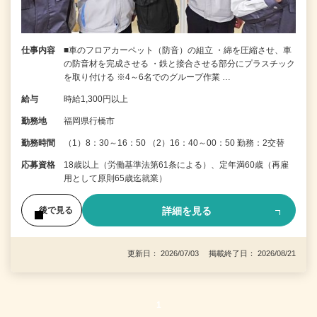
仕事内容
■車のフロアカーペット（防音）の組立 ・綿を圧縮させ、車
の防音材を完成させる ・鉄と接合させる部分にプラスチック
を取り付ける ※4～6名でのグループ作業 …
給与
時給1,300円以上
勤務地
福岡県行橋市
勤務時間
（1）8：30～16：50 （2）16：40～00：50 勤務：2交替
応募資格
18歳以上（労働基準法第61条による）、定年満60歳（再雇
用として原則65歳迄就業）
詳細を見る
後で見る
更新日： 2026/07/03 掲載終了日： 2026/08/21
1