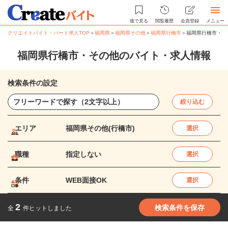
後で見る
閲覧履歴
会員登録
メニュー
クリエイトバイト・パート求人TOP
＞
福岡県
＞
福岡県その他
＞
福岡県行橋市
＞
福岡県行橋市・そ
福岡県行橋市・その他のバイト・求人情報
検索条件の設定
絞り込む
エリア
福岡県その他(行橋市)
選択
職種
指定しない
選択
条件
WEB面接OK
選択
2
検索条件を保存
全
件ヒットしました