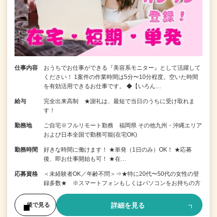
仕事内容
おうちでお仕事ができる『美容系モニター』として活躍して
ください！ 1案件の作業時間は5分〜10分程度。空いた時間
を有効活用できるお仕事です。 ◆【いろん…
給与
完全出来高制 ★謝礼は、最短で当日のうちに受け取れま
す！
勤務地
ご自宅※フルリモート勤務 福岡県 その他九州・沖縄エリア
および日本全国で勤務可能(在宅OK)
勤務時間
好きな時間に働けます！ ★単発（1日のみ）OK！ ★応募
後、即お仕事開始も可！ ★在…
応募資格
＜未経験者OK／年齢不問＞⇒★特に20代〜50代の女性の登
録多数★ ※スマートフォンもしくはパソコンをお持ちの方
詳細を見る
後で見る