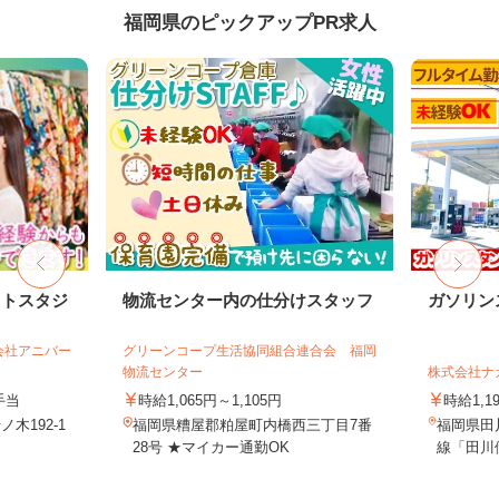
福岡県のピックアップPR求人
ォトスタジ
物流センター内の仕分けスタッフ
ガソリン
会社アニバー
グリーンコープ生活協同組合連合会 福岡
物流センター
株式会社ナ
手当
時給1,065円～1,105円
時給1,1
木192-1
福岡県糟屋郡粕屋町内橋西三丁目7番
福岡県田川
28号 ★マイカー通勤OK
線「田川伊