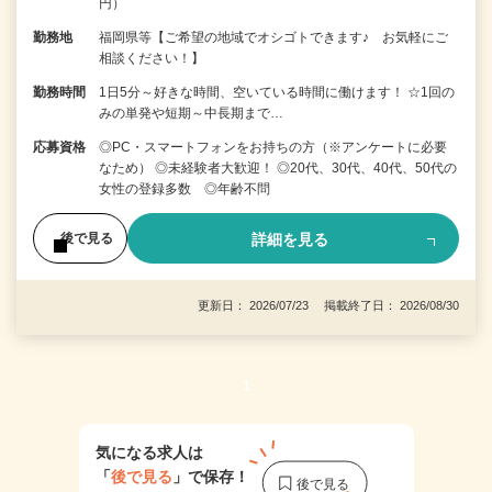
円）
勤務地
福岡県等【ご希望の地域でオシゴトできます♪ お気軽にご
相談ください！】
勤務時間
1日5分～好きな時間、空いている時間に働けます！ ☆1回の
みの単発や短期～中長期まで…
応募資格
◎PC・スマートフォンをお持ちの方（※アンケートに必要
なため） ◎未経験者大歓迎！ ◎20代、30代、40代、50代の
女性の登録多数 ◎年齢不問
詳細を見る
後で見る
更新日： 2026/07/23 掲載終了日： 2026/08/30
1
気になる求人は
「
後で見る
」で保存！