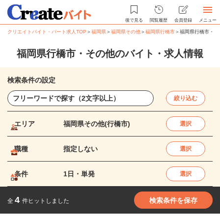
後で見る
閲覧履歴
会員登録
メニュー
クリエイトバイト・パート求人TOP
＞
福岡県
＞
福岡県その他
＞
福岡県行橋市
＞
福岡県行橋市・そ
福岡県行橋市・その他のバイト・求人情報
検索条件の設定
絞り込む
エリア
福岡県その他(行橋市)
選択
職種
指定しない
選択
条件
1日・単発
選択
4
検索条件を保存
全
件ヒットしました