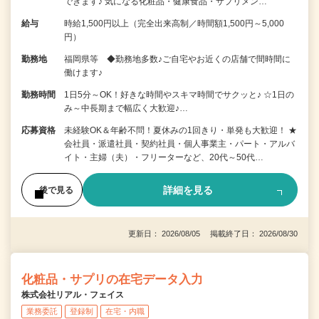
できます♪ 気になる化粧品・健康食品・サプリメン…
給与
時給1,500円以上（完全出来高制／時間額1,500円～5,000
円）
勤務地
福岡県等 ◆勤務地多数♪ご自宅やお近くの店舗で間時間に
働けます♪
勤務時間
1日5分～OK！好きな時間やスキマ時間でサクッと♪ ☆1日の
み～中長期まで幅広く大歓迎♪…
応募資格
未経験OK＆年齢不問！夏休みの1回きり・単発も大歓迎！ ★
会社員・派遣社員・契約社員・個人事業主・パート・アルバ
イト・主婦（夫）・フリーターなど、20代～50代…
詳細を見る
後で見る
更新日： 2026/08/05 掲載終了日： 2026/08/30
化粧品・サプリの在宅データ入力
株式会社リアル・フェイス
業務委託
登録制
在宅・内職