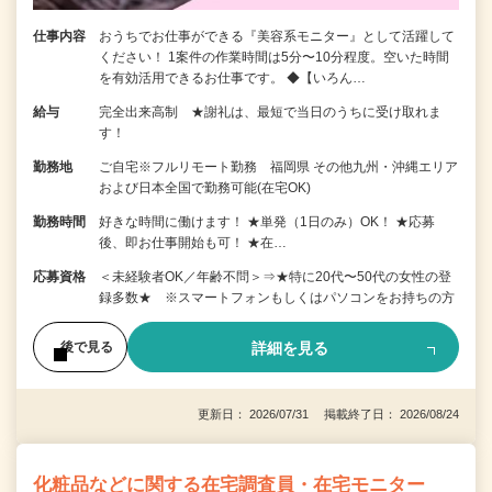
仕事内容
おうちでお仕事ができる『美容系モニター』として活躍して
ください！ 1案件の作業時間は5分〜10分程度。空いた時間
を有効活用できるお仕事です。 ◆【いろん…
給与
完全出来高制 ★謝礼は、最短で当日のうちに受け取れま
す！
勤務地
ご自宅※フルリモート勤務 福岡県 その他九州・沖縄エリア
および日本全国で勤務可能(在宅OK)
勤務時間
好きな時間に働けます！ ★単発（1日のみ）OK！ ★応募
後、即お仕事開始も可！ ★在…
応募資格
＜未経験者OK／年齢不問＞⇒★特に20代〜50代の女性の登
録多数★ ※スマートフォンもしくはパソコンをお持ちの方
詳細を見る
後で見る
更新日： 2026/07/31 掲載終了日： 2026/08/24
化粧品などに関する在宅調査員・在宅モニター