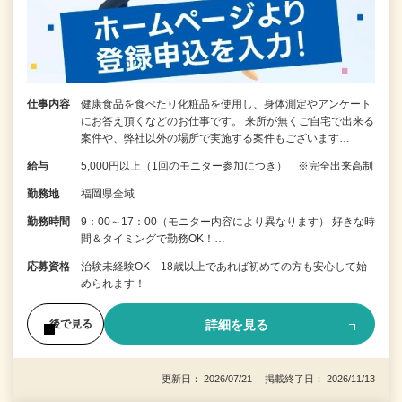
仕事内容
健康食品を食べたり化粧品を使用し、身体測定やアンケート
にお答え頂くなどのお仕事です。 来所が無くご自宅で出来る
案件や、弊社以外の場所で実施する案件もございます…
給与
5,000円以上（1回のモニター参加につき） ※完全出来高制
勤務地
福岡県全域
勤務時間
9：00～17：00（モニター内容により異なります） 好きな時
間＆タイミングで勤務OK！…
応募資格
治験未経験OK 18歳以上であれば初めての方も安心して始
められます！
詳細を見る
後で見る
更新日： 2026/07/21 掲載終了日： 2026/11/13