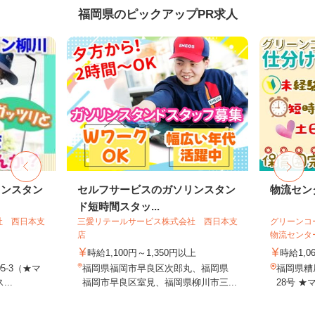
福岡県のピックアップPR求人
リンスタン
セルフサービスのガソリンスタン
物流セン
ド短時間スタッ...
社 西日本支
三愛リテールサービス株式会社 西日本支
グリーンコ
店
物流センタ
時給1,100円～1,350円以上
時給1,0
5-3（★マ
福岡県福岡市早良区次郎丸、福岡県
福岡県糟
..
福岡市早良区室見、福岡県柳川市三...
28号 ★