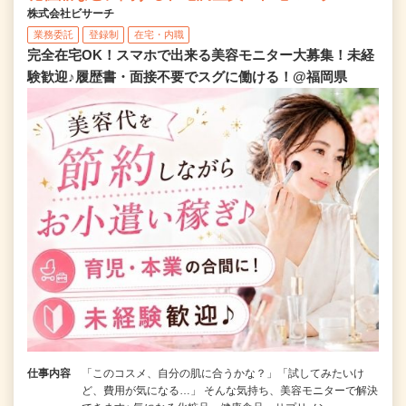
株式会社ビサーチ
業務委託
登録制
在宅・内職
完全在宅OK！スマホで出来る美容モニター大募集！未経
験歓迎♪履歴書・面接不要でスグに働ける！@福岡県
仕事内容
「このコスメ、自分の肌に合うかな？」「試してみたいけ
ど、費用が気になる…」 そんな気持ち、美容モニターで解決