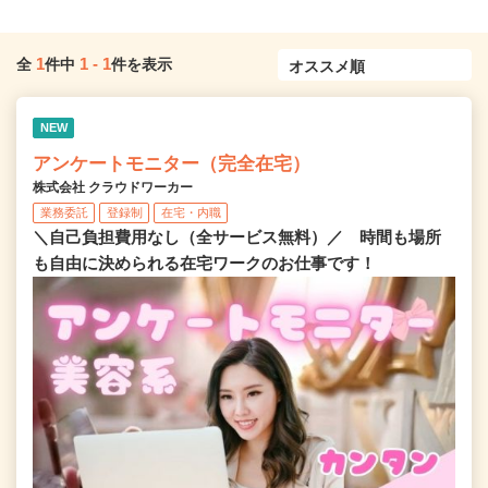
1
1
-
1
全
件中
件を表示
NEW
アンケートモニター（完全在宅）
株式会社 クラウドワーカー
業務委託
登録制
在宅・内職
＼自己負担費用なし（全サービス無料）／ 時間も場所
も自由に決められる在宅ワークのお仕事です！