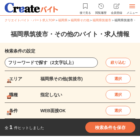
後で見る
閲覧履歴
会員登録
メニュー
クリエイトバイト・パート求人TOP
＞
福岡県
＞
福岡県その他
＞
福岡県筑後市
＞
福岡県筑後市・そ
福岡県筑後市・その他のバイト・求人情報
検索条件の設定
絞り込む
エリア
福岡県その他(筑後市)
選択
職種
指定しない
選択
条件
WEB面接OK
選択
1
検索条件を保存
全
件ヒットしました