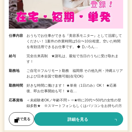
仕事内容
おうちでお仕事ができる『美容系モニター』として活躍して
ください！ 1案件の作業時間は5分〜10分程度。空いた時間
を有効活用できるお仕事です。 ◆【いろん…
給与
完全出来高制 ★謝礼は、最短で当日のうちに受け取れま
す！
勤務地
ご自宅※フルリモート勤務 福岡県 その他九州・沖縄エリア
および日本全国で勤務可能(在宅OK)
勤務時間
好きな時間に働けます！ ★単発（1日のみ）OK！ ★応募
後、即お仕事開始も可！ ★在…
応募資格
＜未経験者OK／年齢不問＞⇒★特に20代〜50代の女性の登
録多数★ ※スマートフォンもしくはパソコンをお持ちの方
詳細を見る
後で見る