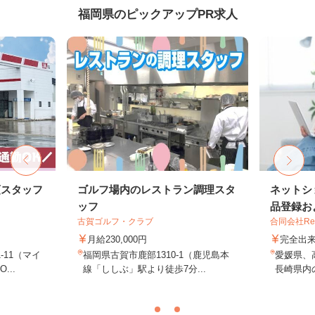
福岡県のピックアップPR求人
頭スタッフ
ゴルフ場内のレストラン調理スタ
ネットシ
ッフ
品登録およ
古賀ゴルフ・クラブ
合同会社Re S
月給230,000円
完全出
-11（マイ
福岡県古賀市鹿部1310-1（鹿児島本
愛媛県、
..
線「ししぶ」駅より徒歩7分...
長崎県内