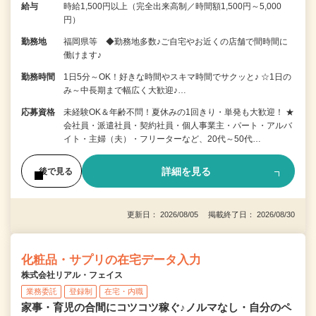
給与
時給1,500円以上（完全出来高制／時間額1,500円～5,000
円）
勤務地
福岡県等 ◆勤務地多数♪ご自宅やお近くの店舗で間時間に
働けます♪
勤務時間
1日5分～OK！好きな時間やスキマ時間でサクッと♪ ☆1日の
み～中長期まで幅広く大歓迎♪…
応募資格
未経験OK＆年齢不問！夏休みの1回きり・単発も大歓迎！ ★
会社員・派遣社員・契約社員・個人事業主・パート・アルバ
イト・主婦（夫）・フリーターなど、20代～50代…
詳細を見る
後で見る
更新日： 2026/08/05 掲載終了日： 2026/08/30
化粧品・サプリの在宅データ入力
株式会社リアル・フェイス
業務委託
登録制
在宅・内職
家事・育児の合間にコツコツ稼ぐ♪ノルマなし・自分のペ