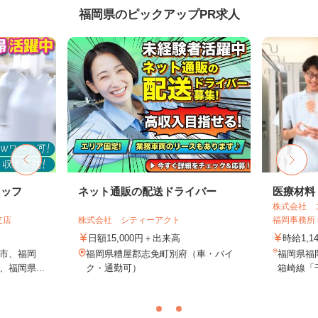
福岡県のピックアップPR求人
タッフ
ネット通販の配送ドライバー
医療材料
株式会社 
支店
株式会社 シティーアクト
福岡事務所
日額15,000円＋出来高
時給1,1
市、福岡
福岡県糟屋郡志免町別府（車・バイ
福岡県福
福岡県...
ク・通勤可）
箱崎線「千