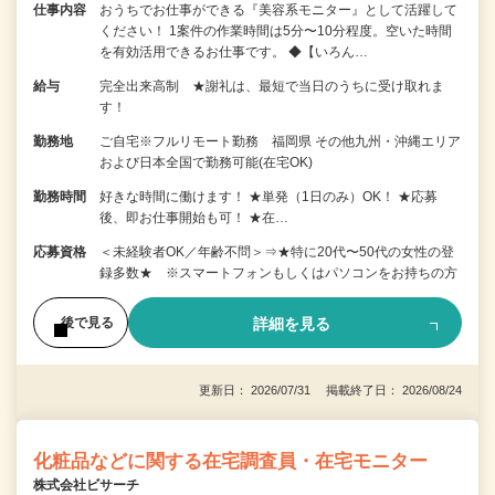
仕事内容
おうちでお仕事ができる『美容系モニター』として活躍して
ください！ 1案件の作業時間は5分〜10分程度。空いた時間
を有効活用できるお仕事です。 ◆【いろん…
給与
完全出来高制 ★謝礼は、最短で当日のうちに受け取れま
す！
勤務地
ご自宅※フルリモート勤務 福岡県 その他九州・沖縄エリア
および日本全国で勤務可能(在宅OK)
勤務時間
好きな時間に働けます！ ★単発（1日のみ）OK！ ★応募
後、即お仕事開始も可！ ★在…
応募資格
＜未経験者OK／年齢不問＞⇒★特に20代〜50代の女性の登
録多数★ ※スマートフォンもしくはパソコンをお持ちの方
詳細を見る
後で見る
更新日： 2026/07/31 掲載終了日： 2026/08/24
化粧品などに関する在宅調査員・在宅モニター
株式会社ビサーチ