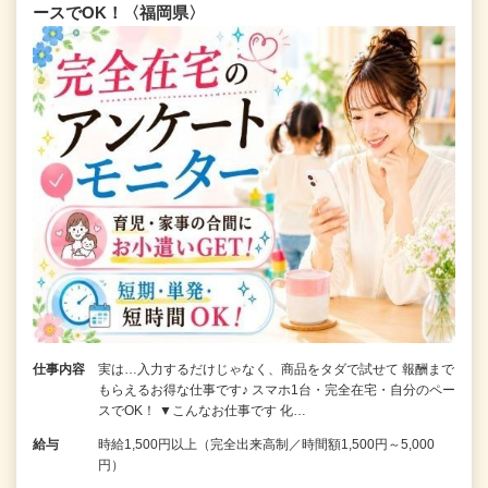
ースでOK！〈福岡県〉
仕事内容
実は…入力するだけじゃなく、商品をタダで試せて 報酬まで
もらえるお得な仕事です♪ スマホ1台・完全在宅・自分のペー
スでOK！ ▼こんなお仕事です 化…
給与
時給1,500円以上（完全出来高制／時間額1,500円～5,000
円）