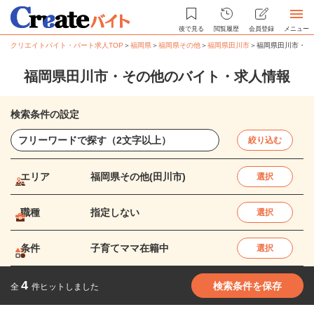
後で見る
閲覧履歴
会員登録
メニュー
クリエイトバイト・パート求人TOP
＞
福岡県
＞
福岡県その他
＞
福岡県田川市
＞
福岡県田川市・そ
福岡県田川市・その他のバイト・求人情報
検索条件の設定
絞り込む
エリア
福岡県その他(田川市)
選択
職種
指定しない
選択
条件
子育てママ在籍中
選択
4
検索条件を保存
全
件ヒットしました