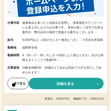
仕事内容
健康食品を食べたり化粧品を使用し、身体測定やアンケート
にお答え頂くなどのお仕事です。 来所が無くご自宅で出来る
案件や、弊社以外の場所で実施する案件もございます…
給与
5,000円以上（1回のモニター参加につき） ※完全出来高制
勤務地
福岡県全域
勤務時間
9：00～17：00（モニター内容により異なります） 好きな時
間＆タイミングで勤務OK！…
応募資格
治験未経験OK 18歳以上であれば初めての方も安心して始
められます！
詳細を見る
後で見る
更新日： 2026/07/21 掲載終了日： 2026/11/13