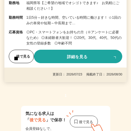
勤務地
福岡県等【ご希望の地域でオシゴトできます♪ お気軽にご
相談ください！】
勤務時間
1日5分～好きな時間、空いている時間に働けます！ ☆1回の
みの単発や短期～中長期まで…
応募資格
◎PC・スマートフォンをお持ちの方（※アンケートに必要
なため） ◎未経験者大歓迎！ ◎20代、30代、40代、50代の
女性の登録多数 ◎年齢不問
詳細を見る
後で見る
更新日： 2026/07/23 掲載終了日： 2026/08/30
1
気になる求人は
「
後で見る
」で保存！
会員登録なしで、