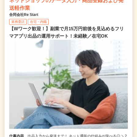
ネットショップのデータ入力・商品登録および発
送軽作業
合同会社Re Start
業務委託
在宅・内職
【Wワーク歓迎！】副業で月15万円前後を見込めるフリ
マアプリ出品の運用サポート！未経験／在宅OK
仕事内容
出品入力から発送まで！ ネット通販の仕組みが学べる◎ ＼2