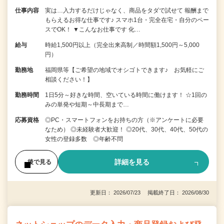
仕事内容
実は…入力するだけじゃなく、商品をタダで試せて 報酬まで
もらえるお得な仕事です♪ スマホ1台・完全在宅・自分のペー
スでOK！ ▼こんなお仕事です 化…
給与
時給1,500円以上（完全出来高制／時間額1,500円～5,000
円）
勤務地
福岡県等【ご希望の地域でオシゴトできます♪ お気軽にご
相談ください！】
勤務時間
1日5分～好きな時間、空いている時間に働けます！ ☆1回の
みの単発や短期～中長期まで…
応募資格
◎PC・スマートフォンをお持ちの方（※アンケートに必要
なため） ◎未経験者大歓迎！ ◎20代、30代、40代、50代の
女性の登録多数 ◎年齢不問
詳細を見る
後で見る
更新日： 2026/07/23 掲載終了日： 2026/08/30