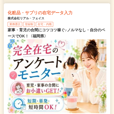
化粧品・サプリの在宅データ入力
株式会社リアル・フェイス
業務委託
登録制
在宅・内職
家事・育児の合間にコツコツ稼ぐ♪ノルマなし・自分のペ
ースでOK！〈福岡県〉