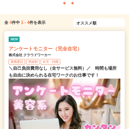
4
1
-
4
全
件中
件を表示
NEW
アンケートモニター（完全在宅）
株式会社 クラウドワーカー
業務委託
登録制
在宅・内職
＼自己負担費用なし（全サービス無料）／ 時間も場所
も自由に決められる在宅ワークのお仕事です！