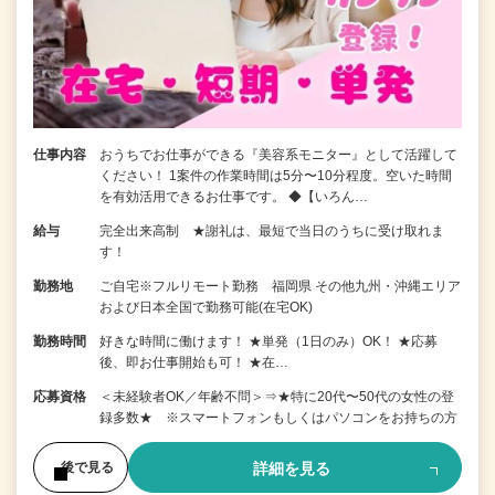
仕事内容
おうちでお仕事ができる『美容系モニター』として活躍して
ください！ 1案件の作業時間は5分〜10分程度。空いた時間
を有効活用できるお仕事です。 ◆【いろん…
給与
完全出来高制 ★謝礼は、最短で当日のうちに受け取れま
す！
勤務地
ご自宅※フルリモート勤務 福岡県 その他九州・沖縄エリア
および日本全国で勤務可能(在宅OK)
勤務時間
好きな時間に働けます！ ★単発（1日のみ）OK！ ★応募
後、即お仕事開始も可！ ★在…
応募資格
＜未経験者OK／年齢不問＞⇒★特に20代〜50代の女性の登
録多数★ ※スマートフォンもしくはパソコンをお持ちの方
詳細を見る
後で見る