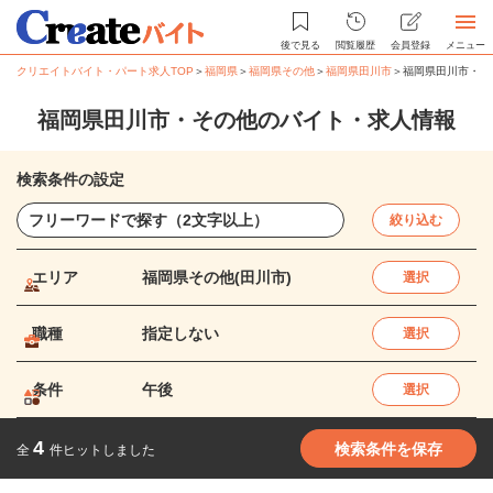
後で見る
閲覧履歴
会員登録
メニュー
クリエイトバイト・パート求人TOP
＞
福岡県
＞
福岡県その他
＞
福岡県田川市
＞
福岡県田川市・そ
福岡県田川市・その他のバイト・求人情報
検索条件の設定
絞り込む
エリア
福岡県その他(田川市)
選択
職種
指定しない
選択
条件
午後
選択
4
検索条件を保存
全
件ヒットしました