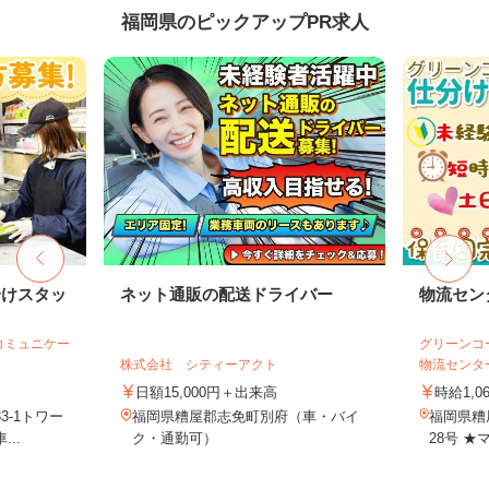
福岡県のピックアップPR求人
分けスタッ
ネット通販の配送ドライバー
物流セン
コミュニケー
グリーンコ
株式会社 シティーアクト
物流センタ
日額15,000円＋出来高
時給1,0
3-1トワー
福岡県糟屋郡志免町別府（車・バイ
福岡県糟
..
ク・通勤可）
28号 ★