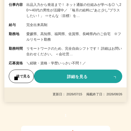
仕事内容
出品入力から発送まで！ ネット通販の仕組みが学べる◎ ＼2
0〜40代の男性が活躍中／ 「毎月の給料に“あと少し”プラス
したい！」 ⇒そんな〈目標〉を…
給与
完全出来高制
勤務地
愛媛県、高知県、福岡県、佐賀県、長崎県内のご自宅 ※フ
ルリモート勤務
勤務時間
リモートワークのため、完全自由シフトです！ 詳細はお問い
合わせください。 ＜会社営…
応募資格
＼経験・資格・学歴いっさい不問！／
詳細を見る
後で見る
更新日： 2026/07/15 掲載終了日： 2026/08/26
1