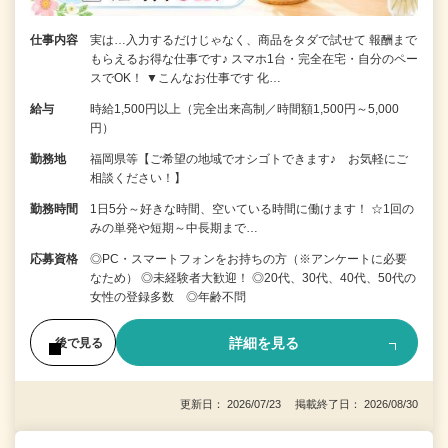
仕事内容
実は…入力するだけじゃなく、商品をタダで試せて 報酬まで
もらえるお得な仕事です♪ スマホ1台・完全在宅・自分のペー
スでOK！ ▼こんなお仕事です 化…
給与
時給1,500円以上（完全出来高制／時間額1,500円～5,000
円）
勤務地
福岡県等【ご希望の地域でオシゴトできます♪ お気軽にご
相談ください！】
勤務時間
1日5分～好きな時間、空いている時間に働けます！ ☆1回の
みの単発や短期～中長期まで…
応募資格
◎PC・スマートフォンをお持ちの方（※アンケートに必要
なため） ◎未経験者大歓迎！ ◎20代、30代、40代、50代の
女性の登録多数 ◎年齢不問
詳細を見る
後で見る
更新日： 2026/07/23 掲載終了日： 2026/08/30