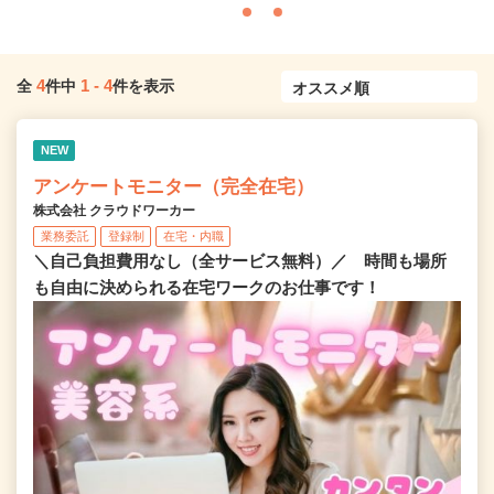
4
1
-
4
全
件中
件を表示
NEW
アンケートモニター（完全在宅）
株式会社 クラウドワーカー
業務委託
登録制
在宅・内職
＼自己負担費用なし（全サービス無料）／ 時間も場所
も自由に決められる在宅ワークのお仕事です！