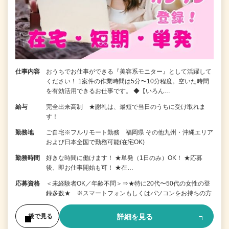
仕事内容
おうちでお仕事ができる『美容系モニター』として活躍して
ください！ 1案件の作業時間は5分〜10分程度。空いた時間
を有効活用できるお仕事です。 ◆【いろん…
給与
完全出来高制 ★謝礼は、最短で当日のうちに受け取れま
す！
勤務地
ご自宅※フルリモート勤務 福岡県 その他九州・沖縄エリア
および日本全国で勤務可能(在宅OK)
勤務時間
好きな時間に働けます！ ★単発（1日のみ）OK！ ★応募
後、即お仕事開始も可！ ★在…
応募資格
＜未経験者OK／年齢不問＞⇒★特に20代〜50代の女性の登
録多数★ ※スマートフォンもしくはパソコンをお持ちの方
詳細を見る
後で見る