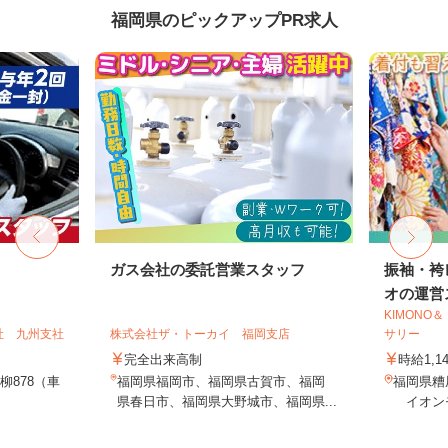
福岡県のピックアップPR求人
ガス会社の委託営業スタッフ
振袖・袴
オの運営ス
KIMON
社 九州支社
株式会社ザ・トーカイ 福岡支店
サリー
完全出来高制
時給1,1
柳878（車
福岡県福岡市、福岡県古賀市、福岡
福岡県糟
県春日市、福岡県大野城市、福岡県...
イオンモ