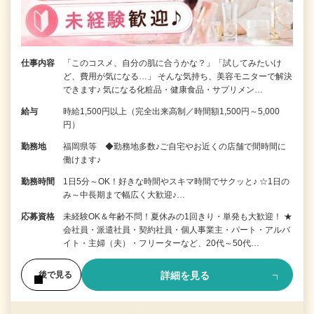
仕事内容
「このコスメ、自分の肌に合うかな？」「試してみたいけ
ど、費用が気になる…」 そんな気持ち、美容モニターで解決
できます♪ 気になる化粧品・健康食品・サプリメン…
給与
時給1,500円以上（完全出来高制／時間額1,500円～5,000
円）
勤務地
福岡県等 ◆勤務地多数♪ご自宅やお近くの店舗で間時間に
働けます♪
勤務時間
1日5分～OK！好きな時間やスキマ時間でサクッと♪ ☆1日の
み～中長期まで幅広く大歓迎♪…
応募資格
未経験OK＆年齢不問！夏休みの1回きり・単発も大歓迎！ ★
会社員・派遣社員・契約社員・個人事業主・パート・アルバ
イト・主婦（夫）・フリーターなど、20代～50代…
詳細を見る
後で見る