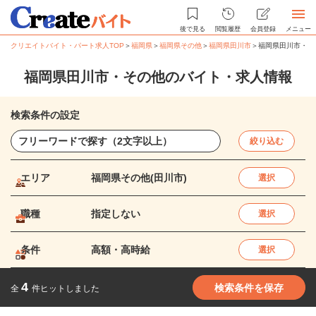
後で見る
閲覧履歴
会員登録
メニュー
クリエイトバイト・パート求人TOP
＞
福岡県
＞
福岡県その他
＞
福岡県田川市
＞
福岡県田川市・そ
福岡県田川市・その他のバイト・求人情報
検索条件の設定
絞り込む
エリア
福岡県その他(田川市)
選択
職種
指定しない
選択
条件
高額・高時給
選択
4
検索条件を保存
全
件ヒットしました