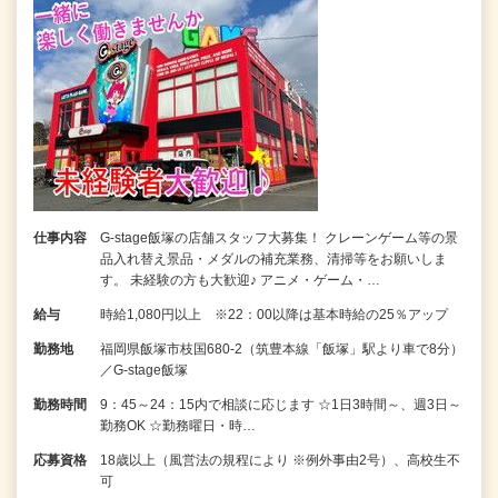
仕事内容
G-stage飯塚の店舗スタッフ大募集！ クレーンゲーム等の景
品入れ替え景品・メダルの補充業務、清掃等をお願いしま
す。 未経験の方も大歓迎♪ アニメ・ゲーム・…
給与
時給1,080円以上 ※22：00以降は基本時給の25％アップ
勤務地
福岡県飯塚市枝国680-2（筑豊本線「飯塚」駅より車で8分）
／G-stage飯塚
勤務時間
9：45～24：15内で相談に応じます ☆1日3時間～、週3日～
勤務OK ☆勤務曜日・時…
応募資格
18歳以上（風営法の規程により ※例外事由2号）、高校生不
可