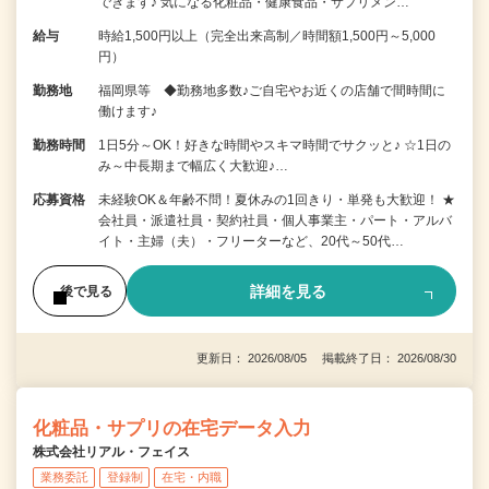
できます♪ 気になる化粧品・健康食品・サプリメン…
給与
時給1,500円以上（完全出来高制／時間額1,500円～5,000
円）
勤務地
福岡県等 ◆勤務地多数♪ご自宅やお近くの店舗で間時間に
働けます♪
勤務時間
1日5分～OK！好きな時間やスキマ時間でサクッと♪ ☆1日の
み～中長期まで幅広く大歓迎♪…
応募資格
未経験OK＆年齢不問！夏休みの1回きり・単発も大歓迎！ ★
会社員・派遣社員・契約社員・個人事業主・パート・アルバ
イト・主婦（夫）・フリーターなど、20代～50代…
詳細を見る
後で見る
更新日： 2026/08/05 掲載終了日： 2026/08/30
化粧品・サプリの在宅データ入力
株式会社リアル・フェイス
業務委託
登録制
在宅・内職