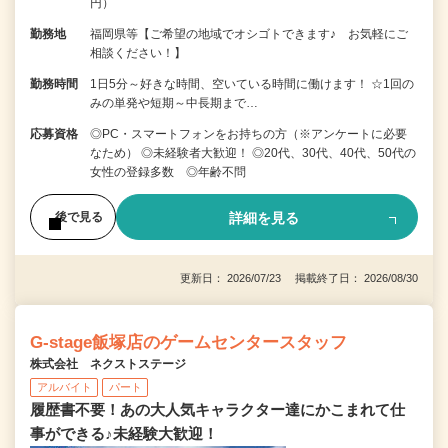
円）
勤務地
福岡県等【ご希望の地域でオシゴトできます♪ お気軽にご
相談ください！】
勤務時間
1日5分～好きな時間、空いている時間に働けます！ ☆1回の
みの単発や短期～中長期まで…
応募資格
◎PC・スマートフォンをお持ちの方（※アンケートに必要
なため） ◎未経験者大歓迎！ ◎20代、30代、40代、50代の
女性の登録多数 ◎年齢不問
詳細を見る
後で見る
更新日： 2026/07/23 掲載終了日： 2026/08/30
G-stage飯塚店のゲームセンタースタッフ
株式会社 ネクストステージ
アルバイト
パート
履歴書不要！あの大人気キャラクター達にかこまれて仕
事ができる♪未経験大歓迎！