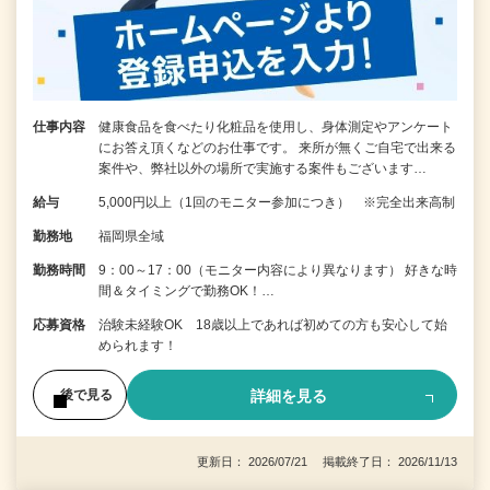
仕事内容
健康食品を食べたり化粧品を使用し、身体測定やアンケート
にお答え頂くなどのお仕事です。 来所が無くご自宅で出来る
案件や、弊社以外の場所で実施する案件もございます…
給与
5,000円以上（1回のモニター参加につき） ※完全出来高制
勤務地
福岡県全域
勤務時間
9：00～17：00（モニター内容により異なります） 好きな時
間＆タイミングで勤務OK！…
応募資格
治験未経験OK 18歳以上であれば初めての方も安心して始
められます！
詳細を見る
後で見る
更新日： 2026/07/21 掲載終了日： 2026/11/13