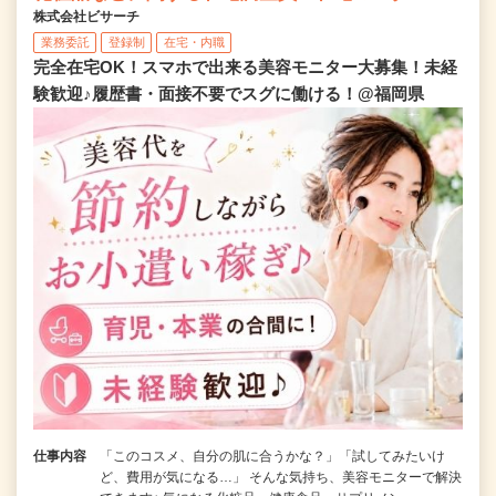
株式会社ビサーチ
業務委託
登録制
在宅・内職
完全在宅OK！スマホで出来る美容モニター大募集！未経
験歓迎♪履歴書・面接不要でスグに働ける！@福岡県
仕事内容
「このコスメ、自分の肌に合うかな？」「試してみたいけ
ど、費用が気になる…」 そんな気持ち、美容モニターで解決