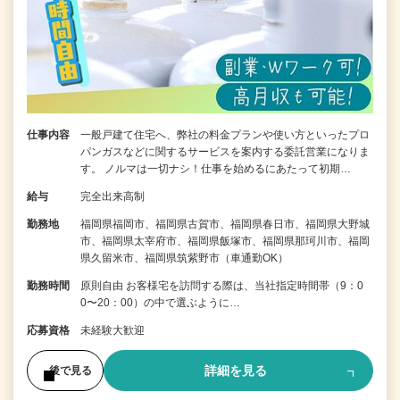
仕事内容
一般戸建て住宅へ、弊社の料金プランや使い方といったプロ
パンガスなどに関するサービスを案内する委託営業になりま
す。 ノルマは一切ナシ！仕事を始めるにあたって初期…
給与
完全出来高制
勤務地
福岡県福岡市、福岡県古賀市、福岡県春日市、福岡県大野城
市、福岡県太宰府市、福岡県飯塚市、福岡県那珂川市、福岡
県久留米市、福岡県筑紫野市（車通勤OK）
勤務時間
原則自由 お客様宅を訪問する際は、当社指定時間帯（9：0
0〜20：00）の中で選ぶように…
応募資格
未経験大歓迎
詳細を見る
後で見る