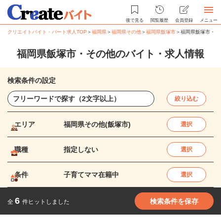
後で見る
閲覧履歴
会員登録
メニュー
クリエイトバイト・パート求人TOP
＞
福岡県
＞
福岡県その他
＞
福岡県飯塚市
＞
福岡県飯塚市・そ
福岡県飯塚市・その他のバイト・求人情報
検索条件の設定
絞り込む
エリア
福岡県その他(飯塚市)
選択
職種
指定しない
選択
条件
子育てママ在籍中
選択
6
検索条件を保存
全
件ヒットしました