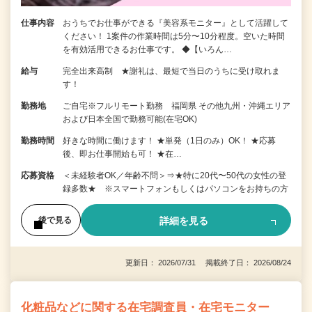
仕事内容
おうちでお仕事ができる『美容系モニター』として活躍して
ください！ 1案件の作業時間は5分〜10分程度。空いた時間
を有効活用できるお仕事です。 ◆【いろん…
給与
完全出来高制 ★謝礼は、最短で当日のうちに受け取れま
す！
勤務地
ご自宅※フルリモート勤務 福岡県 その他九州・沖縄エリア
および日本全国で勤務可能(在宅OK)
勤務時間
好きな時間に働けます！ ★単発（1日のみ）OK！ ★応募
後、即お仕事開始も可！ ★在…
応募資格
＜未経験者OK／年齢不問＞⇒★特に20代〜50代の女性の登
録多数★ ※スマートフォンもしくはパソコンをお持ちの方
詳細を見る
後で見る
更新日： 2026/07/31 掲載終了日： 2026/08/24
化粧品などに関する在宅調査員・在宅モニター