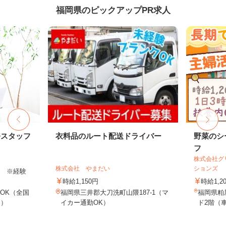
福岡県のピックアップPR求人
務スタッフ
衣料品のルート配送ドライバー
野菜のシ
フ
株式会社グ
株式会社 やまだい
ションズ
以上 ※経験
時給1,150円
時給1,2
OK（全国
福岡県三井郡大刀洗町山隈187-1（マ
福岡県粕
し）
イカー通勤OK）
ド2階（車