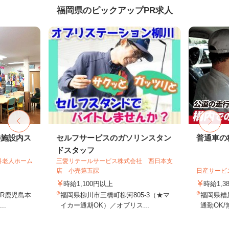
福岡県のピックアップPR求人
の施設内ス
セルフサービスのガソリンスタン
普通車の
ドスタッフ
料老人ホーム
三愛リテールサービス株式会社 西日本支
店 小売第五課
日産サービ
時給1,100円以上
時給1,3
JR鹿児島本
福岡県柳川市三橋町柳河805-3（★マ
福岡県糟
..
イカー通期OK）／オブリス...
通勤OK