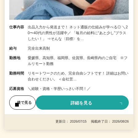
仕事内容
出品入力から発送まで！ ネット通販の仕組みが学べる◎ ＼2
0〜40代の男性が活躍中／ 「毎月の給料に“あと少し”プラス
したい！」 ⇒そんな〈目標〉を…
給与
完全出来高制
勤務地
愛媛県、高知県、福岡県、佐賀県、長崎県内のご自宅 ※フ
ルリモート勤務
勤務時間
リモートワークのため、完全自由シフトです！ 詳細はお問い
合わせください。 ＜会社営…
応募資格
＼経験・資格・学歴いっさい不問！／
詳細を見る
後で見る
更新日： 2026/07/15 掲載終了日： 2026/08/26