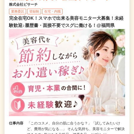
株式会社ビサーチ
業務委託
登録制
在宅・内職
完全在宅OK！スマホで出来る美容モニター大募集！未経
験歓迎♪履歴書・面接不要でスグに働ける！@福岡県
仕事内容
「このコスメ、自分の肌に合うかな？」「試してみたいけ
ど、費用が気になる…」 そんな気持ち、美容モニターで解決