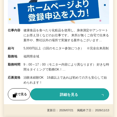
仕事内容
健康食品を食べたり化粧品を使用し、身体測定やアンケート
にお答え頂くなどのお仕事です。 来所が無くご自宅で出来る
案件や、弊社以外の場所で実施する案件もございます…
給与
5,000円以上（1回のモニター参加につき） ※完全出来高制
勤務地
福岡県全域
勤務時間
9：00～17：00（モニター内容により異なります） 好きな時
間＆タイミングで勤務OK！…
応募資格
治験未経験OK 18歳以上であれば初めての方も安心して始
められます！
詳細を見る
後で見る
更新日： 2026/07/21 掲載終了日： 2026/11/13