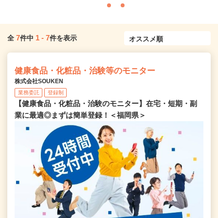
7
1
-
7
全
件中
件を表示
健康食品・化粧品・治験等のモニター
株式会社SOUKEN
業務委託
登録制
【健康食品・化粧品・治験のモニター】在宅・短期・副
業に最適◎まずは簡単登録！＜福岡県＞