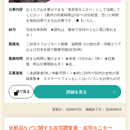
仕事内容
おうちでお仕事ができる『美容系モニター』として活躍して
ください！ 1案件の作業時間は5分〜10分程度。空いた時間
を有効活用できるお仕事です。 ◆【いろん…
給与
完全出来高制 ★謝礼は、最短で当日のうちに受け取れま
す！
勤務地
ご自宅※フルリモート勤務 福岡県 その他九州・沖縄エリア
および日本全国で勤務可能(在宅OK)
勤務時間
好きな時間に働けます！ ★単発（1日のみ）OK！ ★応募
後、即お仕事開始も可！ ★在…
応募資格
＜未経験者OK／年齢不問＞⇒★特に20代〜50代の女性の登
録多数★ ※スマートフォンもしくはパソコンをお持ちの方
詳細を見る
後で見る
更新日： 2026/07/31 掲載終了日： 2026/08/24
化粧品などに関する在宅調査員・在宅モニター