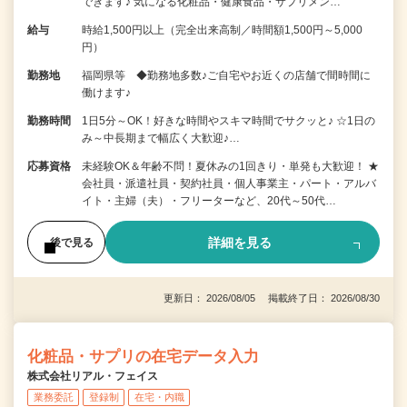
できます♪ 気になる化粧品・健康食品・サプリメン…
給与
時給1,500円以上（完全出来高制／時間額1,500円～5,000
円）
勤務地
福岡県等 ◆勤務地多数♪ご自宅やお近くの店舗で間時間に
働けます♪
勤務時間
1日5分～OK！好きな時間やスキマ時間でサクッと♪ ☆1日の
み～中長期まで幅広く大歓迎♪…
応募資格
未経験OK＆年齢不問！夏休みの1回きり・単発も大歓迎！ ★
会社員・派遣社員・契約社員・個人事業主・パート・アルバ
イト・主婦（夫）・フリーターなど、20代～50代…
詳細を見る
後で見る
更新日： 2026/08/05 掲載終了日： 2026/08/30
化粧品・サプリの在宅データ入力
株式会社リアル・フェイス
業務委託
登録制
在宅・内職