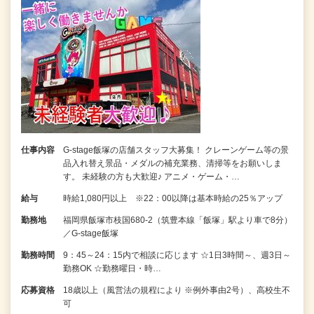
仕事内容
G-stage飯塚の店舗スタッフ大募集！ クレーンゲーム等の景
品入れ替え景品・メダルの補充業務、清掃等をお願いしま
す。 未経験の方も大歓迎♪ アニメ・ゲーム・…
給与
時給1,080円以上 ※22：00以降は基本時給の25％アップ
勤務地
福岡県飯塚市枝国680-2（筑豊本線「飯塚」駅より車で8分）
／G-stage飯塚
勤務時間
9：45～24：15内で相談に応じます ☆1日3時間～、週3日～
勤務OK ☆勤務曜日・時…
応募資格
18歳以上（風営法の規程により ※例外事由2号）、高校生不
可