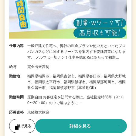
仕事内容
一般戸建て住宅へ、弊社の料金プランや使い方といったプロ
パンガスなどに関するサービスを案内する委託営業になりま
す。 ノルマは一切ナシ！仕事を始めるにあたって初期…
給与
完全出来高制
勤務地
福岡県福岡市、福岡県古賀市、福岡県春日市、福岡県大野城
市、福岡県太宰府市、福岡県飯塚市、福岡県那珂川市、福岡
県久留米市、福岡県筑紫野市（車通勤OK）
勤務時間
原則自由 お客様宅を訪問する際は、当社指定時間帯（9：0
0〜20：00）の中で選ぶように…
応募資格
未経験大歓迎
詳細を見る
後で見る