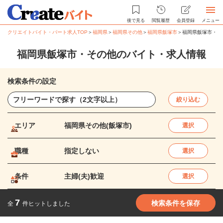
後で見る
閲覧履歴
会員登録
メニュー
クリエイトバイト・パート求人TOP
＞
福岡県
＞
福岡県その他
＞
福岡県飯塚市
＞
福岡県飯塚市・そ
福岡県飯塚市・その他のバイト・求人情報
検索条件の設定
絞り込む
エリア
福岡県その他(飯塚市)
選択
職種
指定しない
選択
条件
主婦(夫)歓迎
選択
7
検索条件を保存
全
件ヒットしました