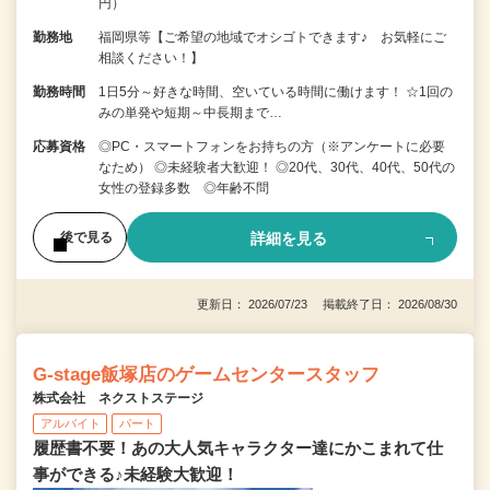
円）
勤務地
福岡県等【ご希望の地域でオシゴトできます♪ お気軽にご
相談ください！】
勤務時間
1日5分～好きな時間、空いている時間に働けます！ ☆1回の
みの単発や短期～中長期まで…
応募資格
◎PC・スマートフォンをお持ちの方（※アンケートに必要
なため） ◎未経験者大歓迎！ ◎20代、30代、40代、50代の
女性の登録多数 ◎年齢不問
詳細を見る
後で見る
更新日： 2026/07/23 掲載終了日： 2026/08/30
G-stage飯塚店のゲームセンタースタッフ
株式会社 ネクストステージ
アルバイト
パート
履歴書不要！あの大人気キャラクター達にかこまれて仕
事ができる♪未経験大歓迎！