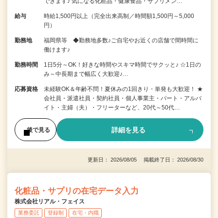
できます♪ 気になる化粧品・健康食品・サプリメン…
給与
時給1,500円以上（完全出来高制／時間額1,500円～5,000
円）
勤務地
福岡県等 ◆勤務地多数♪ご自宅やお近くの店舗で間時間に
働けます♪
勤務時間
1日5分～OK！好きな時間やスキマ時間でサクッと♪ ☆1日の
み～中長期まで幅広く大歓迎♪…
応募資格
未経験OK＆年齢不問！夏休みの1回きり・単発も大歓迎！ ★
会社員・派遣社員・契約社員・個人事業主・パート・アルバ
イト・主婦（夫）・フリーターなど、20代～50代…
詳細を見る
後で見る
更新日： 2026/08/05 掲載終了日： 2026/08/30
化粧品・サプリの在宅データ入力
株式会社リアル・フェイス
業務委託
登録制
在宅・内職