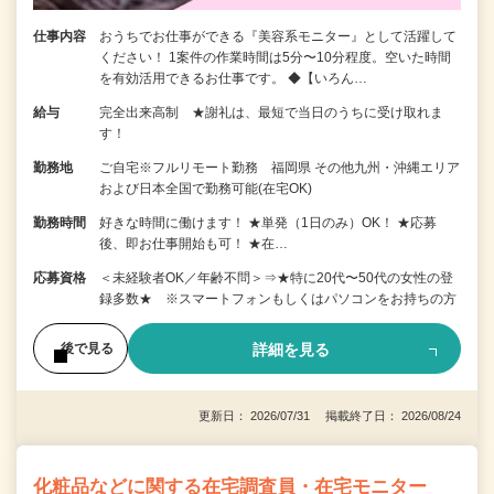
仕事内容
おうちでお仕事ができる『美容系モニター』として活躍して
ください！ 1案件の作業時間は5分〜10分程度。空いた時間
を有効活用できるお仕事です。 ◆【いろん…
給与
完全出来高制 ★謝礼は、最短で当日のうちに受け取れま
す！
勤務地
ご自宅※フルリモート勤務 福岡県 その他九州・沖縄エリア
および日本全国で勤務可能(在宅OK)
勤務時間
好きな時間に働けます！ ★単発（1日のみ）OK！ ★応募
後、即お仕事開始も可！ ★在…
応募資格
＜未経験者OK／年齢不問＞⇒★特に20代〜50代の女性の登
録多数★ ※スマートフォンもしくはパソコンをお持ちの方
詳細を見る
後で見る
更新日： 2026/07/31 掲載終了日： 2026/08/24
化粧品などに関する在宅調査員・在宅モニター