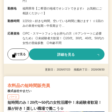
円）
勤務地
福岡県等【ご希望の地域でオシゴトできます♪ お気軽にご
相談ください！】
勤務時間
1日5分～好きな時間、空いている時間に働けます！ ☆1回の
みの単発や短期～中長期まで…
応募資格
◎PC・スマートフォンをお持ちの方（※アンケートに必要
なため） ◎未経験者大歓迎！ ◎20代、30代、40代、50代の
女性の登録多数 ◎年齢不問
詳細を見る
後で見る
更新日： 2026/07/23 掲載終了日： 2026/08/30
衣料品の短時間販売員
株式会社やまだい
パート
短時間のみ！20代〜50代の女性活躍中！未経験者歓迎！
服が好き！楽しい職場で働こう☆