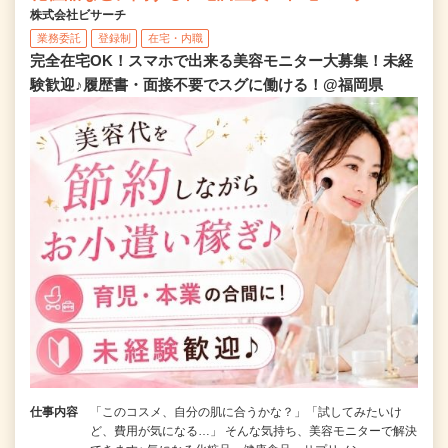
株式会社ビサーチ
業務委託
登録制
在宅・内職
完全在宅OK！スマホで出来る美容モニター大募集！未経
験歓迎♪履歴書・面接不要でスグに働ける！@福岡県
仕事内容
「このコスメ、自分の肌に合うかな？」「試してみたいけ
ど、費用が気になる…」 そんな気持ち、美容モニターで解決