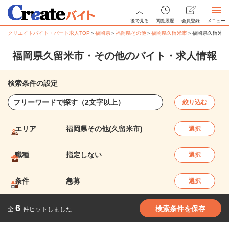
後で見る
閲覧履歴
会員登録
メニュー
クリエイトバイト・パート求人TOP
＞
福岡県
＞
福岡県その他
＞
福岡県久留米市
＞
福岡県久留米市
福岡県久留米市・その他のバイト・求人情報
検索条件の設定
絞り込む
エリア
福岡県その他(久留米市)
選択
職種
指定しない
選択
条件
急募
選択
6
検索条件を保存
全
件ヒットしました