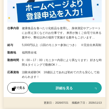
仕事内容
健康食品を食べたり化粧品を使用し、身体測定やアンケート
にお答え頂くなどのお仕事です。 来所が無くご自宅で出来る
案件や、弊社以外の場所で実施する案件もございます…
給与
5,000円以上（1回のモニター参加につき） ※完全出来高制
勤務地
福岡県全域
勤務時間
9：00～17：00（モニター内容により異なります） 好きな時
間＆タイミングで勤務OK！…
応募資格
治験未経験OK 18歳以上であれば初めての方も安心して始
められます！
詳細を見る
後で見る
更新日： 2026/07/21 掲載終了日： 2026/11/13