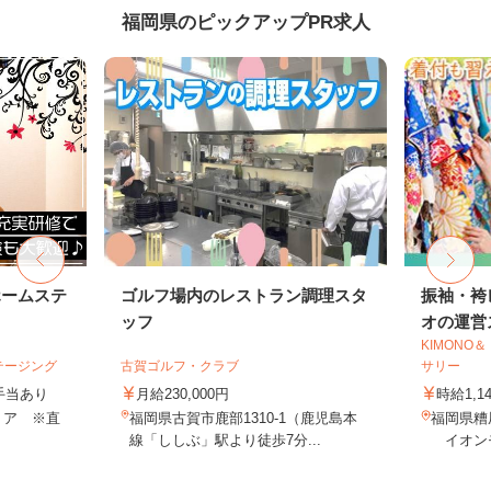
福岡県のピックアップPR求人
ホームステ
ゴルフ場内のレストラン調理スタ
振袖・袴
ッフ
オの運営ス
KIMON
テージング
古賀ゴルフ・クラブ
サリー
＋手当あり
月給230,000円
時給1,1
リア ※直
福岡県古賀市鹿部1310-1（鹿児島本
福岡県糟
線「ししぶ」駅より徒歩7分...
イオンモ