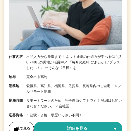
仕事内容
出品入力から発送まで！ ネット通販の仕組みが学べる◎ ＼2
0〜40代の男性が活躍中／ 「毎月の給料に“あと少し”プラス
したい！」 ⇒そんな〈目標〉を…
給与
完全出来高制
勤務地
愛媛県、高知県、福岡県、佐賀県、長崎県内のご自宅 ※フ
ルリモート勤務
勤務時間
リモートワークのため、完全自由シフトです！ 詳細はお問い
合わせください。 ＜会社営…
応募資格
＼経験・資格・学歴いっさい不問！／
詳細を見る
後で見る