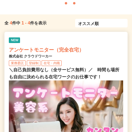
4
1
-
4
全
件中
件を表示
NEW
アンケートモニター（完全在宅）
株式会社 クラウドワーカー
業務委託
登録制
在宅・内職
＼自己負担費用なし（全サービス無料）／ 時間も場所
も自由に決められる在宅ワークのお仕事です！