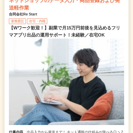
ネットショップのデータ入力・商品登録および発
送軽作業
合同会社Re Start
業務委託
在宅・内職
【Wワーク歓迎！】副業で月15万円前後を見込めるフリ
マアプリ出品の運用サポート！未経験／在宅OK
仕事内容
出品入力から発送まで！ ネット通販の仕組みが学べる◎ ＼2