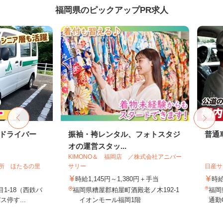
福岡県のピックアップPR求人
ライバー
振袖・袴レンタル、フォトスタジ
普通車の
オの運営スタッ...
KIMONO＆ 福岡店 ／株式会社アニバー
ほたるの里
サリー
日産サービ
時給1,145円～1,380円＋手当
時給1,3
18（西鉄バ
福岡県糟屋郡粕屋町酒殿老ノ木192-1
福岡県糟
...
イオンモール福岡1階
通勤OK