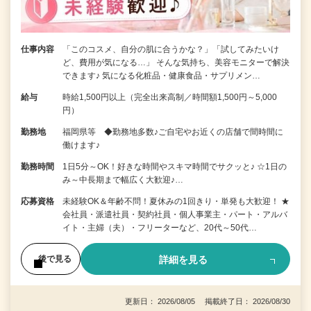
仕事内容
「このコスメ、自分の肌に合うかな？」「試してみたいけ
ど、費用が気になる…」 そんな気持ち、美容モニターで解決
できます♪ 気になる化粧品・健康食品・サプリメン…
給与
時給1,500円以上（完全出来高制／時間額1,500円～5,000
円）
勤務地
福岡県等 ◆勤務地多数♪ご自宅やお近くの店舗で間時間に
働けます♪
勤務時間
1日5分～OK！好きな時間やスキマ時間でサクッと♪ ☆1日の
み～中長期まで幅広く大歓迎♪…
応募資格
未経験OK＆年齢不問！夏休みの1回きり・単発も大歓迎！ ★
会社員・派遣社員・契約社員・個人事業主・パート・アルバ
イト・主婦（夫）・フリーターなど、20代～50代…
詳細を見る
後で見る
更新日： 2026/08/05 掲載終了日： 2026/08/30