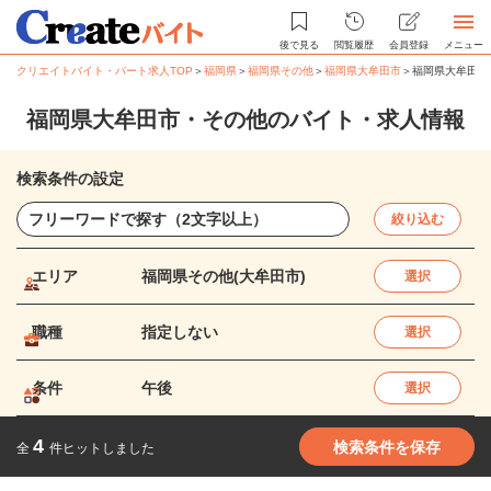
後で見る
閲覧履歴
会員登録
メニュー
クリエイトバイト・パート求人TOP
＞
福岡県
＞
福岡県その他
＞
福岡県大牟田市
＞
福岡県大牟田市
福岡県大牟田市・その他のバイト・求人情報
検索条件の設定
絞り込む
エリア
福岡県その他(大牟田市)
選択
職種
指定しない
選択
条件
午後
選択
4
検索条件を保存
全
件ヒットしました