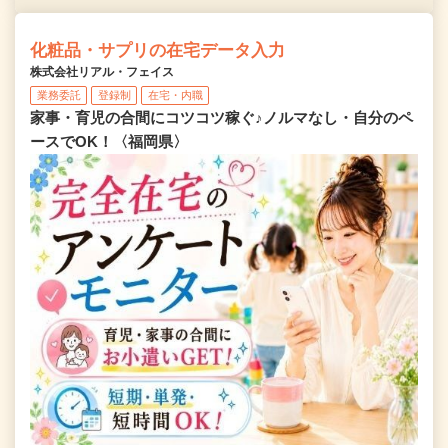
化粧品・サプリの在宅データ入力
株式会社リアル・フェイス
業務委託
登録制
在宅・内職
家事・育児の合間にコツコツ稼ぐ♪ノルマなし・自分のペ
ースでOK！〈福岡県〉