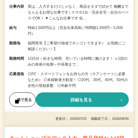
仕事内容
実は…入力するだけじゃなく、商品をタダで試せて 報酬まで
もらえるお得な仕事です♪ スマホ1台・完全在宅・自分のペー
スでOK！ ▼こんなお仕事です 化…
給与
時給1,500円以上（完全出来高制／時間額1,500円～5,000
円）
勤務地
福岡県等【ご希望の地域でオシゴトできます♪ お気軽にご
相談ください！】
勤務時間
1日5分～好きな時間、空いている時間に働けます！ ☆1回の
みの単発や短期～中長期まで…
応募資格
◎PC・スマートフォンをお持ちの方（※アンケートに必要
なため） ◎未経験者大歓迎！ ◎20代、30代、40代、50代の
女性の登録多数 ◎年齢不問
詳細を見る
後で見る
更新日： 2026/07/23 掲載終了日： 2026/08/30