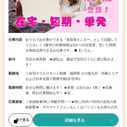
仕事内容
おうちでお仕事ができる『美容系モニター』として活躍して
ください！ 1案件の作業時間は5分〜10分程度。空いた時間
を有効活用できるお仕事です。 ◆【いろん…
給与
完全出来高制 ★謝礼は、最短で当日のうちに受け取れま
す！
勤務地
ご自宅※フルリモート勤務 福岡県 その他九州・沖縄エリア
および日本全国で勤務可能(在宅OK)
勤務時間
好きな時間に働けます！ ★単発（1日のみ）OK！ ★応募
後、即お仕事開始も可！ ★在…
応募資格
＜未経験者OK／年齢不問＞⇒★特に20代〜50代の女性の登
録多数★ ※スマートフォンもしくはパソコンをお持ちの方
詳細を見る
後で見る