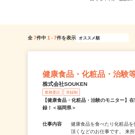
福岡県うきは市
28号 ★マイカー通勤OK
全
7
件中
1
-
7
件を表示
健康食品・化粧品・治験
株式会社SOUKEN
業務委託
登録制
【健康食品・化粧品・治験のモニター】
録！＜福岡県＞
仕事内容
健康食品を食べたり化粧品