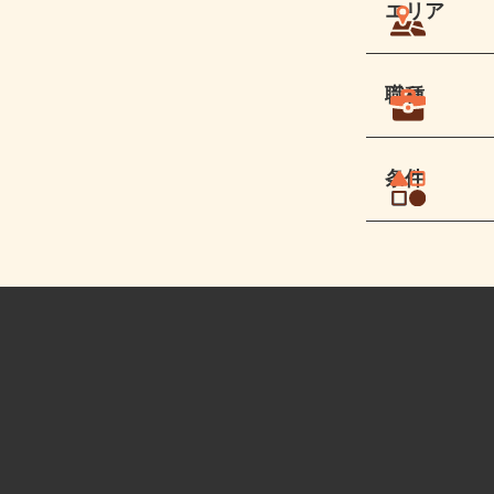
エリア
職種
条件