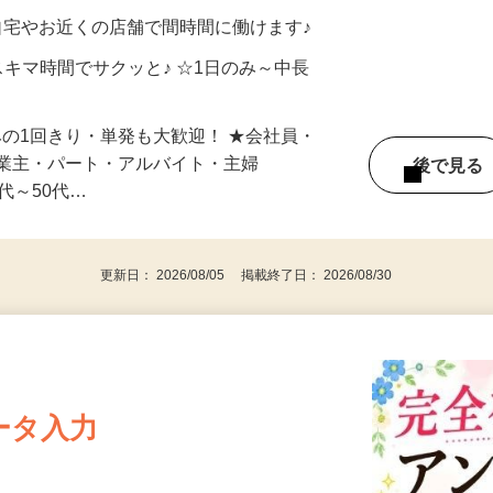
メン…
制／時間額1,500円～5,000円）
自宅やお近くの店舗で間時間に働けます♪
スキマ時間でサクッと♪ ☆1日のみ～中長
みの1回きり・単発も大歓迎！ ★会社員・
事業主・パート・アルバイト・主婦
後で見
代～50代…
更新日： 2026/08/05 掲載終了日： 2026/08/30
ータ入力