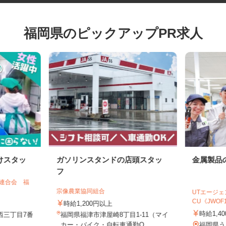
福岡県のピックアップPR求人
けスタッ
ガソリンスタンドの店頭スタッ
金属製
フ
合連合会 福
宗像農業協同組合
UTエー
CU《JWOF
時給1,200円以上
時給1
西三丁目7番
福岡県福津市津屋崎8丁目1-11（マイ