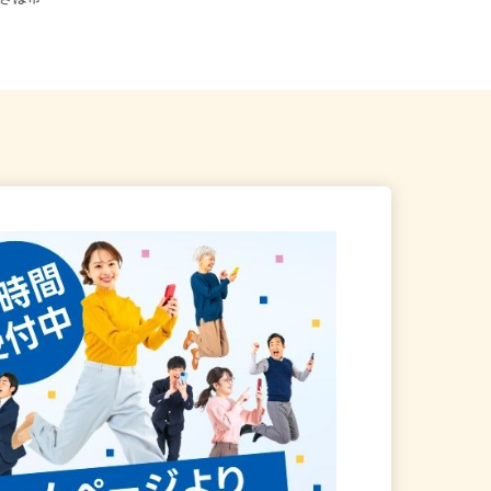
県うきは市
28号 ★マイカー通勤OK