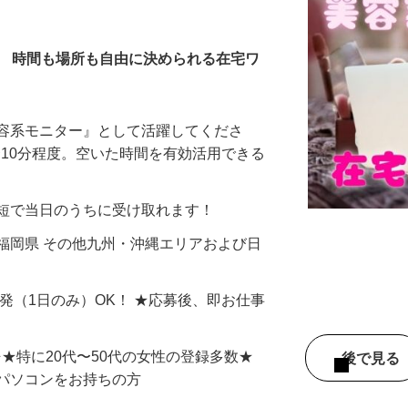
全在宅）
／ 時間も場所も自由に決められる在宅ワ
美容系モニター』として活躍してくださ
分〜10分程度。空いた時間を有効活用できる
最短で当日のうちに受け取れます！
福岡県 その他九州・沖縄エリアおよび日
単発（1日のみ）OK！ ★応募後、即お仕事
⇒★特に20代〜50代の女性の登録多数★
後で見