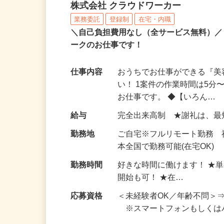
アンケートモニター（完
株式会社 クラウドワーカー
業務委託
登録制
在宅・内職
＼自己負担費用なし（全サービス無料）
ークのお仕事です！
仕事内容
おうちでお仕事ができる『
い！ 1案件の作業時間は5
お仕事です。 ◆【いろん…
給与
完全出来高制 ★謝礼は、
勤務地
ご自宅※フルリモート勤務 
本全国で勤務可能(在宅OK)
勤務時間
好きな時間に働けます！ ★
開始も可！ ★在…
応募資格
＜未経験者OK／年齢不問＞