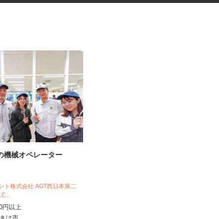
品の機械オペレーター
物流センター内の仕分けスタッ
フ
グリーンコープ生活協同組合連合会 福
岡物流センター
ジェント株式会社 AGT西日本第二
1C...
時給1,065円～1,105円
,400円以上
福岡県糟屋郡粕屋町内橋西三丁目7番