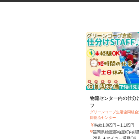
金属製品の機械オペレーター
物流センター内の仕分
フ
グリーンコープ生活協同組
岡物流センター
UTエージェント株式会社 AGT西日本第二
CU《JWOF1C...
時給1,065円～1,105円
時給1,400円以上
福岡県糟屋郡粕屋町内橋