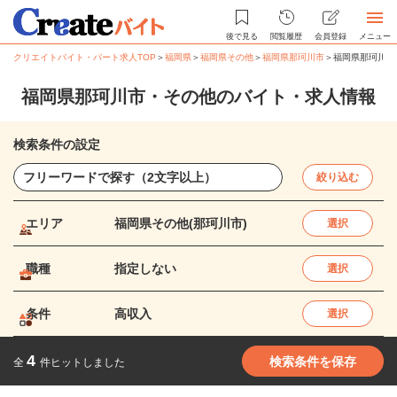
後で見る
閲覧履歴
会員登録
メニュー
クリエイトバイト・パート求人TOP
＞
福岡県
＞
福岡県その他
＞
福岡県那珂川市
＞
福岡県那珂川市
福岡県那珂川市・その他のバイト・求人情報
検索条件の設定
絞り込む
エリア
福岡県その他(那珂川市)
選択
職種
指定しない
選択
条件
高収入
選択
4
検索条件を保存
全
件ヒットしました