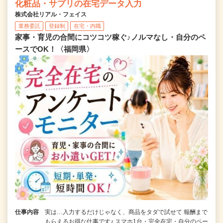
化粧品・サプリの在宅データ入力
株式会社リアル・フェイス
業務委託
登録制
在宅・内職
家事・育児の合間にコツコツ稼ぐ♪ノルマなし・自分のペ
ースでOK！〈福岡県〉
仕事内容
実は…入力するだけじゃなく、商品をタダで試せて 報酬まで
もらえるお得な仕事です♪ スマホ1台・完全在宅・自分のペー