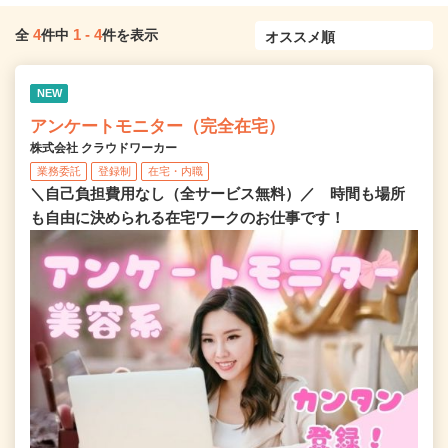
4
1
-
4
全
件中
件を表示
NEW
アンケートモニター（完全在宅）
株式会社 クラウドワーカー
業務委託
登録制
在宅・内職
＼自己負担費用なし（全サービス無料）／ 時間も場所
も自由に決められる在宅ワークのお仕事です！