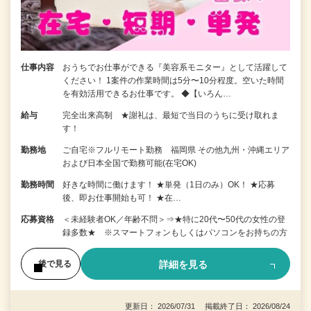
仕事内容
おうちでお仕事ができる『美容系モニター』として活躍して
ください！ 1案件の作業時間は5分〜10分程度。空いた時間
を有効活用できるお仕事です。 ◆【いろん…
給与
完全出来高制 ★謝礼は、最短で当日のうちに受け取れま
す！
勤務地
ご自宅※フルリモート勤務 福岡県 その他九州・沖縄エリア
および日本全国で勤務可能(在宅OK)
勤務時間
好きな時間に働けます！ ★単発（1日のみ）OK！ ★応募
後、即お仕事開始も可！ ★在…
応募資格
＜未経験者OK／年齢不問＞⇒★特に20代〜50代の女性の登
録多数★ ※スマートフォンもしくはパソコンをお持ちの方
詳細を見る
後で見る
更新日： 2026/07/31 掲載終了日： 2026/08/24