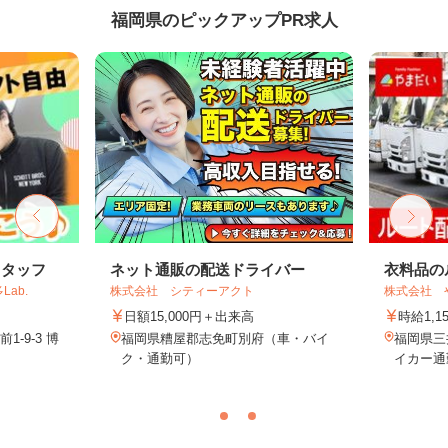
福岡県のピックアップPR求人
スタッフ
ネット通販の配送ドライバー
衣料品の
ab.
株式会社 シティーアクト
株式会社 
日額15,000円＋出来高
時給1,1
-9-3 博
福岡県糟屋郡志免町別府（車・バイ
福岡県三
.
ク・通勤可）
イカー通