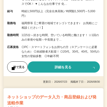
スでOK！ ▼こんなお仕事です 化…
給与
時給1,500円以上（完全出来高制／時間額1,500円～5,000
円）
勤務地
福岡県等【ご希望の地域でオシゴトできます♪ お気軽にご
相談ください！】
勤務時間
1日5分～好きな時間、空いている時間に働けます！ ☆1回の
みの単発や短期～中長期まで…
応募資格
◎PC・スマートフォンをお持ちの方（※アンケートに必要
なため） ◎未経験者大歓迎！ ◎20代、30代、40代、50代の
女性の登録多数 ◎年齢不問
詳細を見る
後で見る
更新日： 2026/07/23 掲載終了日： 2026/08/30
ネットショップのデータ入力・商品登録および発
送軽作業