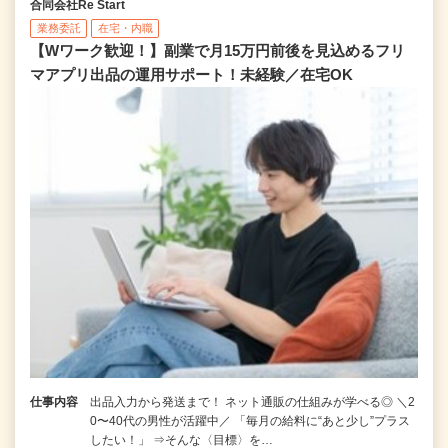
合同会社Re Start
業務委託
在宅・内職
【Wワーク歓迎！】副業で月15万円前後を見込めるフリ
マアプリ出品の運用サポート！未経験／在宅OK
仕事内容
出品入力から発送まで！ ネット通販の仕組みが学べる◎ ＼2
0〜40代の男性が活躍中／ 「毎月の給料に“あと少し”プラス
したい！」 ⇒そんな〈目標〉を…