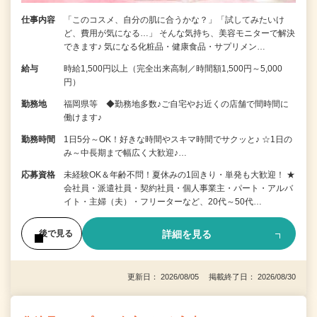
仕事内容
「このコスメ、自分の肌に合うかな？」「試してみたいけ
ど、費用が気になる…」 そんな気持ち、美容モニターで解決
できます♪ 気になる化粧品・健康食品・サプリメン…
給与
時給1,500円以上（完全出来高制／時間額1,500円～5,000
円）
勤務地
福岡県等 ◆勤務地多数♪ご自宅やお近くの店舗で間時間に
働けます♪
勤務時間
1日5分～OK！好きな時間やスキマ時間でサクッと♪ ☆1日の
み～中長期まで幅広く大歓迎♪…
応募資格
未経験OK＆年齢不問！夏休みの1回きり・単発も大歓迎！ ★
会社員・派遣社員・契約社員・個人事業主・パート・アルバ
イト・主婦（夫）・フリーターなど、20代～50代…
詳細を見る
後で見る
更新日： 2026/08/05 掲載終了日： 2026/08/30