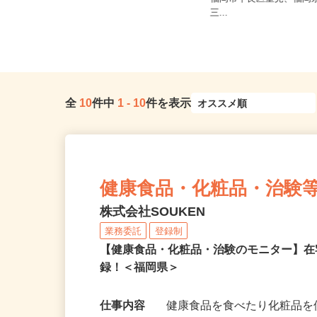
福岡県北九州市小倉南区葛原東5丁目
福岡市早良区室見、福岡
15-1 ヤマト運輸(株) ク...
三...
全
10
件中
1
-
10
件を表示
健康食品・化粧品・治験
株式会社SOUKEN
業務委託
登録制
【健康食品・化粧品・治験のモニター】
録！＜福岡県＞