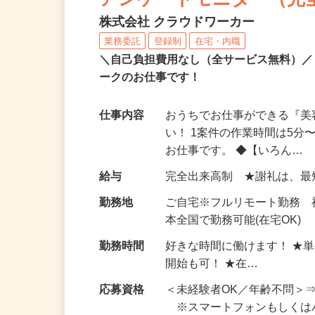
アンケートモニター（完
株式会社 クラウドワーカー
業務委託
登録制
在宅・内職
＼自己負担費用なし（全サービス無料）
ークのお仕事です！
仕事内容
おうちでお仕事ができる『
い！ 1案件の作業時間は5
お仕事です。 ◆【いろん…
給与
完全出来高制 ★謝礼は、
勤務地
ご自宅※フルリモート勤務 
本全国で勤務可能(在宅OK)
勤務時間
好きな時間に働けます！ ★
開始も可！ ★在…