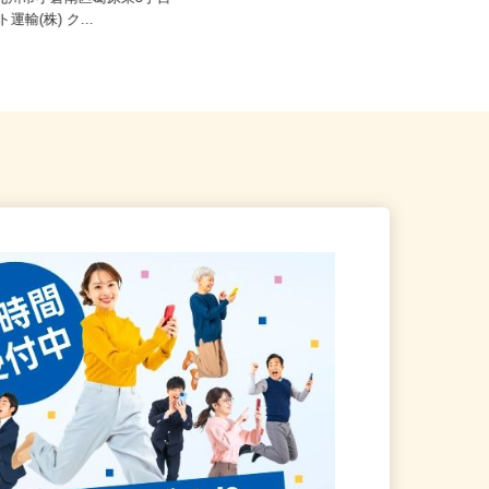
北九州市小倉南区葛原東5丁目
福岡市早良区室見、福岡県柳川市
ヤマト運輸(株) ク...
三...