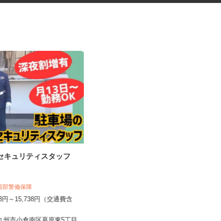
のセキュリティスタッフ
セルフサービスのガソリンスタ
ンド短時間スタッ...
三愛リテールサービス株式会社 西日本
 西部警備保障
支店
873円～15,738円（交通費含
時給1,100円～1,350円以上
福岡県福岡市早良区次郎丸、福岡県