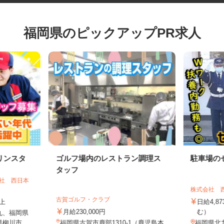
福岡県のピックアップPR求人
リンスタ
ゴルフ場内のレストラン調理ス
駐車場
タッフ
会社 西日本
株式会社
古賀ゴルフ・クラブ
以上
日給4,
月給230,000円
む）
丸、福岡県