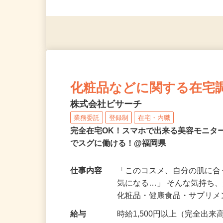
応募資格
＜未経験者OK／年齢不問＞
※スマートフォンもしくは
化粧品などに関する在宅
株式会社ビサーチ
業務委託
登録制
在宅・内職
完全在宅OK！スマホで出来る美容モニタ
でスグに働ける！@福岡県
仕事内容
「このコスメ、自分の肌に
気になる…」 そんな気持ち
化粧品・健康食品・サプリ