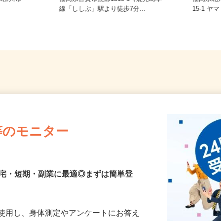
県柳川市
福岡県古賀市鹿部1310-1（鹿児島本
福岡県
線「ししぶ」駅より徒歩7分...
15-1 
等のモニター
在宅・短期・副業に最適◎まずは簡単登