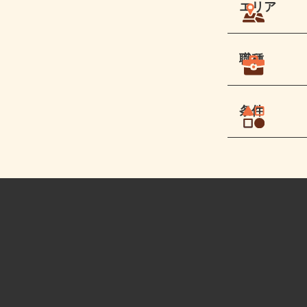
エリア
職種
条件