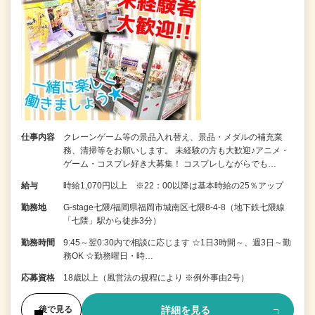
仕事内容
クレーンゲーム等の景品入れ替え、景品・メダルの補充業
務、清掃等をお願いします。 未経験の方も大歓迎♪アニメ・
ゲーム・コスプレ好き大募集！ コスプレしながらでも…
給与
時給1,070円以上 ※22：00以降は基本時給の25％アップ
勤務地
G-stage七隈/福岡県福岡市城南区七隈8-4-8（地下鉄七隈線
「七隈」駅から徒歩3分）
勤務時間
9:45～翌0:30内で相談に応じます ☆1日3時間～、週3日～勤
務OK ☆勤務曜日・時…
応募資格
18歳以上（風営法の規程により ※例外事由2号）
詳細を見る
後で見る