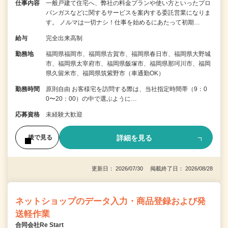
仕事内容
一般戸建て住宅へ、弊社の料金プランや使い方といったプロ
パンガスなどに関するサービスを案内する委託営業になりま
す。 ノルマは一切ナシ！仕事を始めるにあたって初期…
給与
完全出来高制
勤務地
福岡県福岡市、福岡県古賀市、福岡県春日市、福岡県大野城
市、福岡県太宰府市、福岡県飯塚市、福岡県那珂川市、福岡
県久留米市、福岡県筑紫野市（車通勤OK）
勤務時間
原則自由 お客様宅を訪問する際は、当社指定時間帯（9：0
0〜20：00）の中で選ぶように…
応募資格
未経験大歓迎
詳細を見る
後で見る
更新日： 2026/07/30 掲載終了日： 2026/08/28
ネットショップのデータ入力・商品登録および発
送軽作業
合同会社Re Start