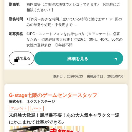
勤務地
福岡県等【ご希望の地域でオシゴトできます♪ お気軽にご
相談ください！】
勤務時間
1日5分～好きな時間、空いている時間に働けます！ ☆1回の
みの単発や短期～中長期まで…
応募資格
◎PC・スマートフォンをお持ちの方（※アンケートに必要
なため） ◎未経験者大歓迎！ ◎20代、30代、40代、50代の
女性の登録多数 ◎年齢不問
詳細を見る
後で見る
更新日： 2026/07/23 掲載終了日： 2026/08/30
G-stage七隈のゲームセンタースタッフ
株式会社 ネクストステージ
アルバイト
パート
未経験大歓迎！履歴書不要！あの大人気キャラクター達
にかこまれて仕事ができる♪