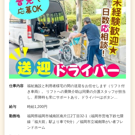
仕事内容
福祉施設と利用者様宅の間の送迎をお任せします（リフト付
き車両）。 リフトへの乗降介助は同乗の介護スタッフが担当
し、昇降時も常にサポートあり。ドライバーはボタン…
給与
時給1,200円
勤務地
福岡県福岡市城南区南片江2丁目32-1（福岡市営地下鉄七隈
線「福大前」駅より車で6分）／福岡市立城南障がい者フレ
ンドホーム