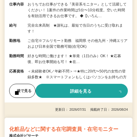
仕事内容
おうちでお仕事ができる『美容系モニター』として活躍して
ください！ 1案件の作業時間は5分〜10分程度。空いた時間
を有効活用できるお仕事です。 ◆【いろん…
給与
完全出来高制 ★謝礼は、最短で当日のうちに受け取れま
す！
勤務地
ご自宅※フルリモート勤務 福岡県 その他九州・沖縄エリア
および日本全国で勤務可能(在宅OK)
勤務時間
好きな時間に働けます！ ★単発（1日のみ）OK！ ★応募
後、即お仕事開始も可！ ★在…
応募資格
＜未経験者OK／年齢不問＞⇒★特に20代〜50代の女性の登
録多数★ ※スマートフォンもしくはパソコンをお持ちの方
詳細を見る
後で見る
更新日： 2026/07/31 掲載終了日： 2026/08/24
化粧品などに関する在宅調査員・在宅モニター
株式会社ビサーチ