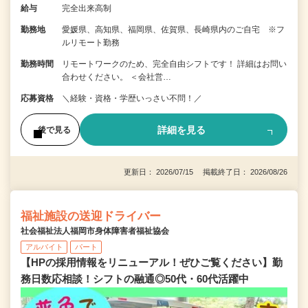
給与
完全出来高制
勤務地
愛媛県、高知県、福岡県、佐賀県、長崎県内のご自宅 ※フ
ルリモート勤務
勤務時間
リモートワークのため、完全自由シフトです！ 詳細はお問い
合わせください。 ＜会社営…
応募資格
＼経験・資格・学歴いっさい不問！／
詳細を見る
後で見る
更新日： 2026/07/15 掲載終了日： 2026/08/26
福祉施設の送迎ドライバー
社会福祉法人福岡市身体障害者福祉協会
アルバイト
パート
【HPの採用情報をリニューアル！ぜひご覧ください】勤
務日数応相談！シフトの融通◎50代・60代活躍中