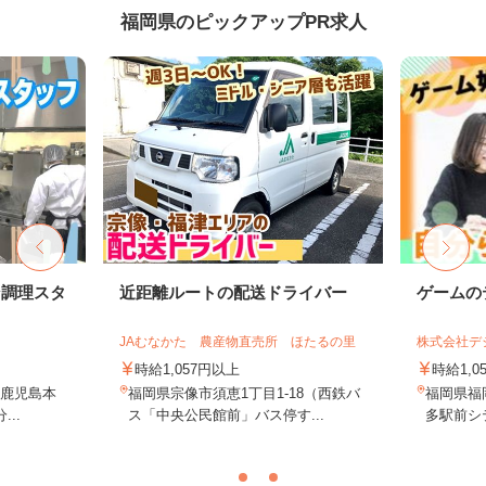
福岡県のピックアップPR求人
ン調理スタ
近距離ルートの配送ドライバー
ゲームの
JAむなかた 農産物直売所 ほたるの里
株式会社デジ
時給1,057円以上
時給1,0
（鹿児島本
福岡県宗像市須恵1丁目1-18（西鉄バ
福岡県福岡
..
ス「中央公民館前」バス停す...
多駅前シテ