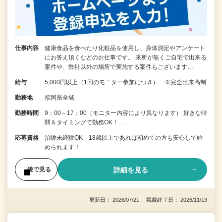
仕事内容
健康食品を食べたり化粧品を使用し、身体測定やアンケート
にお答え頂くなどのお仕事です。 来所が無くご自宅で出来る
案件や、弊社以外の場所で実施する案件もございます…
給与
5,000円以上（1回のモニター参加につき） ※完全出来高制
勤務地
福岡県全域
勤務時間
9：00～17：00（モニター内容により異なります） 好きな時
間＆タイミングで勤務OK！…
応募資格
治験未経験OK 18歳以上であれば初めての方も安心して始
められます！
詳細を見る
後で見る
更新日： 2026/07/21 掲載終了日： 2026/11/13