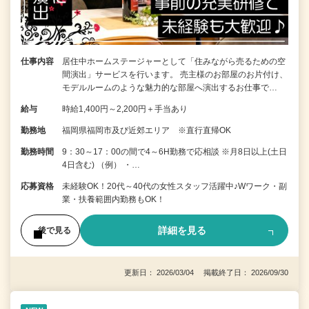
仕事内容
居住中ホームステージャーとして「住みながら売るための空
間演出」サービスを行います。 売主様のお部屋のお片付け、
モデルルームのような魅力的な部屋へ演出するお仕事で…
給与
時給1,400円～2,200円＋手当あり
勤務地
福岡県福岡市及び近郊エリア ※直行直帰OK
勤務時間
9：30～17：00の間で4～6H勤務で応相談 ※月8日以上(土日
4日含む) （例） ・…
応募資格
未経験OK！20代～40代の女性スタッフ活躍中♪Wワーク・副
業・扶養範囲内勤務もOK！
詳細を見る
後で見る
更新日： 2026/03/04 掲載終了日： 2026/09/30