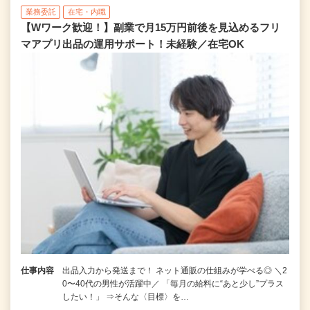
業務委託
在宅・内職
【Wワーク歓迎！】副業で月15万円前後を見込めるフリ
マアプリ出品の運用サポート！未経験／在宅OK
仕事内容
出品入力から発送まで！ ネット通販の仕組みが学べる◎ ＼2
0〜40代の男性が活躍中／ 「毎月の給料に“あと少し”プラス
したい！」 ⇒そんな〈目標〉を…