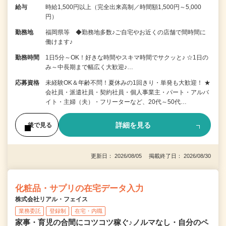
給与
時給1,500円以上（完全出来高制／時間額1,500円～5,000
円）
勤務地
福岡県等 ◆勤務地多数♪ご自宅やお近くの店舗で間時間に
働けます♪
勤務時間
1日5分～OK！好きな時間やスキマ時間でサクッと♪ ☆1日の
み～中長期まで幅広く大歓迎♪…
応募資格
未経験OK＆年齢不問！夏休みの1回きり・単発も大歓迎！ ★
会社員・派遣社員・契約社員・個人事業主・パート・アルバ
イト・主婦（夫）・フリーターなど、20代～50代…
詳細を見る
後で見る
更新日： 2026/08/05 掲載終了日： 2026/08/30
化粧品・サプリの在宅データ入力
株式会社リアル・フェイス
業務委託
登録制
在宅・内職
家事・育児の合間にコツコツ稼ぐ♪ノルマなし・自分のペ