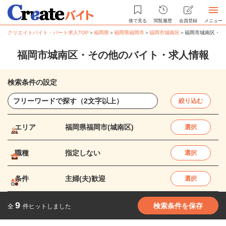
後で見る
閲覧履歴
会員登録
メニュー
クリエイトバイト・パート求人TOP
＞
福岡県
＞
福岡県福岡市
＞
福岡市城南区
＞
福岡市城南区・そ
福岡市城南区・その他のバイト・求人情報
検索条件の設定
絞り込む
エリア
福岡県福岡市(城南区)
選択
職種
指定しない
選択
条件
主婦(夫)歓迎
選択
9
検索条件を保存
全
件ヒットしました