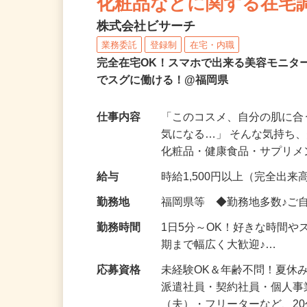
化粧品などに関する在宅
株式会社ビサーチ
業務委託
登録制
在宅・内職
完全在宅OK！スマホで出来る美容モニタ
でスグに働ける！@福岡県
仕事内容
「このコスメ、自分の肌に
気になる…」 そんな気持ち
化粧品・健康食品・サプリ
給与
時給1,500円以上（完全出来高
勤務地
福岡県等 ◆勤務地多数♪ご
勤務時間
1日5分～OK！好きな時間や
期まで幅広く大歓迎♪…
応募資格
未経験OK＆年齢不問！夏休