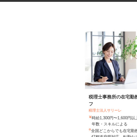
振袖・袴レンタル、フォトスタ
税理士事務所の在宅勤
ジオの運営スタッ...
フ
税理士法人サリーレ
KIMONO＆ 福岡店 ／株式会社アニバ
ーサリー
時給1,300円〜1,600
時給1,145円～1,380円＋手当
年数・スキルによる