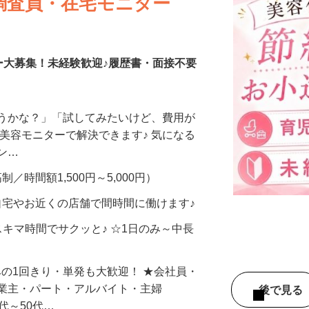
調査員・在宅モニター
ー大募集！未経験歓迎♪履歴書・面接不要
合うかな？」「試してみたいけど、費用が
、美容モニターで解決できます♪ 気になる
メン…
制／時間額1,500円～5,000円）
自宅やお近くの店舗で間時間に働けます♪
スキマ時間でサクッと♪ ☆1日のみ～中長
みの1回きり・単発も大歓迎！ ★会社員・