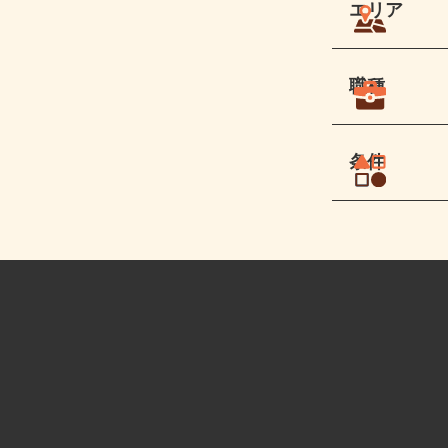
エリア
職種
条件