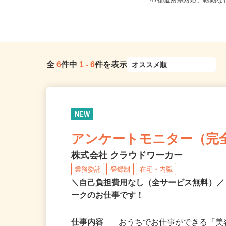
福岡県糟屋郡粕屋町酒殿老ノ木192-1
全国どこからでも在宅勤
イオンモール福岡1階
47都道府県対応、転勤
全
6
件中
1
-
6
件を表示
NEW
アンケートモニター（完
株式会社 クラウドワーカー
業務委託
登録制
在宅・内職
＼自己負担費用なし（全サービス無料）
ークのお仕事です！