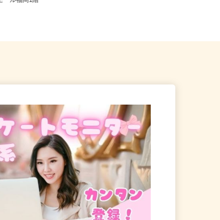
糟屋郡粕屋町酒殿老ノ木192-1
全国どこからでも在宅勤務OK（全国
モール福岡1階
47都道府県対応、転勤なし）