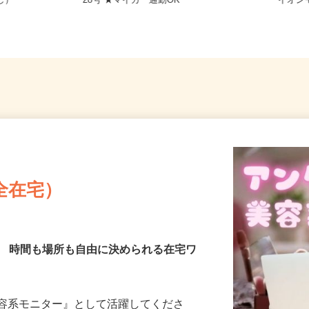
務OK（全国
福岡県糟屋郡粕屋町内橋西三丁目7番
福岡県
なし）
28号 ★マイカー通勤OK
イオン
全在宅）
／ 時間も場所も自由に決められる在宅ワ