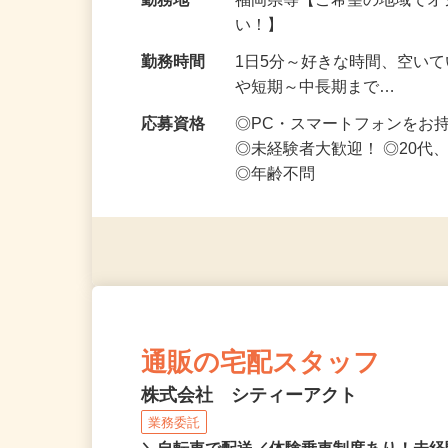
給与
時給1,500円以上（完全出来高
勤務地
福岡県等【ご希望の地域でオ
い！】
勤務時間
1日5分～好きな時間、空い
や短期～中長期まで…
応募資格
◎PC・スマートフォンをお
◎未経験者大歓迎！ ◎20代
◎年齢不問
通販の宅配スタッフ