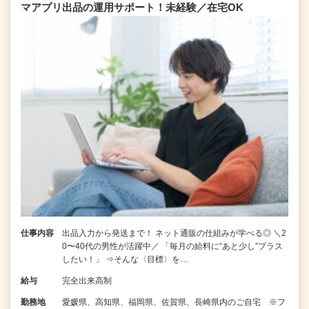
マアプリ出品の運用サポート！未経験／在宅OK
仕事内容
出品入力から発送まで！ ネット通販の仕組みが学べる◎ ＼2
0〜40代の男性が活躍中／ 「毎月の給料に“あと少し”プラス
したい！」 ⇒そんな〈目標〉を…
給与
完全出来高制
勤務地
愛媛県、高知県、福岡県、佐賀県、長崎県内のご自宅 ※フ