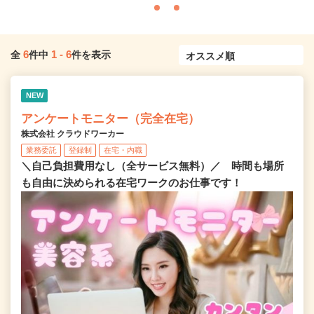
6
1
-
6
全
件中
件を表示
NEW
アンケートモニター（完全在宅）
株式会社 クラウドワーカー
業務委託
登録制
在宅・内職
＼自己負担費用なし（全サービス無料）／ 時間も場所
も自由に決められる在宅ワークのお仕事です！