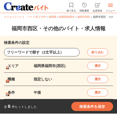
後で見る
閲覧履歴
会員登録
メニュー
クリエイトバイト・パート求人TOP
＞
福岡県
＞
福岡県福岡市
＞
福岡市西区
＞
福岡市西区・その他
福岡市西区・その他のバイト・求人情報
検索条件の設定
絞り込む
エリア
福岡県福岡市(西区)
選択
職種
指定しない
選択
条件
午後
選択
6
検索条件を保存
全
件ヒットしました