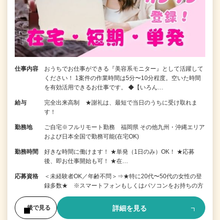
仕事内容
おうちでお仕事ができる『美容系モニター』として活躍して
ください！ 1案件の作業時間は5分〜10分程度。空いた時間
を有効活用できるお仕事です。 ◆【いろん…
給与
完全出来高制 ★謝礼は、最短で当日のうちに受け取れま
す！
勤務地
ご自宅※フルリモート勤務 福岡県 その他九州・沖縄エリア
および日本全国で勤務可能(在宅OK)
勤務時間
好きな時間に働けます！ ★単発（1日のみ）OK！ ★応募
後、即お仕事開始も可！ ★在…
応募資格
＜未経験者OK／年齢不問＞⇒★特に20代〜50代の女性の登
録多数★ ※スマートフォンもしくはパソコンをお持ちの方
詳細を見る
後で見る