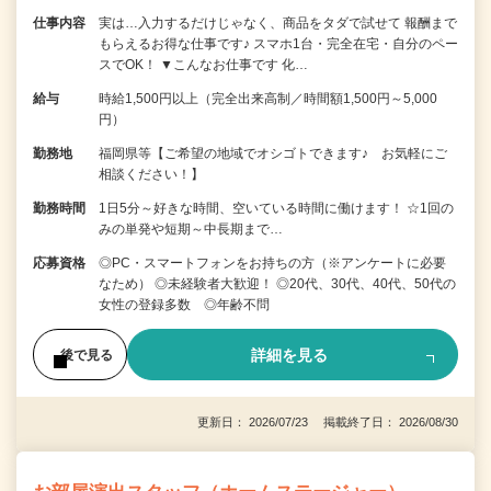
仕事内容
実は…入力するだけじゃなく、商品をタダで試せて 報酬まで
もらえるお得な仕事です♪ スマホ1台・完全在宅・自分のペー
スでOK！ ▼こんなお仕事です 化…
給与
時給1,500円以上（完全出来高制／時間額1,500円～5,000
円）
勤務地
福岡県等【ご希望の地域でオシゴトできます♪ お気軽にご
相談ください！】
勤務時間
1日5分～好きな時間、空いている時間に働けます！ ☆1回の
みの単発や短期～中長期まで…
応募資格
◎PC・スマートフォンをお持ちの方（※アンケートに必要
なため） ◎未経験者大歓迎！ ◎20代、30代、40代、50代の
女性の登録多数 ◎年齢不問
詳細を見る
後で見る
更新日： 2026/07/23 掲載終了日： 2026/08/30