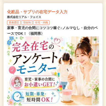
化粧品・サプリの在宅データ入力
株式会社リアル・フェイス
業務委託
登録制
在宅・内職
家事・育児の合間にコツコツ稼ぐ♪ノルマなし・自分のペ
ースでOK！〈福岡県〉