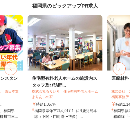
福岡県のピックアップPR求人
リンスタン
住宅型有料老人ホームの施設内ス
医療材料
タッフ及び訪問...
社 西日本支
株式会社るりいろ 住宅型有料老人ホーム
株式会社 
よりあいの家
福岡事務所
上
時給1,057円
時給1,1
、福岡県
福岡県宗像市武丸917-1（JR鹿児島本
福岡県福
川市三...
線（下関・門司港〜博多）...
箱崎線「千