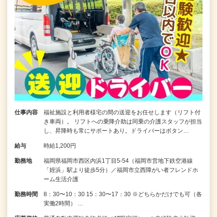
仕事内容
福祉施設と利用者様宅の間の送迎をお任せします（リフト付
き車両）。 リフトへの乗降介助は同乗の介護スタッフが担当
し、昇降時も常にサポートあり。ドライバーはボタン…
給与
時給1,200円
勤務地
福岡県福岡市西区内浜1丁目5-54（福岡市営地下鉄空港線
「姪浜」駅より徒歩5分）／福岡市立西障がい者フレンドホ
ーム生活介護
勤務時間
8：30〜10：30 15：30〜17：30 ※どちらかだけでも可（各
実働2時間） …