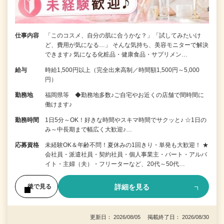
仕事内容
「このコスメ、自分の肌に合うかな？」「試してみたいけ
ど、費用が気になる…」 そんな気持ち、美容モニターで解決
できます♪ 気になる化粧品・健康食品・サプリメン…
給与
時給1,500円以上（完全出来高制／時間額1,500円～5,000
円）
勤務地
福岡県等 ◆勤務地多数♪ご自宅やお近くの店舗で間時間に
働けます♪
勤務時間
1日5分～OK！好きな時間やスキマ時間でサクッと♪ ☆1日の
み～中長期まで幅広く大歓迎♪…
応募資格
未経験OK＆年齢不問！夏休みの1回きり・単発も大歓迎！ ★
会社員・派遣社員・契約社員・個人事業主・パート・アルバ
イト・主婦（夫）・フリーターなど、20代～50代…
詳細を見る
後で見る
更新日： 2026/08/05 掲載終了日： 2026/08/30