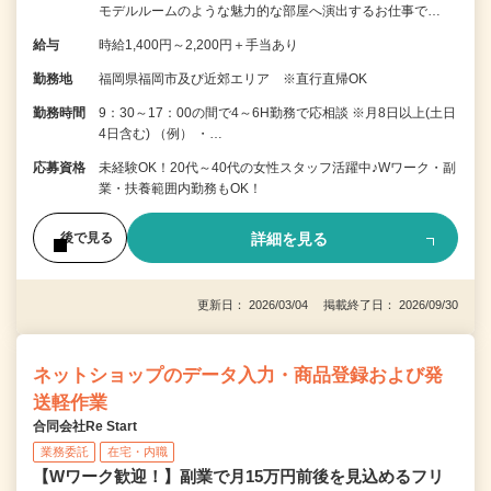
モデルルームのような魅力的な部屋へ演出するお仕事で…
給与
時給1,400円～2,200円＋手当あり
勤務地
福岡県福岡市及び近郊エリア ※直行直帰OK
勤務時間
9：30～17：00の間で4～6H勤務で応相談 ※月8日以上(土日
4日含む) （例） ・…
応募資格
未経験OK！20代～40代の女性スタッフ活躍中♪Wワーク・副
業・扶養範囲内勤務もOK！
詳細を見る
後で見る
更新日： 2026/03/04 掲載終了日： 2026/09/30
ネットショップのデータ入力・商品登録および発
送軽作業
合同会社Re Start
業務委託
在宅・内職
【Wワーク歓迎！】副業で月15万円前後を見込めるフリ