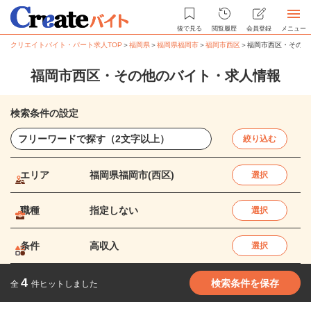
後で見る
閲覧履歴
会員登録
メニュー
クリエイトバイト・パート求人TOP
＞
福岡県
＞
福岡県福岡市
＞
福岡市西区
＞
福岡市西区・その他
福岡市西区・その他のバイト・求人情報
検索条件の設定
絞り込む
エリア
福岡県福岡市(西区)
選択
職種
指定しない
選択
条件
高収入
選択
4
検索条件を保存
全
件ヒットしました