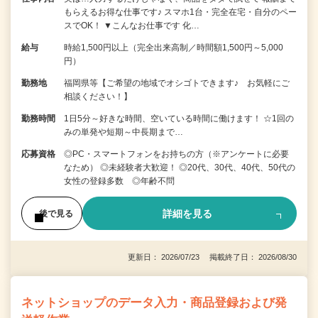
もらえるお得な仕事です♪ スマホ1台・完全在宅・自分のペー
スでOK！ ▼こんなお仕事です 化…
給与
時給1,500円以上（完全出来高制／時間額1,500円～5,000
円）
勤務地
福岡県等【ご希望の地域でオシゴトできます♪ お気軽にご
相談ください！】
勤務時間
1日5分～好きな時間、空いている時間に働けます！ ☆1回の
みの単発や短期～中長期まで…
応募資格
◎PC・スマートフォンをお持ちの方（※アンケートに必要
なため） ◎未経験者大歓迎！ ◎20代、30代、40代、50代の
女性の登録多数 ◎年齢不問
詳細を見る
後で見る
更新日： 2026/07/23 掲載終了日： 2026/08/30
ネットショップのデータ入力・商品登録および発