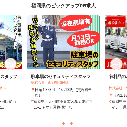
福岡県のピックアップPR求人
頭スタッフ
駐車場のセキュリティスタッフ
衣料品の
株式会社 西部警備保障
SS
株式会社 
日給4,873円～15,738円（交通費含
む）
時給1,1
JR日田彦山
福岡県北九州市小倉南区葛原東5丁目
福岡県三
..
15-1 ヤマト運輸(株) ク...
イカー通