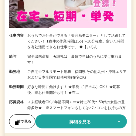
仕事内容
おうちでお仕事ができる『美容系モニター』として活躍して
ください！ 1案件の作業時間は5分〜10分程度。空いた時間
を有効活用できるお仕事です。 ◆【いろん…
給与
完全出来高制 ★謝礼は、最短で当日のうちに受け取れま
す！
勤務地
ご自宅※フルリモート勤務 福岡県 その他九州・沖縄エリア
および日本全国で勤務可能(在宅OK)
勤務時間
好きな時間に働けます！ ★単発（1日のみ）OK！ ★応募
後、即お仕事開始も可！ ★在…
応募資格
＜未経験者OK／年齢不問＞⇒★特に20代〜50代の女性の登
録多数★ ※スマートフォンもしくはパソコンをお持ちの方
詳細を見る
後で見る