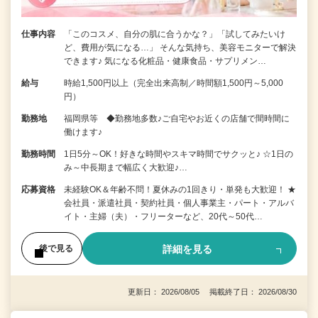
仕事内容
「このコスメ、自分の肌に合うかな？」「試してみたいけ
ど、費用が気になる…」 そんな気持ち、美容モニターで解決
できます♪ 気になる化粧品・健康食品・サプリメン…
給与
時給1,500円以上（完全出来高制／時間額1,500円～5,000
円）
勤務地
福岡県等 ◆勤務地多数♪ご自宅やお近くの店舗で間時間に
働けます♪
勤務時間
1日5分～OK！好きな時間やスキマ時間でサクッと♪ ☆1日の
み～中長期まで幅広く大歓迎♪…
応募資格
未経験OK＆年齢不問！夏休みの1回きり・単発も大歓迎！ ★
会社員・派遣社員・契約社員・個人事業主・パート・アルバ
イト・主婦（夫）・フリーターなど、20代～50代…
詳細を見る
後で見る
更新日： 2026/08/05 掲載終了日： 2026/08/30