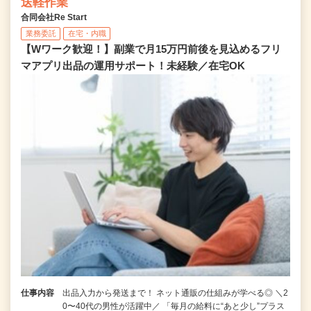
送軽作業
合同会社Re Start
業務委託
在宅・内職
【Wワーク歓迎！】副業で月15万円前後を見込めるフリ
マアプリ出品の運用サポート！未経験／在宅OK
仕事内容
出品入力から発送まで！ ネット通販の仕組みが学べる◎ ＼2
0〜40代の男性が活躍中／ 「毎月の給料に“あと少し”プラス