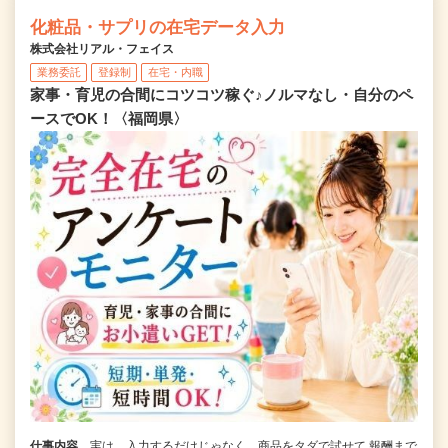
化粧品・サプリの在宅データ入力
株式会社リアル・フェイス
業務委託
登録制
在宅・内職
家事・育児の合間にコツコツ稼ぐ♪ノルマなし・自分のペ
ースでOK！〈福岡県〉
仕事内容
実は…入力するだけじゃなく、商品をタダで試せて 報酬まで