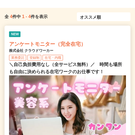
4
1
-
4
全
件中
件を表示
NEW
アンケートモニター（完全在宅）
株式会社 クラウドワーカー
業務委託
登録制
在宅・内職
＼自己負担費用なし（全サービス無料）／ 時間も場所
も自由に決められる在宅ワークのお仕事です！