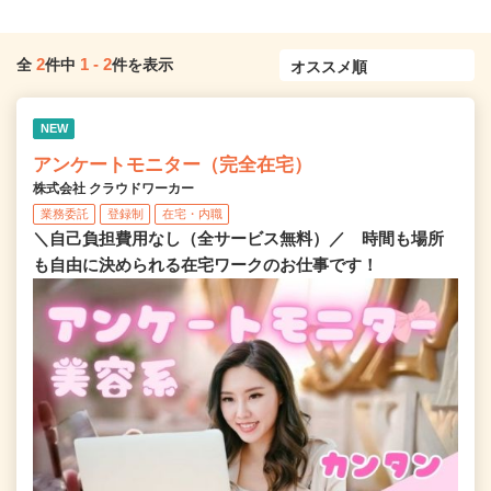
2
1
-
2
全
件中
件を表示
NEW
アンケートモニター（完全在宅）
株式会社 クラウドワーカー
業務委託
登録制
在宅・内職
＼自己負担費用なし（全サービス無料）／ 時間も場所
も自由に決められる在宅ワークのお仕事です！