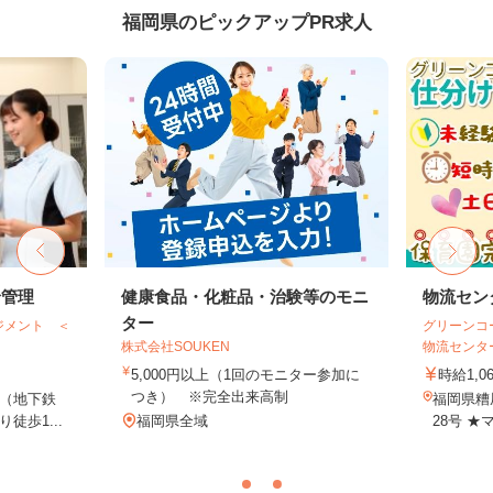
福岡県のピックアップPR求人
給管理
健康食品・化粧品・治験等のモニ
物流セン
ター
ジメント ＜
グリーンコ
株式会社SOUKEN
物流センタ
5,000円以上（1回のモニター参加に
時給1,0
つき） ※完全出来高制
（地下鉄
福岡県糟
徒歩1...
福岡県全域
28号 ★