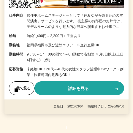
仕事内容
居住中ホームステージャーとして「住みながら売るための空
間演出」サービスを行います。 売主様のお部屋のお片付け、
モデルルームのような魅力的な部屋へ演出するお仕事で…
給与
時給1,400円～2,200円＋手当あり
勤務地
福岡県福岡市及び近郊エリア ※直行直帰OK
勤務時間
9：30～17：00の間で4～6H勤務で応相談 ※月8日以上(土日
4日含む) （例） ・…
応募資格
未経験OK！20代～40代の女性スタッフ活躍中♪Wワーク・副
業・扶養範囲内勤務もOK！
詳細を見る
後で見る
更新日： 2026/03/04 掲載終了日： 2026/09/30
1