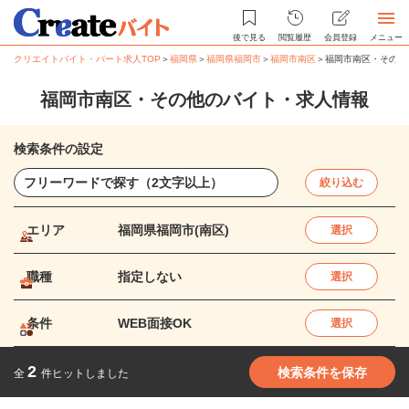
後で見る
閲覧履歴
会員登録
メニュー
クリエイトバイト・パート求人TOP
＞
福岡県
＞
福岡県福岡市
＞
福岡市南区
＞
福岡市南区・その他
福岡市南区・その他のバイト・求人情報
検索条件の設定
絞り込む
エリア
福岡県福岡市(南区)
選択
職種
指定しない
選択
条件
WEB面接OK
選択
2
検索条件を保存
全
件ヒットしました