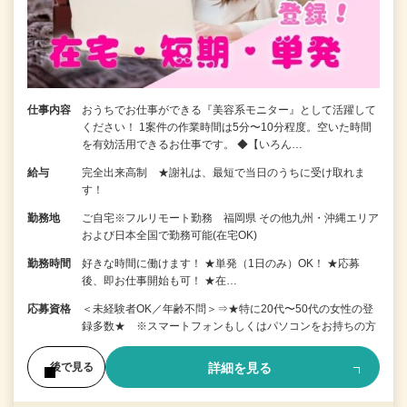
仕事内容
おうちでお仕事ができる『美容系モニター』として活躍して
ください！ 1案件の作業時間は5分〜10分程度。空いた時間
を有効活用できるお仕事です。 ◆【いろん…
給与
完全出来高制 ★謝礼は、最短で当日のうちに受け取れま
す！
勤務地
ご自宅※フルリモート勤務 福岡県 その他九州・沖縄エリア
および日本全国で勤務可能(在宅OK)
勤務時間
好きな時間に働けます！ ★単発（1日のみ）OK！ ★応募
後、即お仕事開始も可！ ★在…
応募資格
＜未経験者OK／年齢不問＞⇒★特に20代〜50代の女性の登
録多数★ ※スマートフォンもしくはパソコンをお持ちの方
詳細を見る
後で見る