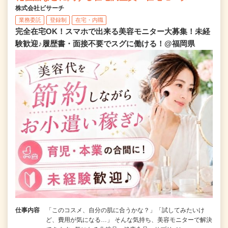
株式会社ビサーチ
業務委託
登録制
在宅・内職
完全在宅OK！スマホで出来る美容モニター大募集！未経
験歓迎♪履歴書・面接不要でスグに働ける！@福岡県
仕事内容
「このコスメ、自分の肌に合うかな？」「試してみたいけ
ど、費用が気になる…」 そんな気持ち、美容モニターで解決