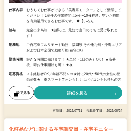
仕事内容
おうちでお仕事ができる『美容系モニター』として活躍して
ください！ 1案件の作業時間は5分〜10分程度。空いた時間
を有効活用できるお仕事です。 ◆【いろん…
給与
完全出来高制 ★謝礼は、最短で当日のうちに受け取れま
す！
勤務地
ご自宅※フルリモート勤務 福岡県 その他九州・沖縄エリア
および日本全国で勤務可能(在宅OK)
勤務時間
好きな時間に働けます！ ★単発（1日のみ）OK！ ★応募
後、即お仕事開始も可！ ★在…
応募資格
＜未経験者OK／年齢不問＞⇒★特に20代〜50代の女性の登
録多数★ ※スマートフォンもしくはパソコンをお持ちの方
詳細を見る
後で見る
更新日： 2026/07/31 掲載終了日： 2026/08/24
化粧品などに関する在宅調査員・在宅モニター