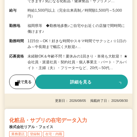
できます♪ 気になる化粧品・健康食品・サプリメン…
給与
時給1,500円以上（完全出来高制／時間額1,500円～5,000
円）
勤務地
福岡県等 ◆勤務地多数♪ご自宅やお近くの店舗で間時間に
働けます♪
勤務時間
1日5分～OK！好きな時間やスキマ時間でサクッと♪ ☆1日の
み～中長期まで幅広く大歓迎♪…
応募資格
未経験OK＆年齢不問！夏休みの1回きり・単発も大歓迎！ ★
会社員・派遣社員・契約社員・個人事業主・パート・アルバ
イト・主婦（夫）・フリーターなど、20代～50代…
詳細を見る
後で見る
更新日： 2026/08/05 掲載終了日： 2026/08/30
化粧品・サプリの在宅データ入力
株式会社リアル・フェイス
業務委託
登録制
在宅・内職