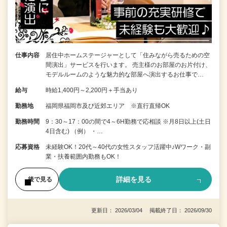
仕事内容
居住中ホームステージャーとして「住みながら売るための空
間演出」サービスを行います。 売主様のお部屋のお片付け、
モデルルームのような魅力的な部屋へ演出するお仕事で…
給与
時給1,400円～2,200円＋手当あり
勤務地
福岡県福岡市及び近郊エリア ※直行直帰OK
勤務時間
9：30～17：00の間で4～6H勤務で応相談 ※月8日以上(土日
4日含む) （例） ・…
応募資格
未経験OK！20代～40代の女性スタッフ活躍中♪Wワーク・副
業・扶養範囲内勤務もOK！
詳細を見る
後で見る
更新日： 2026/03/04 掲載終了日： 2026/09/30