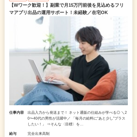
【Wワーク歓迎！】副業で月15万円前後を見込めるフリ
マアプリ出品の運用サポート！未経験／在宅OK
仕事内容
出品入力から発送まで！ ネット通販の仕組みが学べる◎ ＼2
0〜40代の男性が活躍中／ 「毎月の給料に“あと少し”プラス
したい！」 ⇒そんな〈目標〉を…
給与
完全出来高制