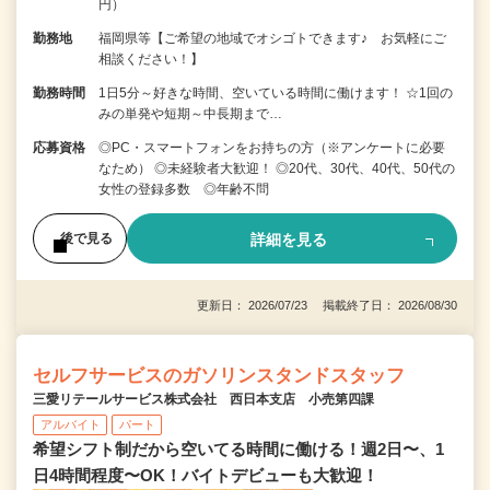
円）
勤務地
福岡県等【ご希望の地域でオシゴトできます♪ お気軽にご
相談ください！】
勤務時間
1日5分～好きな時間、空いている時間に働けます！ ☆1回の
みの単発や短期～中長期まで…
応募資格
◎PC・スマートフォンをお持ちの方（※アンケートに必要
なため） ◎未経験者大歓迎！ ◎20代、30代、40代、50代の
女性の登録多数 ◎年齢不問
詳細を見る
後で見る
更新日： 2026/07/23 掲載終了日： 2026/08/30
セルフサービスのガソリンスタンドスタッフ
三愛リテールサービス株式会社 西日本支店 小売第四課
アルバイト
パート
希望シフト制だから空いてる時間に働ける！週2日〜、1
日4時間程度〜OK！バイトデビューも大歓迎！