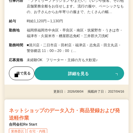
仕事内容
「ファミリーファッション やまだい」でレジや接客、その他
店舗業務全般をお任せします。 流行の服や、ベーシックなも
の、お子さんからお年寄りの服まで、たくさんの幅…
給与
時給1,120円～1,130円
勤務地
福岡県福岡市中央区・早良区・南区・筑紫野市・うきは市・
福津市・久留米市・糟屋郡志免町・三井郡大刀洗町
勤務時間
■清川店・二日市店・田村店・福津店・志免店・田主丸店・
警弥郷店 11：00～20：00（…
応募資格
未経験OK フリーター・主婦の方も大歓迎♪
詳細を見る
後で見る
更新日： 2026/08/04 掲載終了日： 2027/04/16
ネットショップのデータ入力・商品登録および発
送軽作業
合同会社Re Start
業務委託
在宅・内職