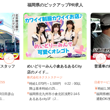
福岡県のピックアップPR求人
頭スタッフ
めいどりーみん小倉あるあるCity
普通車の
店のメイド...
株式会社ネクストステージ
SS
日産サービ
時給1,070円～1,500円 ※22：00以
降は基本時給の25...
時給1,3
JR日田彦山
福岡県北九州市小倉北区浅野2-14-5
福岡県糟
..
あるあるcity1F（J...
通勤OK