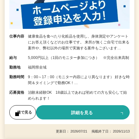
仕事内容
健康食品を食べたり化粧品を使用し、身体測定やアンケート
にお答え頂くなどのお仕事です。 来所が無くご自宅で出来る
案件や、弊社以外の場所で実施する案件もございます…
給与
5,000円以上（1回のモニター参加につき） ※完全出来高制
勤務地
福岡県全域
勤務時間
9：00～17：00（モニター内容により異なります） 好きな時
間＆タイミングで勤務OK！…
応募資格
治験未経験OK 18歳以上であれば初めての方も安心して始
められます！
詳細を見る
後で見る
更新日： 2026/07/21 掲載終了日： 2026/11/13