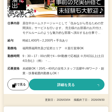
仕事内容
居住中ホームステージャーとして「住みながら売るための空
間演出」サービスを行います。 売主様のお部屋のお片付け、
モデルルームのような魅力的な部屋へ演出するお仕事で…
給与
時給1,400円～2,200円＋手当あり
勤務地
福岡県福岡市及び近郊エリア ※直行直帰OK
勤務時間
9：30～17：00の間で4～6H勤務で応相談 ※月8日以上(土日
4日含む) （例） ・…
応募資格
未経験OK！20代～40代の女性スタッフ活躍中♪Wワーク・副
業・扶養範囲内勤務もOK！
詳細を見る
後で見る
更新日： 2026/03/04 掲載終了日： 2026/09/30