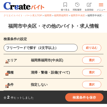
後で見る
閲覧履歴
会員登録
メニュー
クリエイトバイト・パート求人TOP
＞
福岡県
＞
福岡県福岡市
＞
福岡市中央区
＞
福岡市中央区・そ
福岡市中央区・その他のバイト・求人情報
検索条件の設定
絞り込む
エリア
福岡県福岡市(中央区)
選択
職種
清掃・警備・設備(すべて)
選択
条件
指定しない
選択
2
検索条件を保存
全
件ヒットしました