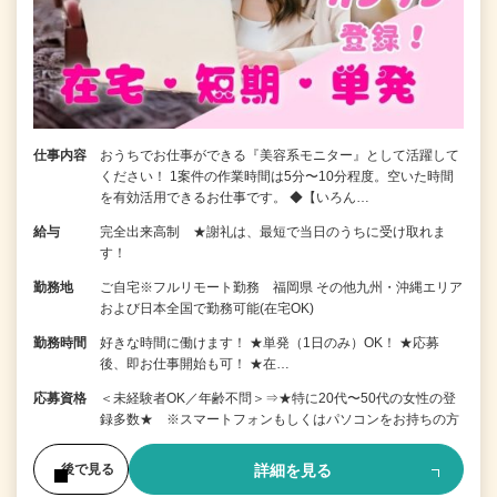
仕事内容
おうちでお仕事ができる『美容系モニター』として活躍して
ください！ 1案件の作業時間は5分〜10分程度。空いた時間
を有効活用できるお仕事です。 ◆【いろん…
給与
完全出来高制 ★謝礼は、最短で当日のうちに受け取れま
す！
勤務地
ご自宅※フルリモート勤務 福岡県 その他九州・沖縄エリア
および日本全国で勤務可能(在宅OK)
勤務時間
好きな時間に働けます！ ★単発（1日のみ）OK！ ★応募
後、即お仕事開始も可！ ★在…
応募資格
＜未経験者OK／年齢不問＞⇒★特に20代〜50代の女性の登
録多数★ ※スマートフォンもしくはパソコンをお持ちの方
詳細を見る
後で見る