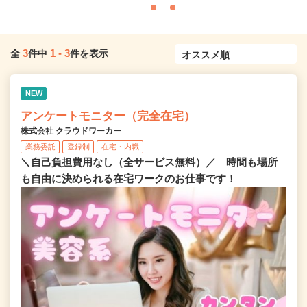
3
1
-
3
全
件中
件を表示
NEW
アンケートモニター（完全在宅）
株式会社 クラウドワーカー
業務委託
登録制
在宅・内職
＼自己負担費用なし（全サービス無料）／ 時間も場所
も自由に決められる在宅ワークのお仕事です！