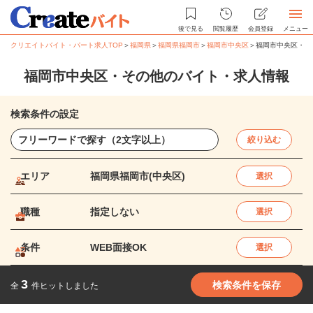
後で見る
閲覧履歴
会員登録
メニュー
クリエイトバイト・パート求人TOP
＞
福岡県
＞
福岡県福岡市
＞
福岡市中央区
＞
福岡市中央区・そ
福岡市中央区・その他のバイト・求人情報
検索条件の設定
絞り込む
エリア
福岡県福岡市(中央区)
選択
職種
指定しない
選択
条件
WEB面接OK
選択
3
検索条件を保存
全
件ヒットしました