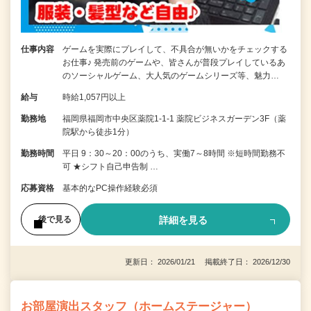
仕事内容
ゲームを実際にプレイして、不具合が無いかをチェックする
お仕事♪ 発売前のゲームや、皆さんが普段プレイしているあ
のソーシャルゲーム、大人気のゲームシリーズ等、魅力…
給与
時給1,057円以上
勤務地
福岡県福岡市中央区薬院1-1-1 薬院ビジネスガーデン3F（薬
院駅から徒歩1分）
勤務時間
平日 9：30～20：00のうち、実働7～8時間 ※短時間勤務不
可 ★シフト自己申告制 …
応募資格
基本的なPC操作経験必須
詳細を見る
後で見る
更新日： 2026/01/21 掲載終了日： 2026/12/30
お部屋演出スタッフ（ホームステージャー）