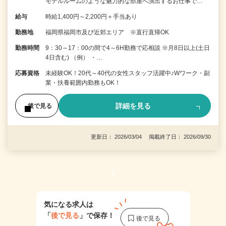
モデルルームのような魅力的な部屋へ演出するお仕事で…
給与
時給1,400円～2,200円＋手当あり
勤務地
福岡県福岡市及び近郊エリア ※直行直帰OK
勤務時間
9：30～17：00の間で4～6H勤務で応相談 ※月8日以上(土日
4日含む) （例） ・…
応募資格
未経験OK！20代～40代の女性スタッフ活躍中♪Wワーク・副
業・扶養範囲内勤務もOK！
詳細を見る
後で見る
更新日： 2026/03/04 掲載終了日： 2026/09/30
1
気になる求人は
「
後で見る
」で保存！