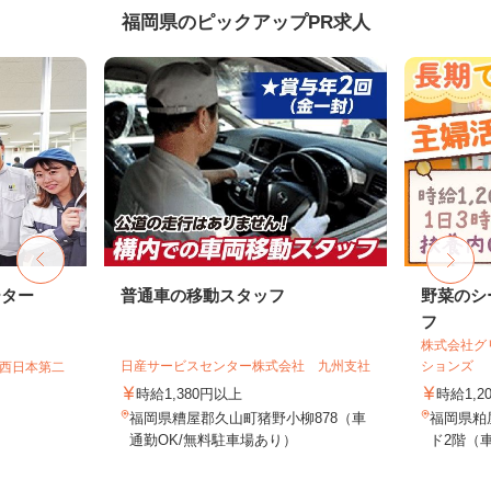
福岡県のピックアップPR求人
ーター
普通車の移動スタッフ
野菜のシ
フ
株式会社グ
日産サービスセンター株式会社 九州支社
ションズ
T西日本第二
時給1,380円以上
時給1,2
福岡県糟屋郡久山町猪野小柳878（車
福岡県粕
通勤OK/無料駐車場あり）
ド2階（車