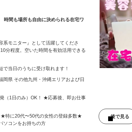
全在宅）
／ 時間も場所も自由に決められる在宅ワ
美容系モニター』として活躍してくださ
分〜10分程度。空いた時間を有効活用できる
最短で当日のうちに受け取れます！
福岡県 その他九州・沖縄エリアおよび日
単発（1日のみ）OK！ ★応募後、即お仕事
⇒★特に20代〜50代の女性の登録多数★
後で見