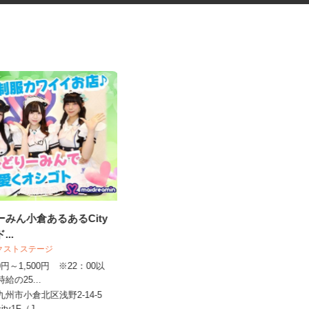
りーみん小倉あるあるCity
普通車の移動スタッフ
ド...
ネクストステージ
日産サービスセンター株式会社 九州支
社
070円～1,500円 ※22：00以
時給の25...
時給1,380円以上