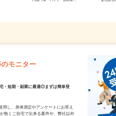
小柳878（車
福岡県粕屋郡宇美町井野433-1トワー
福岡県北
）
ド2階（車・バイク・自転車...
あるあるc
等のモニター
在宅・短期・副業に最適◎まずは簡単登
を使用し、身体測定やアンケートにお答え