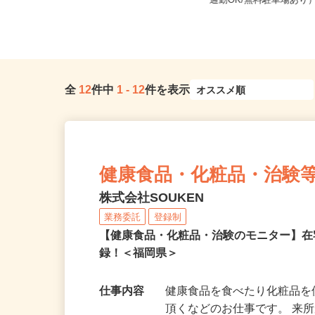
福岡県北九州市小倉北区浅野2-14-5
福岡県糟屋郡久山町猪野
あるあるcity1F（J...
通勤OK/無料駐車場あり
全
12
件中
1
-
12
件を表示
健康食品・化粧品・治験
株式会社SOUKEN
業務委託
登録制
【健康食品・化粧品・治験のモニター】
録！＜福岡県＞
仕事内容
健康食品を食べたり化粧品