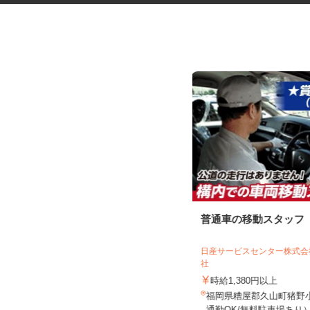
めいどりーみん小倉あるあるCity
普通車の移動スタッフ
店のメイド...
株式会社ネクストステージ
日産サービスセンター株式
社
時給1,070円～1,500円 ※22：00以
降は基本時給の25...
時給1,380円以上