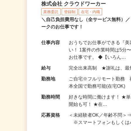
アンケートモニター（完
株式会社 クラウドワーカー
業務委託
登録制
在宅・内職
＼自己負担費用なし（全サービス無料）
ークのお仕事です！
仕事内容
おうちでお仕事ができる『
い！ 1案件の作業時間は5
お仕事です。 ◆【いろん…
給与
完全出来高制 ★謝礼は、
勤務地
ご自宅※フルリモート勤務 
本全国で勤務可能(在宅OK)
勤務時間
好きな時間に働けます！ ★
開始も可！ ★在…
応募資格
＜未経験者OK／年齢不問＞