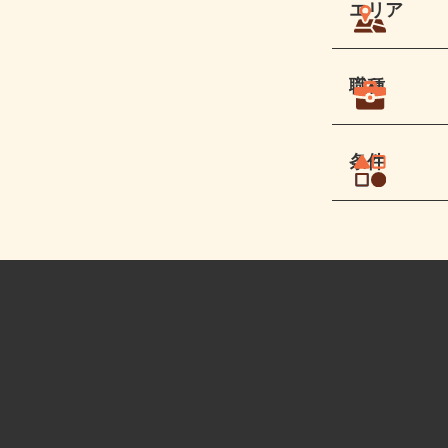
エリア
職種
条件