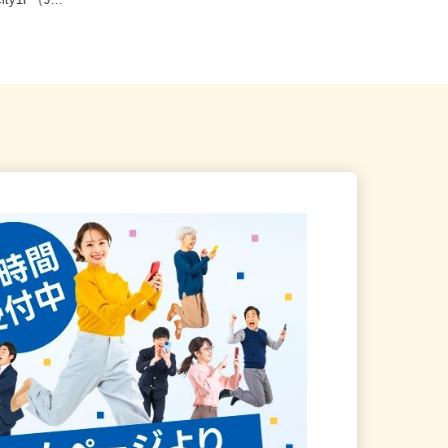
九州市小倉北区浅野2-14-5
福岡県糟屋郡久山町猪野小柳878（
ity1F（J...
通勤OK/無料駐車場あり）