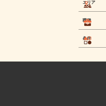
エリア
職種
条件