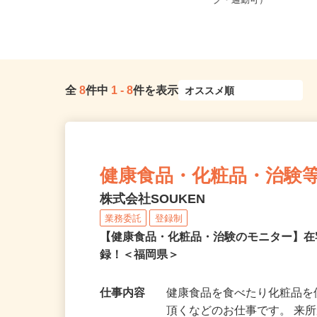
福岡県福津市津屋崎8丁目1-11（マイ
福岡県糟屋郡志免町別
カー・バイク・自転車通勤O...
ク・通勤可）
全
8
件中
1
-
8
件を表示
健康食品・化粧品・治験
株式会社SOUKEN
業務委託
登録制
【健康食品・化粧品・治験のモニター】
録！＜福岡県＞
仕事内容
健康食品を食べたり化粧品