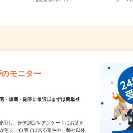
府（車・バイ
福岡県北九州市小倉北区浅野2-14-5
福岡県
あるあるcity1F（J...
カー・バ
等のモニター
在宅・短期・副業に最適◎まずは簡単登
を使用し、身体測定やアンケートにお答え