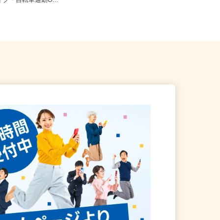
福津市津屋崎8丁目1-11（マイ
福岡県糟屋郡志免町別府（車・バイ
イク・自転車通勤O...
ク・通勤可）