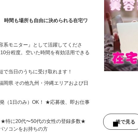
全在宅）
／ 時間も場所も自由に決められる在宅ワ
美容系モニター』として活躍してくださ
分〜10分程度。空いた時間を有効活用できる
最短で当日のうちに受け取れます！
福岡県 その他九州・沖縄エリアおよび日
単発（1日のみ）OK！ ★応募後、即お仕事
⇒★特に20代〜50代の女性の登録多数★
後で見