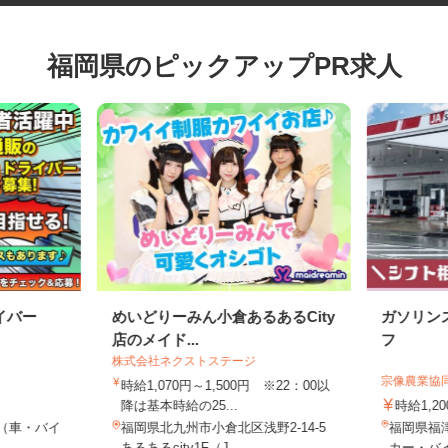
福岡県のピックアップPR求人
イバー
めいどりーみん小倉あるあるCity
ガソリ
店のメイド...
フ
株式会社ネクストステージ
宗像農業
時給1,070円～1,500円 ※22：00以
降は基本時給の25...
時給1