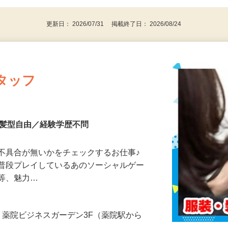
パソコンをお持ちの方
更新日： 2026/07/31 掲載終了日： 2026/08/24
タッフ
装髪型自由／経験学歴不問
不具合が無いかをチェックするお仕事♪
が普段プレイしているあのソーシャルゲー
ズ等、魅力…