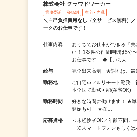
アンケートモニター（完
株式会社 クラウドワーカー
業務委託
登録制
在宅・内職
＼自己負担費用なし（全サービス無料）
ークのお仕事です！
仕事内容
おうちでお仕事ができる『
い！ 1案件の作業時間は5
お仕事です。 ◆【いろん…
給与
完全出来高制 ★謝礼は、
勤務地
ご自宅※フルリモート勤務 
本全国で勤務可能(在宅OK)
勤務時間
好きな時間に働けます！ ★
開始も可！ ★在…
応募資格
＜未経験者OK／年齢不問＞