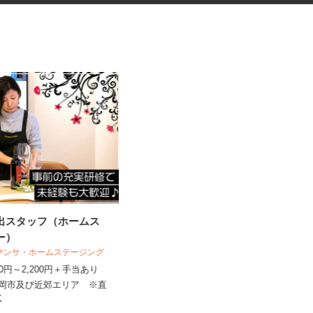
演出スタッフ（ホームス
衣料品のルート配送ドライバー
ャー）
サマンサ・ホームステージング
株式会社 やまだい
,400円～2,200円＋手当あり
時給1,150円
福岡市及び近郊エリア ※直
福岡県三井郡大刀洗町山隈187-1（