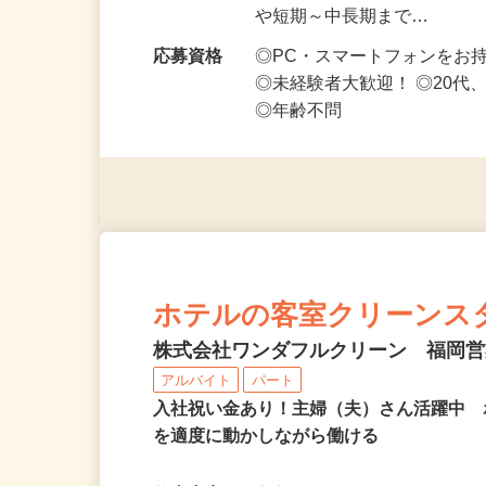
い！】
勤務時間
1日5分～好きな時間、空い
や短期～中長期まで…
応募資格
◎PC・スマートフォンをお
◎未経験者大歓迎！ ◎20代
◎年齢不問
ホテルの客室クリーンス
株式会社ワンダフルクリーン 福岡
アルバイト
パート
入社祝い金あり！主婦（夫）さん活躍中