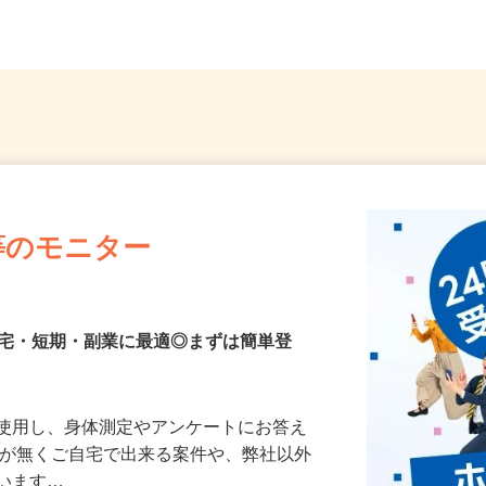
県...
行直帰
等のモニター
在宅・短期・副業に最適◎まずは簡単登
を使用し、身体測定やアンケートにお答え
所が無くご自宅で出来る案件や、弊社以外