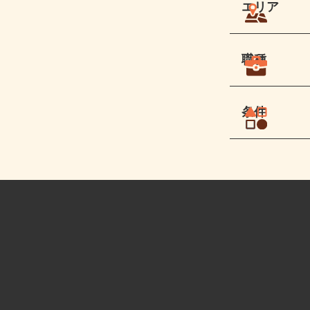
エリア
職種
条件