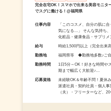
株式会社ビサーチ
業務委託
登録制
在宅・内職
完全在宅OK！スマホで出来る美容モニタ
でスグに働ける！@福岡県
仕事内容
「このコスメ、自分の肌に
気になる…」 そんな気持ち
化粧品・健康食品・サプリ
給与
時給1,500円以上（完全出来高
勤務地
福岡県等 ◆勤務地多数♪ご
勤務時間
1日5分～OK！好きな時間や
期まで幅広く大歓迎♪…
応募資格
未経験OK＆年齢不問！夏休
派遣社員・契約社員・個人
（夫）・フリーターなど、20