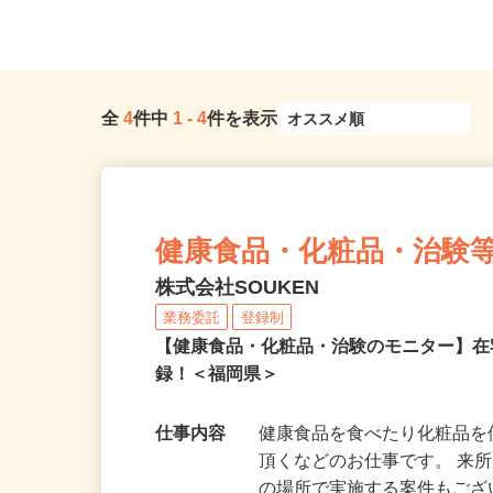
行直帰OK
イカー通勤OK）
全
4
件中
1
-
4
件を表示
健康食品・化粧品・治験
株式会社SOUKEN
業務委託
登録制
【健康食品・化粧品・治験のモニター】
録！＜福岡県＞
仕事内容
健康食品を食べたり化粧品
頂くなどのお仕事です。 来