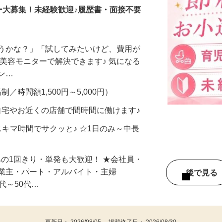
ー大募集！未経験歓迎♪履歴書・面接不要
合うかな？」「試してみたいけど、費用が
、美容モニターで解決できます♪ 気になる
メン…
制／時間額1,500円～5,000円）
自宅やお近くの店舗で間時間に働けます♪
スキマ時間でサクッと♪ ☆1日のみ～中長
みの1回きり・単発も大歓迎！ ★会社員・
事業主・パート・アルバイト・主婦
後で見
代～50代…