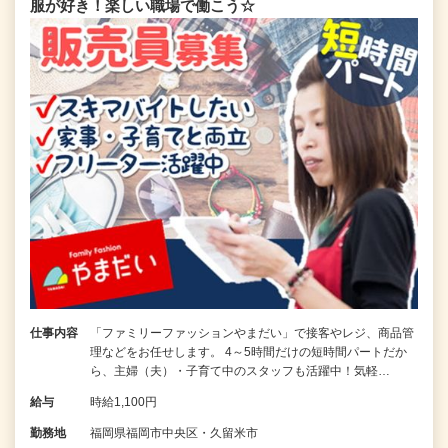
服が好き！楽しい職場で働こう☆
仕事内容
「ファミリーファッションやまだい」で接客やレジ、商品管
理などをお任せします。 4～5時間だけの短時間パートだか
ら、主婦（夫）・子育て中のスタッフも活躍中！気軽…
給与
時給1,100円
勤務地
福岡県福岡市中央区・久留米市