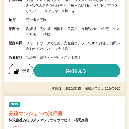
仕事内容
出品入力から発送まで！ ネット通販の仕組みが学べる◎ ＼2
0〜40代の男性が活躍中／ 「毎月の給料に“あと少し”プラス
したい！」 ⇒そんな〈目標〉を…
給与
完全出来高制
勤務地
愛媛県、高知県、福岡県、佐賀県、長崎県内のご自宅 ※フ
ルリモート勤務
勤務時間
リモートワークのため、完全自由シフトです！ 詳細はお問い
合わせください。 ＜会社営…
応募資格
＼経験・資格・学歴いっさい不問！／
詳細を見る
後で見る
更新日： 2026/07/15 掲載終了日： 2026/08/26
NEW
分譲マンションの清掃員
株式会社あなぶきファシリティサービス 福岡支店
パート