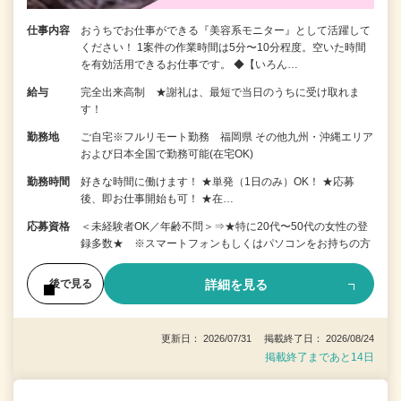
仕事内容
おうちでお仕事ができる『美容系モニター』として活躍して
ください！ 1案件の作業時間は5分〜10分程度。空いた時間
を有効活用できるお仕事です。 ◆【いろん…
給与
完全出来高制 ★謝礼は、最短で当日のうちに受け取れま
す！
勤務地
ご自宅※フルリモート勤務 福岡県 その他九州・沖縄エリア
および日本全国で勤務可能(在宅OK)
勤務時間
好きな時間に働けます！ ★単発（1日のみ）OK！ ★応募
後、即お仕事開始も可！ ★在…
応募資格
＜未経験者OK／年齢不問＞⇒★特に20代〜50代の女性の登
録多数★ ※スマートフォンもしくはパソコンをお持ちの方
詳細を見る
後で見る
更新日： 2026/07/31 掲載終了日： 2026/08/24
掲載終了まであと14日