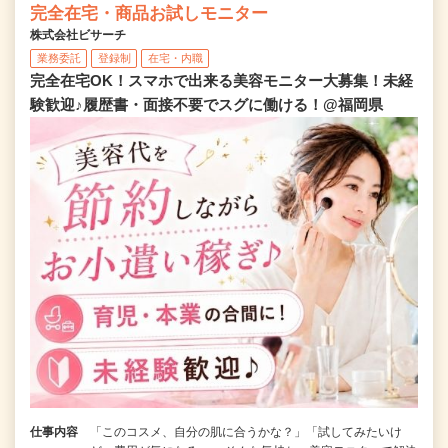
完全在宅・商品お試しモニター
株式会社ビサーチ
業務委託
登録制
在宅・内職
完全在宅OK！スマホで出来る美容モニター大募集！未経
験歓迎♪履歴書・面接不要でスグに働ける！@福岡県
仕事内容
「このコスメ、自分の肌に合うかな？」「試してみたいけ