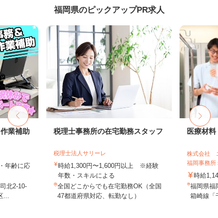
福岡県のピックアップPR求人
・作業補助
税理士事務所の在宅勤務スタッフ
医療材料
税理士法人サリーレ
株式会社 
福岡事務所
ル・年齢に応
時給1,300円〜1,600円以上 ※経験
年数・スキルによる
時給1,1
2-10-
全国どこからでも在宅勤務OK（全国
福岡県福
..
47都道府県対応、転勤なし）
箱崎線「千