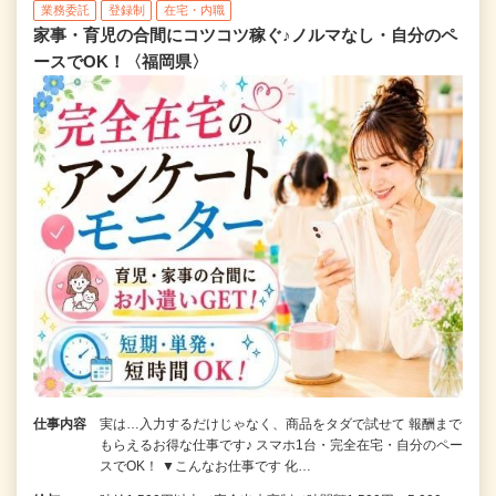
業務委託
登録制
在宅・内職
家事・育児の合間にコツコツ稼ぐ♪ノルマなし・自分のペ
ースでOK！〈福岡県〉
仕事内容
実は…入力するだけじゃなく、商品をタダで試せて 報酬まで
もらえるお得な仕事です♪ スマホ1台・完全在宅・自分のペー
スでOK！ ▼こんなお仕事です 化…