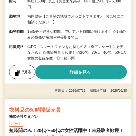
給与
時給1,500円以上（完全出来高制／時間額1,500円～5,000
円）
勤務地
福岡県等【ご希望の地域でオシゴトできます♪ お気軽にご
相談ください！】
勤務時間
1日5分～好きな時間、空いている時間に働けます！ ☆1回の
みの単発や短期～中長期まで…
応募資格
◎PC・スマートフォンをお持ちの方（※アンケートに必要
なため） ◎未経験者大歓迎！ ◎20代、30代、40代、50代の
女性の登録多数 ◎年齢不問
詳細を見る
後で見る
更新日： 2026/07/23 掲載終了日： 2026/08/30
衣料品の短時間販売員
株式会社やまだい
パート
短時間のみ！20代〜50代の女性活躍中！未経験者歓迎！