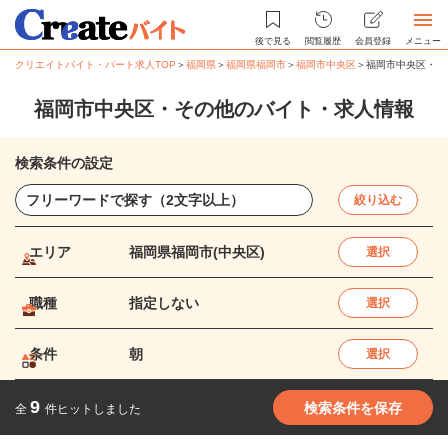
後で見る
閲覧履歴
会員登録
メニュー
クリエイトバイト・パート求人TOP
＞
福岡県
＞
福岡県福岡市
＞
福岡市中央区
＞
福岡市中央区・そ
福岡市中央区・その他のバイト・求人情報
検索条件の設定
絞り込む
エリア
福岡県福岡市(中央区)
選択
職種
指定しない
選択
条件
朝
選択
9
検索条件を保存
全
件ヒットしました