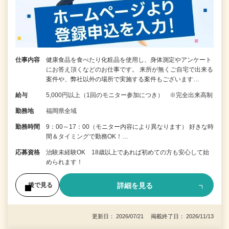
仕事内容
健康食品を食べたり化粧品を使用し、身体測定やアンケート
にお答え頂くなどのお仕事です。 来所が無くご自宅で出来る
案件や、弊社以外の場所で実施する案件もございます…
給与
5,000円以上（1回のモニター参加につき） ※完全出来高制
勤務地
福岡県全域
勤務時間
9：00～17：00（モニター内容により異なります） 好きな時
間＆タイミングで勤務OK！…
応募資格
治験未経験OK 18歳以上であれば初めての方も安心して始
められます！
詳細を見る
後で見る
更新日： 2026/07/21 掲載終了日： 2026/11/13