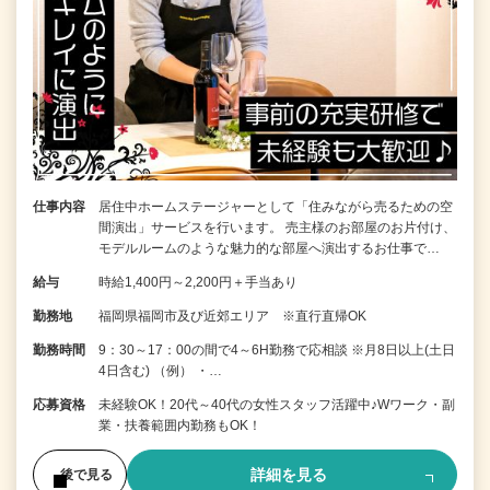
仕事内容
居住中ホームステージャーとして「住みながら売るための空
間演出」サービスを行います。 売主様のお部屋のお片付け、
モデルルームのような魅力的な部屋へ演出するお仕事で…
給与
時給1,400円～2,200円＋手当あり
勤務地
福岡県福岡市及び近郊エリア ※直行直帰OK
勤務時間
9：30～17：00の間で4～6H勤務で応相談 ※月8日以上(土日
4日含む) （例） ・…
応募資格
未経験OK！20代～40代の女性スタッフ活躍中♪Wワーク・副
業・扶養範囲内勤務もOK！
詳細を見る
後で見る