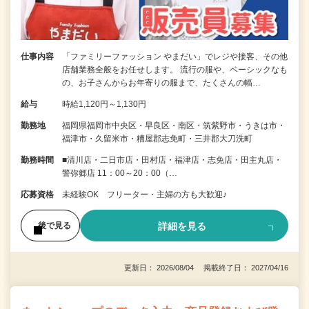
仕事内容
「ファミリーファッション やまだい」でレジや接客、その他
店舗業務全般をお任せします。 流行の服や、ベーシックなも
の、お子さんからお年寄りの服まで、たくさんの幅…
給与
時給1,120円～1,130円
勤務地
福岡県福岡市中央区・早良区・南区・筑紫野市・うきは市・
福津市・久留米市・糟屋郡志免町・三井郡大刀洗町
勤務時間
■清川店・二日市店・田村店・福津店・志免店・田主丸店・
警弥郷店 11：00～20：00（…
応募資格
未経験OK フリーター・主婦の方も大歓迎♪
詳細を見る
後で見る
更新日： 2026/08/04 掲載終了日： 2027/04/16