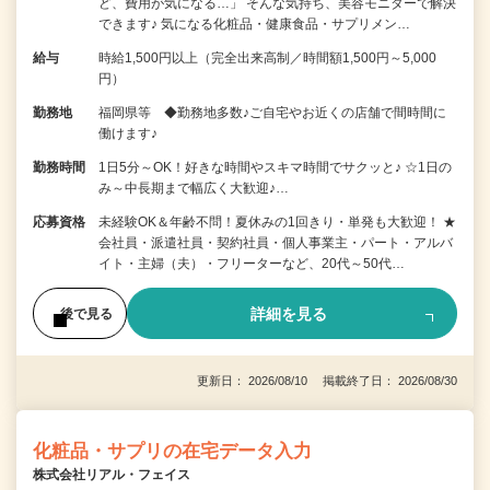
ど、費用が気になる…」 そんな気持ち、美容モニターで解決
できます♪ 気になる化粧品・健康食品・サプリメン…
給与
時給1,500円以上（完全出来高制／時間額1,500円～5,000
円）
勤務地
福岡県等 ◆勤務地多数♪ご自宅やお近くの店舗で間時間に
働けます♪
勤務時間
1日5分～OK！好きな時間やスキマ時間でサクッと♪ ☆1日の
み～中長期まで幅広く大歓迎♪…
応募資格
未経験OK＆年齢不問！夏休みの1回きり・単発も大歓迎！ ★
会社員・派遣社員・契約社員・個人事業主・パート・アルバ
イト・主婦（夫）・フリーターなど、20代～50代…
詳細を見る
後で見る
更新日： 2026/08/10 掲載終了日： 2026/08/30
化粧品・サプリの在宅データ入力
株式会社リアル・フェイス