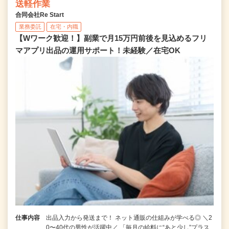
送軽作業
合同会社Re Start
業務委託
在宅・内職
【Wワーク歓迎！】副業で月15万円前後を見込めるフリ
マアプリ出品の運用サポート！未経験／在宅OK
仕事内容
出品入力から発送まで！ ネット通販の仕組みが学べる◎ ＼2
0〜40代の男性が活躍中／ 「毎月の給料に“あと少し”プラス