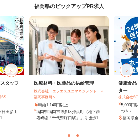
福岡県のピックアップPR求人
頭スタッフ
医療材料・医薬品の供給管理
健康食品
ター
株式会社 エフエスユニマネジメント ＜
SS
福岡事務所＞
株式会社SO
時給1,140円以上
5,000
つき） 
JR日田彦山
福岡県福岡市博多区沖浜町（地下鉄
..
箱崎線「千代県庁口駅」より徒歩1...
福岡県