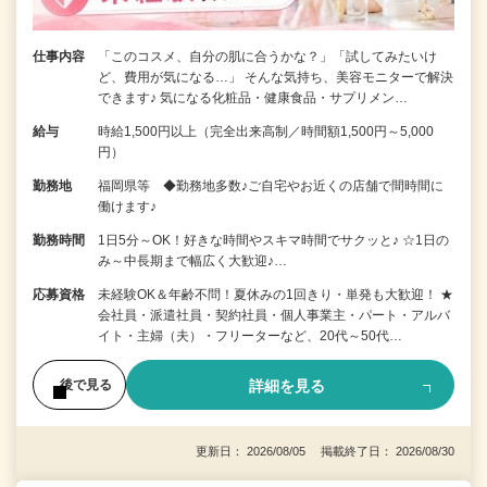
仕事内容
「このコスメ、自分の肌に合うかな？」「試してみたいけ
ど、費用が気になる…」 そんな気持ち、美容モニターで解決
できます♪ 気になる化粧品・健康食品・サプリメン…
給与
時給1,500円以上（完全出来高制／時間額1,500円～5,000
円）
勤務地
福岡県等 ◆勤務地多数♪ご自宅やお近くの店舗で間時間に
働けます♪
勤務時間
1日5分～OK！好きな時間やスキマ時間でサクッと♪ ☆1日の
み～中長期まで幅広く大歓迎♪…
応募資格
未経験OK＆年齢不問！夏休みの1回きり・単発も大歓迎！ ★
会社員・派遣社員・契約社員・個人事業主・パート・アルバ
イト・主婦（夫）・フリーターなど、20代～50代…
詳細を見る
後で見る
更新日： 2026/08/05 掲載終了日： 2026/08/30