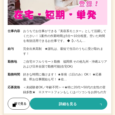
仕事内容
おうちでお仕事ができる『美容系モニター』として活躍して
ください！ 1案件の作業時間は5分〜10分程度。空いた時間
を有効活用できるお仕事です。 ◆【いろん…
給与
完全出来高制 ★謝礼は、最短で当日のうちに受け取れま
す！
勤務地
ご自宅※フルリモート勤務 福岡県 その他九州・沖縄エリア
および日本全国で勤務可能(在宅OK)
勤務時間
好きな時間に働けます！ ★単発（1日のみ）OK！ ★応募
後、即お仕事開始も可！ ★在…
応募資格
＜未経験者OK／年齢不問＞⇒★特に20代〜50代の女性の登
録多数★ ※スマートフォンもしくはパソコンをお持ちの方
詳細を見る
後で見る