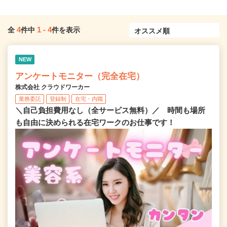
4
1
-
4
全
件中
件を表示
NEW
アンケートモニター（完全在宅）
株式会社 クラウドワーカー
業務委託
登録制
在宅・内職
＼自己負担費用なし（全サービス無料）／ 時間も場所
も自由に決められる在宅ワークのお仕事です！