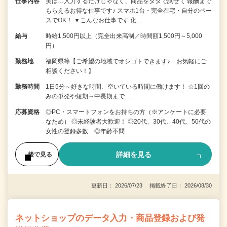
仕事内容
実は…入力するだけじゃなく、商品をタダで試せて 報酬まで
もらえるお得な仕事です♪ スマホ1台・完全在宅・自分のペー
スでOK！ ▼こんなお仕事です 化…
給与
時給1,500円以上（完全出来高制／時間額1,500円～5,000
円）
勤務地
福岡県等【ご希望の地域でオシゴトできます♪ お気軽にご
相談ください！】
勤務時間
1日5分～好きな時間、空いている時間に働けます！ ☆1回の
みの単発や短期～中長期まで…
応募資格
◎PC・スマートフォンをお持ちの方（※アンケートに必要
なため） ◎未経験者大歓迎！ ◎20代、30代、40代、50代の
女性の登録多数 ◎年齢不問
詳細を見る
後で見る
更新日： 2026/07/23 掲載終了日： 2026/08/30
ネットショップのデータ入力・商品登録および発