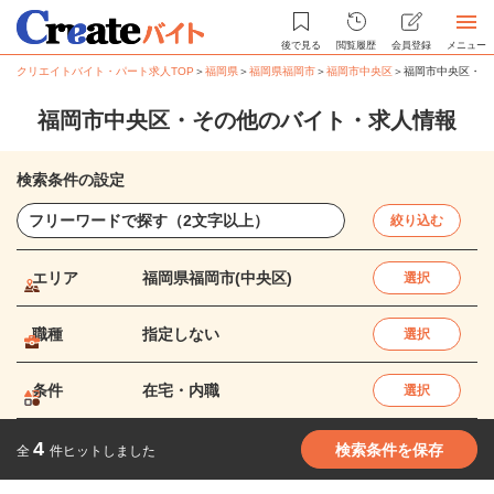
後で見る
閲覧履歴
会員登録
メニュー
クリエイトバイト・パート求人TOP
＞
福岡県
＞
福岡県福岡市
＞
福岡市中央区
＞
福岡市中央区・そ
福岡市中央区・その他のバイト・求人情報
検索条件の設定
絞り込む
エリア
福岡県福岡市(中央区)
選択
職種
指定しない
選択
条件
在宅・内職
選択
4
検索条件を保存
全
件ヒットしました