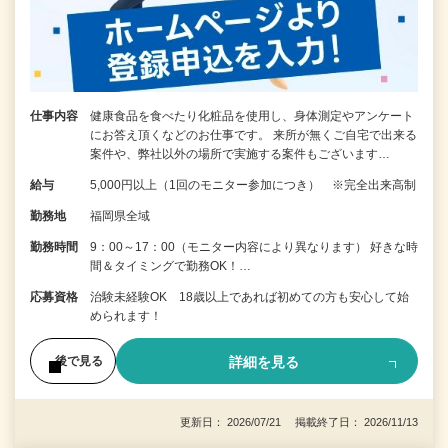
仕事内容
健康食品を食べたり化粧品を使用し、身体測定やアンケート
にお答え頂くなどのお仕事です。 来所が無くご自宅で出来る
案件や、弊社以外の場所で実施する案件もございます…
給与
5,000円以上（1回のモニター参加につき） ※完全出来高制
勤務地
福岡県全域
勤務時間
9：00～17：00（モニター内容により異なります） 好きな時
間＆タイミングで勤務OK！…
応募資格
治験未経験OK 18歳以上であれば初めての方も安心して始
められます！
詳細を見る
後で見る
更新日： 2026/07/21 掲載終了日： 2026/11/13