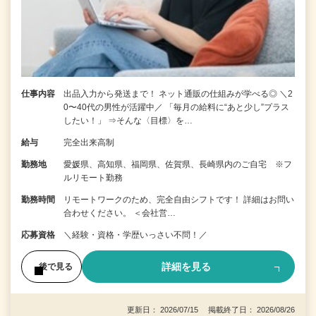
仕事内容
出品入力から発送まで！ ネット通販の仕組みが学べる◎ ＼2
0〜40代の男性が活躍中／ 「毎月の給料に“あと少し”プラス
したい！」 ⇒そんな〈目標〉を…
給与
完全出来高制
勤務地
愛媛県、高知県、福岡県、佐賀県、長崎県内のご自宅 ※フ
ルリモート勤務
勤務時間
リモートワークのため、完全自由シフトです！ 詳細はお問い
合わせください。 ＜会社営…
応募資格
＼経験・資格・学歴いっさい不問！／
詳細を見る
後で見る
更新日： 2026/07/15 掲載終了日： 2026/08/26