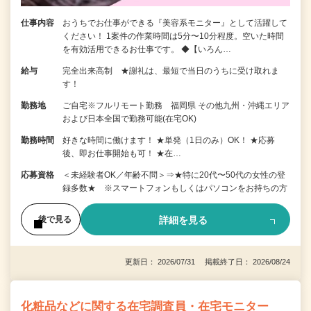
仕事内容
おうちでお仕事ができる『美容系モニター』として活躍して
ください！ 1案件の作業時間は5分〜10分程度。空いた時間
を有効活用できるお仕事です。 ◆【いろん…
給与
完全出来高制 ★謝礼は、最短で当日のうちに受け取れま
す！
勤務地
ご自宅※フルリモート勤務 福岡県 その他九州・沖縄エリア
および日本全国で勤務可能(在宅OK)
勤務時間
好きな時間に働けます！ ★単発（1日のみ）OK！ ★応募
後、即お仕事開始も可！ ★在…
応募資格
＜未経験者OK／年齢不問＞⇒★特に20代〜50代の女性の登
録多数★ ※スマートフォンもしくはパソコンをお持ちの方
詳細を見る
後で見る
更新日： 2026/07/31 掲載終了日： 2026/08/24
化粧品などに関する在宅調査員・在宅モニター