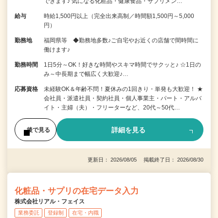
できます♪ 気になる化粧品・健康食品・サプリメン…
給与
時給1,500円以上（完全出来高制／時間額1,500円～5,000
円）
勤務地
福岡県等 ◆勤務地多数♪ご自宅やお近くの店舗で間時間に
働けます♪
勤務時間
1日5分～OK！好きな時間やスキマ時間でサクッと♪ ☆1日の
み～中長期まで幅広く大歓迎♪…
応募資格
未経験OK＆年齢不問！夏休みの1回きり・単発も大歓迎！ ★
会社員・派遣社員・契約社員・個人事業主・パート・アルバ
イト・主婦（夫）・フリーターなど、20代～50代…
詳細を見る
後で見る
更新日： 2026/08/05 掲載終了日： 2026/08/30
化粧品・サプリの在宅データ入力
株式会社リアル・フェイス
業務委託
登録制
在宅・内職