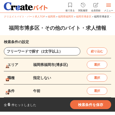
後で見る
閲覧履歴
会員登録
メニュー
クリエイトバイト・パート求人TOP
＞
福岡県
＞
福岡県福岡市
＞
福岡市博多区
＞
福岡市博多区・そ
福岡市博多区・その他のバイト・求人情報
検索条件の設定
絞り込む
エリア
福岡県福岡市(博多区)
選択
職種
指定しない
選択
条件
午前
選択
6
検索条件を保存
全
件ヒットしました