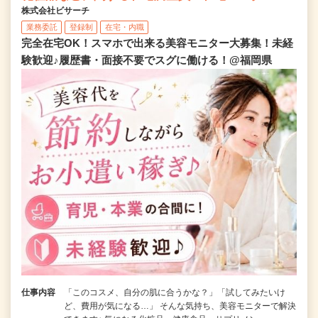
株式会社ビサーチ
業務委託
登録制
在宅・内職
完全在宅OK！スマホで出来る美容モニター大募集！未経
験歓迎♪履歴書・面接不要でスグに働ける！@福岡県
仕事内容
「このコスメ、自分の肌に合うかな？」「試してみたいけ
ど、費用が気になる…」 そんな気持ち、美容モニターで解決