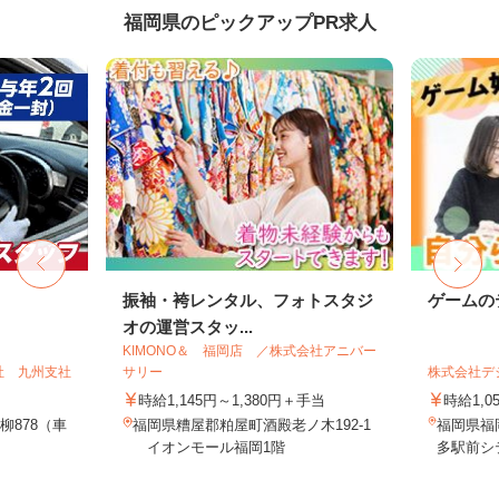
福岡県のピックアップPR求人
振袖・袴レンタル、フォトスタジ
ゲームの
オの運営スタッ...
KIMONO＆ 福岡店 ／株式会社アニバー
社 九州支社
サリー
株式会社デジ
時給1,145円～1,380円＋手当
時給1,0
柳878（車
福岡県糟屋郡粕屋町酒殿老ノ木192-1
福岡県福岡
イオンモール福岡1階
多駅前シテ