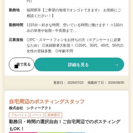
円）
勤務地
福岡県等【ご希望の地域でオシゴトできます♪ お気軽にご
相談ください！】
勤務時間
1日5分～好きな時間、空いている時間に働けます！ ☆1回の
みの単発や短期～中長期まで…
応募資格
◎PC・スマートフォンをお持ちの方（※アンケートに必要
なため） ◎未経験者大歓迎！ ◎20代、30代、40代、50代の
女性の登録多数 ◎年齢不問
詳細を見る
後で見る
更新日： 2026/07/23 掲載終了日： 2026/08/30
自宅周辺のポスティングスタッフ
株式会社 シティーアクト
アルバイト
パート
業務委託
勤務日・時間の選択自由！ご自宅周辺でのポスティング
もOK！