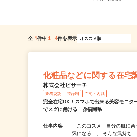
ド2階（車・バイク・自転車...
マイカー通勤OK
全
4
件中
1
-
4
件を表示
化粧品などに関する在宅
株式会社ビサーチ
業務委託
登録制
在宅・内職
完全在宅OK！スマホで出来る美容モニタ
でスグに働ける！@福岡県
仕事内容
「このコスメ、自分の肌に