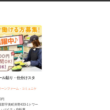
シール貼り・仕分けスタ
物流センターの札付けスタッフ
グリーンファーム・コミュニケ
ズ
株式会社 やまだい
200円
時給1,070円～1,080円
粕屋郡宇美町井野433-1トワー
福岡県三井郡大刀洗町山隈187-1 