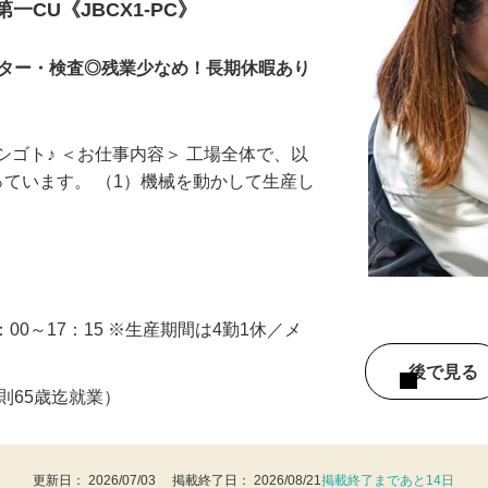
ペレーター
一CU《JBCX1-PC》
ーター・検査◎残業少なめ！長期休暇あり
シゴト♪ ＜お仕事内容＞ 工場全体で、以
っています。 （1）機械を動かして生産し
）9：00～17：15 ※生産期間は4勤1休／メ
後で見
原則65歳迄就業）