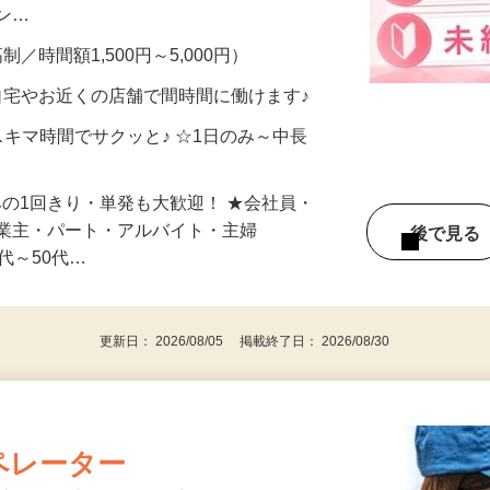
、美容モニターで解決できます♪ 気になる
メン…
制／時間額1,500円～5,000円）
自宅やお近くの店舗で間時間に働けます♪
スキマ時間でサクッと♪ ☆1日のみ～中長
みの1回きり・単発も大歓迎！ ★会社員・
事業主・パート・アルバイト・主婦
後で見
代～50代…
更新日： 2026/08/05 掲載終了日： 2026/08/30