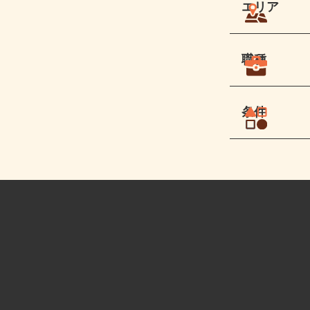
エリア
職種
条件