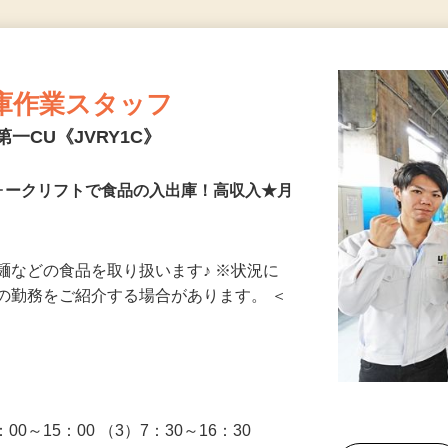
更新日： 2026/07/03 掲載終了日： 2026/08/21
掲載終了まであと14日
庫作業スタッフ
第一CU《JVRY1C》
ォークリフトで食品の入出庫！高収入★月
麺などの食品を取り扱います♪ ※状況に
の勤務をご紹介する場合があります。 ＜