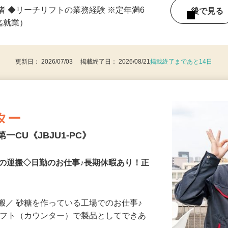
：00～15：00 （3）7：30～16：30
者 ◆リーチリフトの業務経験 ※定年満6
後で見
歳迄就業）
更新日： 2026/07/03 掲載終了日： 2026/08/21
掲載終了まであと14日
ター
一CU《JBJU1-PC》
の運搬◇日勤のお仕事♪長期休暇あり！正