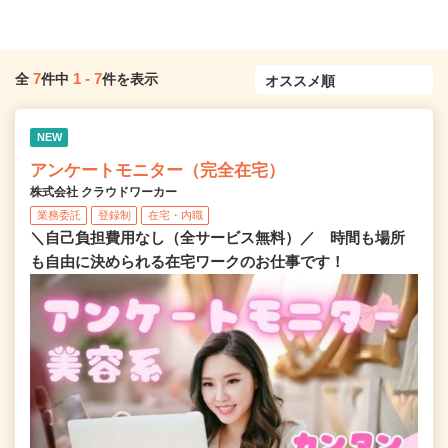
7
1
-
7
全
件中
件を表示
NEW
アンケートモニター（完全在宅）
株式会社 クラウドワーカー
業務委託
登録制
在宅・内職
＼自己負担費用なし（全サービス無料）／ 時間も場所
も自由に決められる在宅ワークのお仕事です！