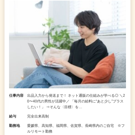
仕事内容
出品入力から発送まで！ ネット通販の仕組みが学べる◎ ＼2
0〜40代の男性が活躍中／ 「毎月の給料に“あと少し”プラス
したい！」 ⇒そんな〈目標〉を…
給与
完全出来高制
勤務地
愛媛県、高知県、福岡県、佐賀県、長崎県内のご自宅 ※フ
ルリモート勤務