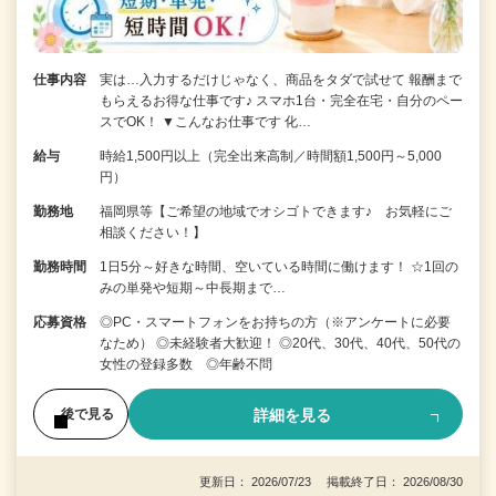
仕事内容
実は…入力するだけじゃなく、商品をタダで試せて 報酬まで
もらえるお得な仕事です♪ スマホ1台・完全在宅・自分のペー
スでOK！ ▼こんなお仕事です 化…
給与
時給1,500円以上（完全出来高制／時間額1,500円～5,000
円）
勤務地
福岡県等【ご希望の地域でオシゴトできます♪ お気軽にご
相談ください！】
勤務時間
1日5分～好きな時間、空いている時間に働けます！ ☆1回の
みの単発や短期～中長期まで…
応募資格
◎PC・スマートフォンをお持ちの方（※アンケートに必要
なため） ◎未経験者大歓迎！ ◎20代、30代、40代、50代の
女性の登録多数 ◎年齢不問
詳細を見る
後で見る
更新日： 2026/07/23 掲載終了日： 2026/08/30