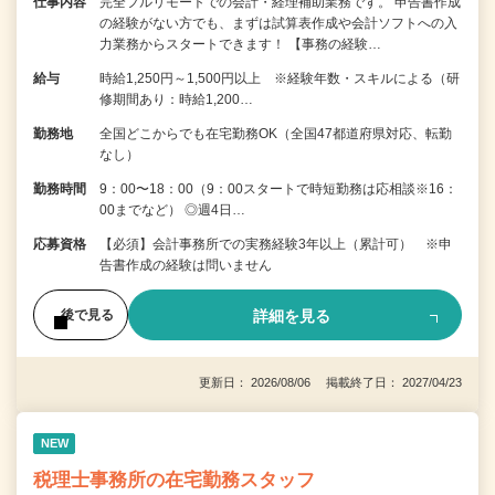
仕事内容
完全フルリモートでの会計・経理補助業務です。 申告書作成
の経験がない⽅でも、まずは試算表作成や会計ソフトへの⼊
⼒業務からスタートできます！ 【事務の経験…
給与
時給1,250円～1,500円以上 ※経験年数・スキルによる（研
修期間あり：時給1,200…
勤務地
全国どこからでも在宅勤務OK（全国47都道府県対応、転勤
なし）
勤務時間
9：00〜18：00（9：00スタートで時短勤務は応相談※16：
00までなど） ◎週4日…
応募資格
【必須】会計事務所での実務経験3年以上（累計可） ※申
告書作成の経験は問いません
詳細を見る
後で見る
更新日： 2026/08/06 掲載終了日： 2027/04/23
NEW
税理士事務所の在宅勤務スタッフ