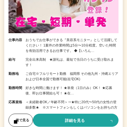
仕事内容
おうちでお仕事ができる『美容系モニター』として活躍して
ください！ 1案件の作業時間は5分〜10分程度。空いた時間
を有効活用できるお仕事です。 ◆【いろん…
給与
完全出来高制 ★謝礼は、最短で当日のうちに受け取れま
す！
勤務地
ご自宅※フルリモート勤務 福岡県 その他九州・沖縄エリア
および日本全国で勤務可能(在宅OK)
勤務時間
好きな時間に働けます！ ★単発（1日のみ）OK！ ★応募
後、即お仕事開始も可！ ★在…
応募資格
＜未経験者OK／年齢不問＞⇒★特に20代〜50代の女性の登
録多数★ ※スマートフォンもしくはパソコンをお持ちの方
詳細を見る
後で見る