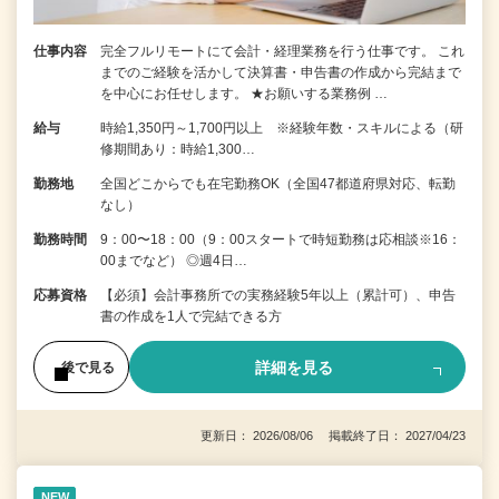
仕事内容
完全フルリモートにて会計・経理業務を行う仕事です。 これ
までのご経験を活かして決算書・申告書の作成から完結まで
を中⼼にお任せします。 ★お願いする業務例 …
給与
時給1,350円～1,700円以上 ※経験年数・スキルによる（研
修期間あり：時給1,300…
勤務地
全国どこからでも在宅勤務OK（全国47都道府県対応、転勤
なし）
勤務時間
9：00〜18：00（9：00スタートで時短勤務は応相談※16：
00までなど） ◎週4日…
応募資格
【必須】会計事務所での実務経験5年以上（累計可）、申告
書の作成を1人で完結できる方
詳細を見る
後で見る
更新日： 2026/08/06 掲載終了日： 2027/04/23
NEW