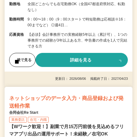
勤務地
全国どこからでも在宅勤務OK（全国47都道府県対応、転勤
なし）
勤務時間
9：00〜18：00（9：00スタートで時短勤務は応相談※16：
00までなど） ◎週4日…
応募資格
【必須】会計事務所での実務経験5年以上（累計可）、1つの
事務所での経験が3年以上ある方、申告書の作成を1人で完結
できる方
詳細を見る
後で見る
更新日： 2026/08/06 掲載終了日： 2027/04/23
ネットショップのデータ入力・商品登録および発
送軽作業
合同会社Re Start
業務委託
在宅・内職
【Wワーク歓迎！】副業で月15万円前後を見込めるフリ
マアプリ出品の運用サポート！未経験／在宅OK