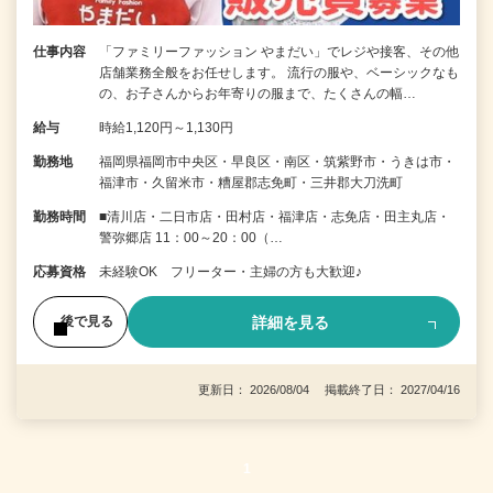
仕事内容
「ファミリーファッション やまだい」でレジや接客、その他
店舗業務全般をお任せします。 流行の服や、ベーシックなも
の、お子さんからお年寄りの服まで、たくさんの幅…
給与
時給1,120円～1,130円
勤務地
福岡県福岡市中央区・早良区・南区・筑紫野市・うきは市・
福津市・久留米市・糟屋郡志免町・三井郡大刀洗町
勤務時間
■清川店・二日市店・田村店・福津店・志免店・田主丸店・
警弥郷店 11：00～20：00（…
応募資格
未経験OK フリーター・主婦の方も大歓迎♪
詳細を見る
後で見る
更新日： 2026/08/04 掲載終了日： 2027/04/16
1