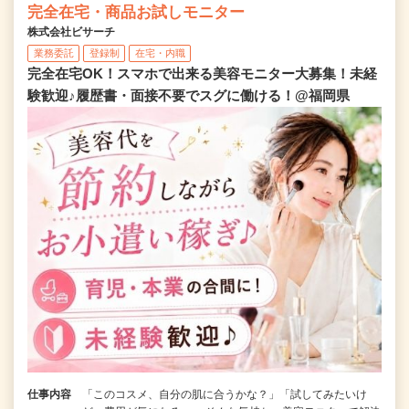
完全在宅・商品お試しモニター
株式会社ビサーチ
業務委託
登録制
在宅・内職
完全在宅OK！スマホで出来る美容モニター大募集！未経
験歓迎♪履歴書・面接不要でスグに働ける！@福岡県
仕事内容
「このコスメ、自分の肌に合うかな？」「試してみたいけ