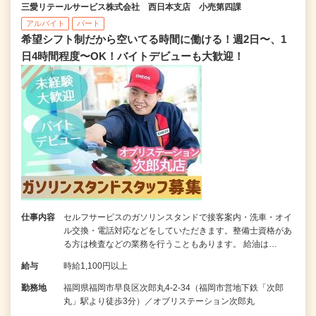
三愛リテールサービス株式会社 西日本支店 小売第四課
アルバイト
パート
希望シフト制だから空いてる時間に働ける！週2日〜、1
日4時間程度〜OK！バイトデビューも大歓迎！
仕事内容
セルフサービスのガソリンスタンドで接客案内・洗車・オイ
ル交換・電話対応などをしていただきます。整備士資格があ
る方は検査などの業務を行うこともあります。 給油は…
給与
時給1,100円以上
勤務地
福岡県福岡市早良区次郎丸4-2-34（福岡市営地下鉄「次郎
丸」駅より徒歩3分）／オブリステーション次郎丸