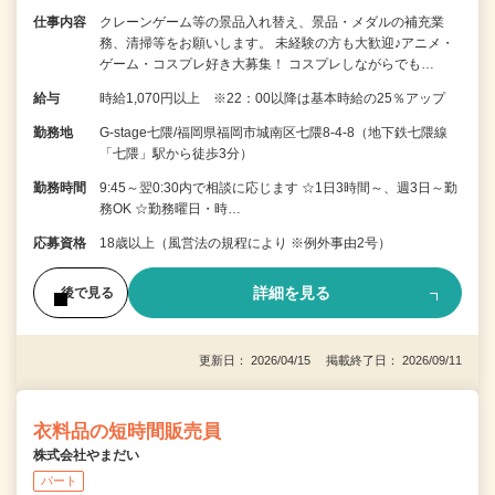
仕事内容
クレーンゲーム等の景品入れ替え、景品・メダルの補充業
務、清掃等をお願いします。 未経験の方も大歓迎♪アニメ・
ゲーム・コスプレ好き大募集！ コスプレしながらでも…
給与
時給1,070円以上 ※22：00以降は基本時給の25％アップ
勤務地
G-stage七隈/福岡県福岡市城南区七隈8-4-8（地下鉄七隈線
「七隈」駅から徒歩3分）
勤務時間
9:45～翌0:30内で相談に応じます ☆1日3時間～、週3日～勤
務OK ☆勤務曜日・時…
応募資格
18歳以上（風営法の規程により ※例外事由2号）
詳細を見る
後で見る
更新日： 2026/04/15 掲載終了日： 2026/09/11
衣料品の短時間販売員
株式会社やまだい
パート