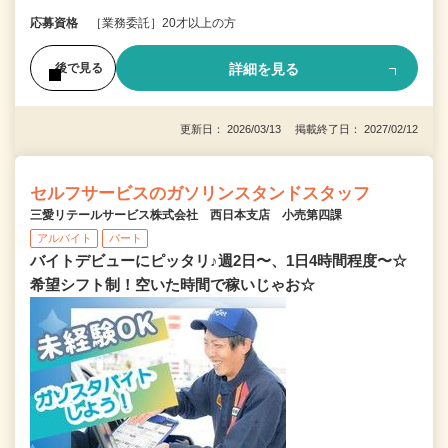
応募資格
［業務委託］20才以上の方
詳細を見る
後で見る
更新日： 2026/03/13 掲載終了日： 2027/02/12
セルフサービスのガソリンスタンドスタッフ
三愛リテールサービス株式会社 西日本支店 小売第四課
アルバイト
パート
バイトデビューにピッタリ♪週2日〜、1日4時間程度〜☆
希望シフト制！空いた時間で稼いじゃお☆