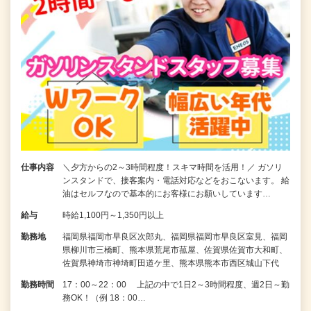
仕事内容
＼夕方からの2～3時間程度！スキマ時間を活用！／ ガソリ
ンスタンドで、接客案内・電話対応などをおこないます。 給
油はセルフなので基本的にお客様にお願いしています…
給与
時給1,100円～1,350円以上
勤務地
福岡県福岡市早良区次郎丸、福岡県福岡市早良区室見、福岡
県柳川市三橋町、熊本県荒尾市菰屋、佐賀県佐賀市大和町、
佐賀県神埼市神埼町田道ケ里、熊本県熊本市西区城山下代
勤務時間
17：00～22：00 上記の中で1日2～3時間程度、週2日～勤
務OK！（例 18：00…