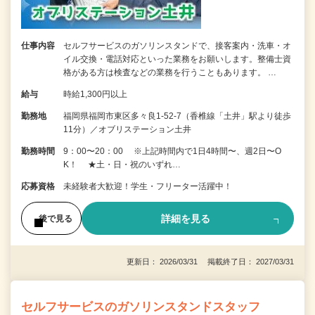
仕事内容
セルフサービスのガソリンスタンドで、接客案内・洗車・オ
イル交換・電話対応といった業務をお願いします。整備士資
格がある方は検査などの業務を行うこともあります。 …
給与
時給1,300円以上
勤務地
福岡県福岡市東区多々良1-52-7（香椎線「土井」駅より徒歩
11分）／オブリステーション土井
勤務時間
9：00〜20：00 ※上記時間内で1日4時間〜、週2日〜O
K！ ★土・日・祝のいずれ…
応募資格
未経験者大歓迎！学生・フリーター活躍中！
詳細を見る
後で見る
更新日： 2026/03/31 掲載終了日： 2027/03/31
セルフサービスのガソリンスタンドスタッフ