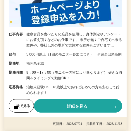
仕事内容
健康食品を食べたり化粧品を使用し、身体測定やアンケート
にお答え頂くなどのお仕事です。 来所が無くご自宅で出来る
案件や、弊社以外の場所で実施する案件もございます…
給与
5,000円以上（1回のモニター参加につき） ※完全出来高制
勤務地
福岡県全域
勤務時間
9：00～17：00（モニター内容により異なります） 好きな時
間＆タイミングで勤務OK！…
応募資格
治験未経験OK 18歳以上であれば初めての方も安心して始
められます！
詳細を見る
後で見る
更新日： 2026/07/21 掲載終了日： 2026/11/13