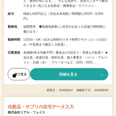
ど、費用が気になる…」 そんな気持ち、美容モニターで解決
できます♪ 気になる化粧品・健康食品・サプリメン…
給与
時給1,500円以上（完全出来高制／時間額1,500円～5,000
円）
勤務地
福岡県等 ◆勤務地多数♪ご自宅やお近くの店舗で間時間に
働けます♪
勤務時間
1日5分～OK！好きな時間やスキマ時間でサクッと♪ ☆1日の
み～中長期まで幅広く大歓迎♪…
応募資格
未経験OK＆年齢不問！夏休みの1回きり・単発も大歓迎！ ★
会社員・派遣社員・契約社員・個人事業主・パート・アルバ
イト・主婦（夫）・フリーターなど、20代～50代…
詳細を見る
後で見る
更新日： 2026/08/10 掲載終了日： 2026/08/30
化粧品・サプリの在宅データ入力
株式会社リアル・フェイス