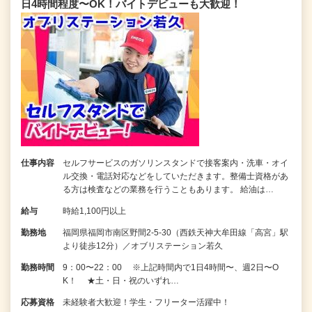
日4時間程度〜OK！バイトデビューも大歓迎！
仕事内容
セルフサービスのガソリンスタンドで接客案内・洗車・オイ
ル交換・電話対応などをしていただきます。整備士資格があ
る方は検査などの業務を行うこともあります。 給油は…
給与
時給1,100円以上
勤務地
福岡県福岡市南区野間2-5-30（西鉄天神大牟田線「高宮」駅
より徒歩12分）／オブリステーション若久
勤務時間
9：00〜22：00 ※上記時間内で1日4時間〜、週2日〜O
K！ ★土・日・祝のいずれ…
応募資格
未経験者大歓迎！学生・フリーター活躍中！