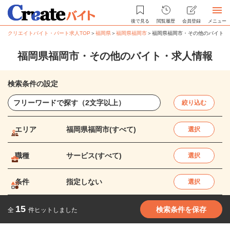
後で見る
閲覧履歴
会員登録
メニュー
クリエイトバイト・パート求人TOP
＞
福岡県
＞
福岡県福岡市
＞
福岡県福岡市・その他のバイト・
福岡県福岡市・その他のバイト・求人情報
検索条件の設定
絞り込む
エリア
福岡県福岡市(すべて)
選択
職種
サービス(すべて)
選択
条件
指定しない
選択
15
検索条件を保存
全
件ヒットしました