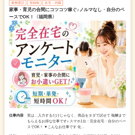
業務委託
登録制
在宅・内職
家事・育児の合間にコツコツ稼ぐ♪ノルマなし・自分のペ
ースでOK！〈福岡県〉
仕事内容
実は…入力するだけじゃなく、商品をタダで試せて 報酬まで
もらえるお得な仕事です♪ スマホ1台・完全在宅・自分のペー
スでOK！ ▼こんなお仕事です 化…