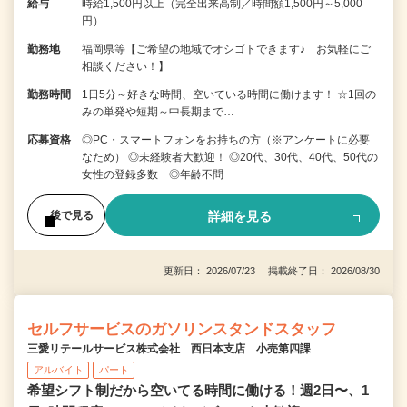
給与
時給1,500円以上（完全出来高制／時間額1,500円～5,000
円）
勤務地
福岡県等【ご希望の地域でオシゴトできます♪ お気軽にご
相談ください！】
勤務時間
1日5分～好きな時間、空いている時間に働けます！ ☆1回の
みの単発や短期～中長期まで…
応募資格
◎PC・スマートフォンをお持ちの方（※アンケートに必要
なため） ◎未経験者大歓迎！ ◎20代、30代、40代、50代の
女性の登録多数 ◎年齢不問
詳細を見る
後で見る
更新日： 2026/07/23 掲載終了日： 2026/08/30
セルフサービスのガソリンスタンドスタッフ
三愛リテールサービス株式会社 西日本支店 小売第四課
アルバイト
パート
希望シフト制だから空いてる時間に働ける！週2日〜、1