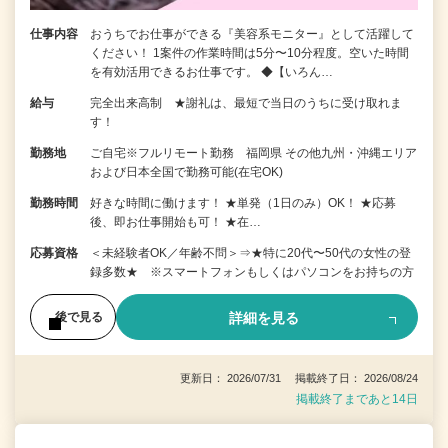
仕事内容
おうちでお仕事ができる『美容系モニター』として活躍して
ください！ 1案件の作業時間は5分〜10分程度。空いた時間
を有効活用できるお仕事です。 ◆【いろん…
給与
完全出来高制 ★謝礼は、最短で当日のうちに受け取れま
す！
勤務地
ご自宅※フルリモート勤務 福岡県 その他九州・沖縄エリア
および日本全国で勤務可能(在宅OK)
勤務時間
好きな時間に働けます！ ★単発（1日のみ）OK！ ★応募
後、即お仕事開始も可！ ★在…
応募資格
＜未経験者OK／年齢不問＞⇒★特に20代〜50代の女性の登
録多数★ ※スマートフォンもしくはパソコンをお持ちの方
詳細を見る
後で見る
更新日： 2026/07/31 掲載終了日： 2026/08/24
掲載終了まであと14日