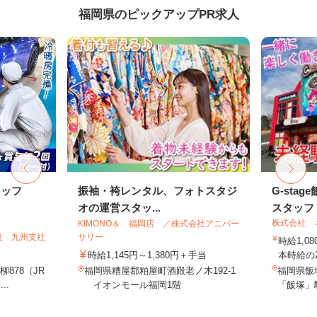
福岡県のピックアップPR求人
タッフ
振袖・袴レンタル、フォトスタジ
G-sta
オの運営スタッ...
スタッフ
株式会社 
KIMONO＆ 福岡店 ／株式会社アニバー
社 九州支社
サリー
時給1,0
時給1,145円～1,380円＋手当
本時給の
878（JR
福岡県糟屋郡粕屋町酒殿老ノ木192-1
福岡県飯塚
..
イオンモール福岡1階
「飯塚」駅