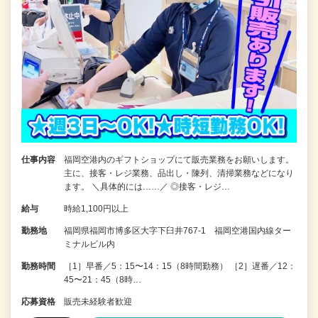
仕事内容
福岡空港内のギフトショップにて販売業務をお願いします。
主に、接客・レジ業務、品出し・陳列、清掃業務などになり
ます。 ＼具体的には……／ ◎接客・レジ…
給与
時給1,100円以上
勤務地
福岡県福岡市博多区大字下臼井767-1 福岡空港国内線ター
ミナルビル内
勤務時間
［1］早番／5：15〜14：15（8時間勤務） ［2］遅番／12：
45〜21：45（8時…
応募資格
販売未経験者歓迎