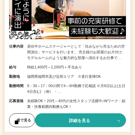
仕事内容
居住中ホームステージャーとして「住みながら売るための空
間演出」サービスを行います。 売主様のお部屋のお片付け、
モデルルームのような魅力的な部屋へ演出するお仕事で…
給与
時給1,400円～2,200円＋手当あり
勤務地
福岡県福岡市及び近郊エリア ※直行直帰OK
勤務時間
9：30～17：00の間で4～6H勤務で応相談 ※月8日以上(土日
4日含む) （例） ・…
応募資格
未経験OK！20代～40代の女性スタッフ活躍中♪Wワーク・副
業・扶養範囲内勤務もOK！
詳細を見る
後で見る