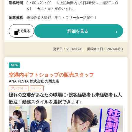
勤務時間
8：00～21：00 ※上記時間内で1日4時間～、週2日～O
K！ ★土・日・祝のいずれ…
応募資格
未経験者大歓迎！学生・フリーター活躍中！
詳細を見る
後で見る
更新日： 2026/03/31 掲載終了日： 2027/03/31
NEW
空港内ギフトショップの販売スタッフ
ANA FESTA 株式会社 九州支店
アルバイト
パート
憧れの空港があなたの職場に♪接客経験者も未経験者も大
歓迎！勤務スタイルを選択できます♪