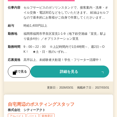
仕事内容
セルフサービスのガソリンスタンドで、接客案内・洗車・オ
イル交換・電話対応などをしていただきます。 給油はセルフ
なので基本的にお客様がご自身で作業してくださいます…
給与
時給1,400円以上
勤務地
福岡県福岡市早良区室見1-1-9（地下鉄空港線「室見」駅よ
り徒歩4分）／オブリステーション室見
勤務時間
9：00～22：00 ※上記時間内で1日4時間～、週2日～O
K！ ★土・日・祝のいずれ…
応募資格
高卒以上、未経験者大歓迎！学生・フリーター活躍中！
詳細を見る
後で見る
更新日： 2026/03/31 掲載終了日： 2027/03/31
自宅周辺のポスティングスタッフ
株式会社 シティーアクト
アルバイト
パート
業務委託