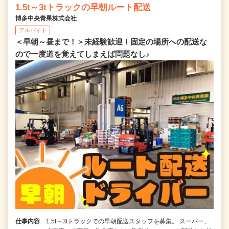
1.5t～3tトラックの早朝ルート配送
博多中央青果株式会社
アルバイト
＜早朝～昼まで！＞未経験歓迎！固定の場所への配送な
ので一度道を覚えてしまえば問題なし♪
仕事内容
1.5t～3tトラックでの早朝配送スタッフを募集。 スーパー、