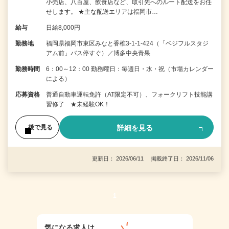
小売店、八百屋、飲食店など、取引先へのルート配送をお任
せします。 ★主な配送エリアは福岡市…
給与
日給8,000円
勤務地
福岡県福岡市東区みなと香椎3-1-1-424（「ベジフルスタジ
アム前」バス停すぐ）／博多中央青果
勤務時間
6：00～12：00 勤務曜日：毎週日・水・祝（市場カレンダー
による）
応募資格
普通自動車運転免許（AT限定不可）、フォークリフト技能講
習修了 ★未経験OK！
詳細を見る
後で見る
更新日： 2026/06/11 掲載終了日： 2026/11/06
1
気になる求人は