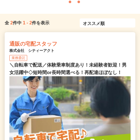
2
1
-
2
全
件中
件を表示
通販の宅配スタッフ
株式会社 シティーアクト
業務委託
＼自転車で配送／体験乗車制度あり！未経験者歓迎！男
女活躍中◇短時間or長時間選べる！再配達ほぼなし！