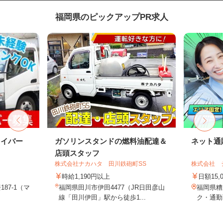
福岡県のピックアップPR求人
ライバー
ガソリンスタンドの燃料油配達＆
ネット通
店頭スタッフ
株式会社ナカハタ 田川鉄砲町SS
株式会社 
時給1,190円以上
日額15,
87-1（マ
福岡県田川市伊田4477（JR日田彦山
福岡県糟
線「田川伊田」駅から徒歩1...
ク・通勤