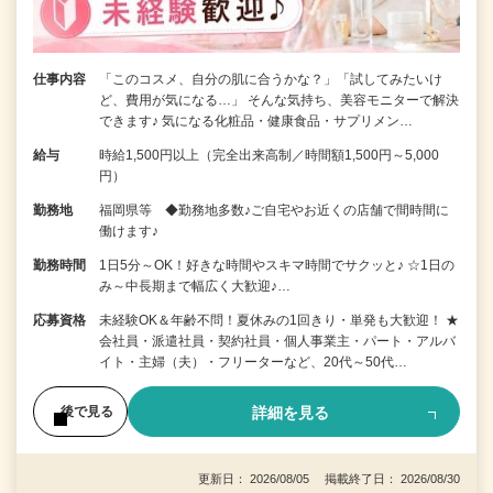
仕事内容
「このコスメ、自分の肌に合うかな？」「試してみたいけ
ど、費用が気になる…」 そんな気持ち、美容モニターで解決
できます♪ 気になる化粧品・健康食品・サプリメン…
給与
時給1,500円以上（完全出来高制／時間額1,500円～5,000
円）
勤務地
福岡県等 ◆勤務地多数♪ご自宅やお近くの店舗で間時間に
働けます♪
勤務時間
1日5分～OK！好きな時間やスキマ時間でサクッと♪ ☆1日の
み～中長期まで幅広く大歓迎♪…
応募資格
未経験OK＆年齢不問！夏休みの1回きり・単発も大歓迎！ ★
会社員・派遣社員・契約社員・個人事業主・パート・アルバ
イト・主婦（夫）・フリーターなど、20代～50代…
詳細を見る
後で見る
更新日： 2026/08/05 掲載終了日： 2026/08/30