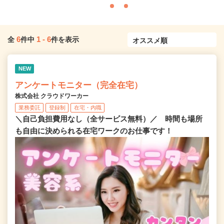
6
1
-
6
全
件中
件を表示
NEW
アンケートモニター（完全在宅）
株式会社 クラウドワーカー
業務委託
登録制
在宅・内職
＼自己負担費用なし（全サービス無料）／ 時間も場所
も自由に決められる在宅ワークのお仕事です！