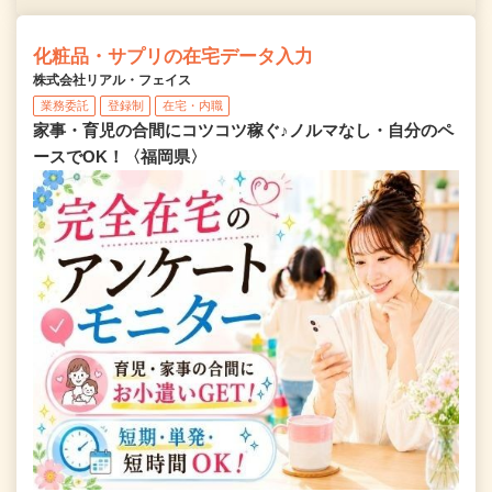
化粧品・サプリの在宅データ入力
株式会社リアル・フェイス
業務委託
登録制
在宅・内職
家事・育児の合間にコツコツ稼ぐ♪ノルマなし・自分のペ
ースでOK！〈福岡県〉