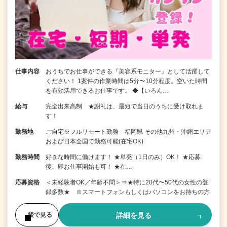
仕事内容
おうちでお仕事ができる『美容系モニター』として活躍して
ください！ 1案件の作業時間は5分〜10分程度。空いた時間
を有効活用できるお仕事です。 ◆【いろん…
給与
完全出来高制 ★謝礼は、最短で当日のうちに受け取れま
す！
勤務地
ご自宅※フルリモート勤務 福岡県 その他九州・沖縄エリア
および日本全国で勤務可能(在宅OK)
勤務時間
好きな時間に働けます！ ★単発（1日のみ）OK！ ★応募
後、即お仕事開始も可！ ★在…
応募資格
＜未経験者OK／年齢不問＞⇒★特に20代〜50代の女性の登
録多数★ ※スマートフォンもしくはパソコンをお持ちの方
詳細を見る
後で見る