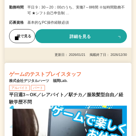
勤務時間
平日 9：30～20：00のうち、実働7～8時間 ※短時間勤務不
可 ★シフト自己申告制 …
応募資格
基本的なPC操作経験必須
詳細を見る
後で見る
更新日： 2026/01/21 掲載終了日： 2026/12/30
ゲームのテストプレイスタッフ
株式会社デジタルハーツ 福岡Lab.
アルバイト
パート
平日週3～OK／レアバイト／駅チカ／服装髪型自由／経
験学歴不問