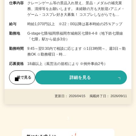
仕事内容
クレーンゲーム等の景品入れ替え、景品・メダルの補充業
務、清掃等をお願いします。 未経験の方も大歓迎♪アニメ・
ゲーム・コスプレ好き大募集！ コスプレしながらでも…
給与
時給1,070円以上 ※22：00以降は基本時給の25％アップ
勤務地
G-stage七隈/福岡県福岡市城南区七隈8-4-8（地下鉄七隈線
「七隈」駅から徒歩3分）
勤務時間
9:45～翌0:30内で相談に応じます ☆1日3時間～、週3日～勤
務OK ☆勤務曜日・時…
応募資格
18歳以上（風営法の規程により ※例外事由2号）
詳細を見る
後で見る
更新日： 2026/04/15 掲載終了日： 2026/09/11
1