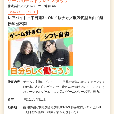
ゲームのテストプレイスタッフ
株式会社デジタルハーツ 博多Lab.
アルバイト
パート
レアバイト／平日週3～OK／駅チカ／服装髪型自由／経
験学歴不問
仕事内容
ゲームを実際にプレイして、不具合が無いかをチェックする
お仕事♪ 発売前のゲームや、皆さんが普段プレイしているあ
のソーシャルゲーム、大人気のゲームシリーズ等、魅力…
給与
時給1,057円以上
勤務地
福岡県福岡市博多区博多駅前1-9-3 博多駅前シティビル4F
（地下鉄空港線「祇園」駅から徒歩3分）