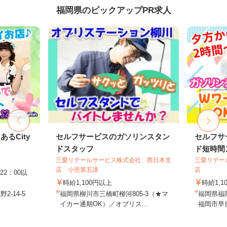
福岡県のピックアップPR求人
るCity
セルフサービスのガソリンスタン
セルフサ
ドスタッフ
ド短時間ス
三愛リテールサービス株式会社 西日本支
三愛リテー
店 小売第五課
店
22：00以
時給1,100円以上
時給1,1
-14-5
福岡県柳川市三橋町柳河805-3（★マ
福岡県福
イカー通期OK）／オブリス...
福岡市早