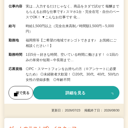
仕事内容
実は…入力するだけじゃなく、商品をタダで試せて 報酬まで
もらえるお得な仕事です♪ スマホ1台・完全在宅・自分のペー
スでOK！ ▼こんなお仕事です 化…
給与
時給1,500円以上（完全出来高制／時間額1,500円～5,000
円）
勤務地
福岡県等【ご希望の地域でオシゴトできます♪ お気軽にご
相談ください！】
勤務時間
1日5分～好きな時間、空いている時間に働けます！ ☆1回の
みの単発や短期～中長期まで…
応募資格
◎PC・スマートフォンをお持ちの方（※アンケートに必要
なため） ◎未経験者大歓迎！ ◎20代、30代、40代、50代の
女性の登録多数 ◎年齢不問
詳細を見る
後で見る
更新日： 2026/07/23 掲載終了日： 2026/08/30