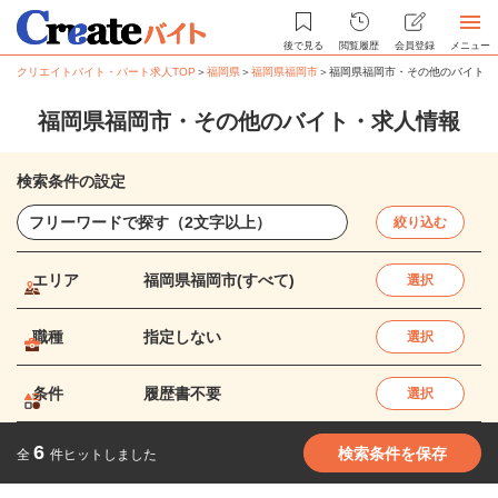
後で見る
閲覧履歴
会員登録
メニュー
クリエイトバイト・パート求人TOP
＞
福岡県
＞
福岡県福岡市
＞
福岡県福岡市・その他のバイト・
福岡県福岡市・その他のバイト・求人情報
検索条件の設定
絞り込む
エリア
福岡県福岡市(すべて)
選択
職種
指定しない
選択
条件
履歴書不要
選択
6
検索条件を保存
全
件ヒットしました