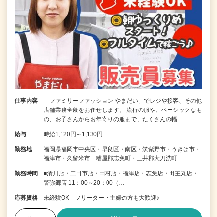
仕事内容
「ファミリーファッション やまだい」でレジや接客、その他
店舗業務全般をお任せします。 流行の服や、ベーシックなも
の、お子さんからお年寄りの服まで、たくさんの幅…
給与
時給1,120円～1,130円
勤務地
福岡県福岡市中央区・早良区・南区・筑紫野市・うきは市・
福津市・久留米市・糟屋郡志免町・三井郡大刀洗町
勤務時間
■清川店・二日市店・田村店・福津店・志免店・田主丸店・
警弥郷店 11：00～20：00（…
応募資格
未経験OK フリーター・主婦の方も大歓迎♪