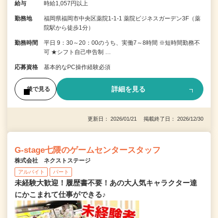
給与
時給1,057円以上
勤務地
福岡県福岡市中央区薬院1-1-1 薬院ビジネスガーデン3F（薬
院駅から徒歩1分）
勤務時間
平日 9：30～20：00のうち、実働7～8時間 ※短時間勤務不
可 ★シフト自己申告制 …
応募資格
基本的なPC操作経験必須
詳細を見る
後で見る
更新日： 2026/01/21 掲載終了日： 2026/12/30
G-stage七隈のゲームセンタースタッフ
株式会社 ネクストステージ
アルバイト
パート
未経験大歓迎！履歴書不要！あの大人気キャラクター達
にかこまれて仕事ができる♪