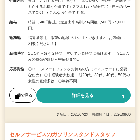
仕事内容
実は…入力するだけじゃなく、商品をタダで試せて 報酬まで
もらえるお得な仕事です♪ スマホ1台・完全在宅・自分のペー
スでOK！ ▼こんなお仕事です 化…
給与
時給1,500円以上（完全出来高制／時間額1,500円～5,000
円）
勤務地
福岡県等【ご希望の地域でオシゴトできます♪ お気軽にご
相談ください！】
勤務時間
1日5分～好きな時間、空いている時間に働けます！ ☆1回の
みの単発や短期～中長期まで…
応募資格
◎PC・スマートフォンをお持ちの方（※アンケートに必要
なため） ◎未経験者大歓迎！ ◎20代、30代、40代、50代の
女性の登録多数 ◎年齢不問
詳細を見る
後で見る
更新日： 2026/07/23 掲載終了日： 2026/08/30
セルフサービスのガソリンスタンドスタッフ