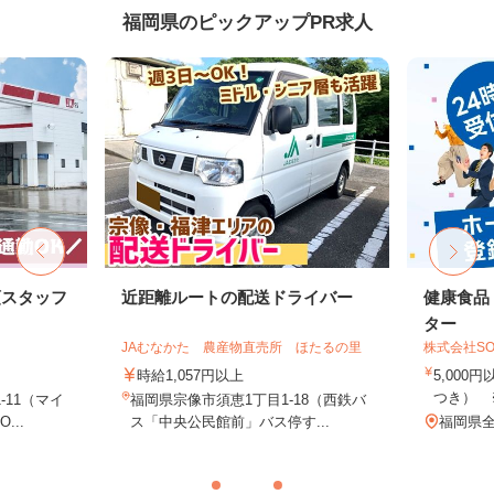
福岡県のピックアップPR求人
頭スタッフ
近距離ルートの配送ドライバー
健康食品
ター
JAむなかた 農産物直売所 ほたるの里
株式会社SO
時給1,057円以上
5,000
つき） 
-11（マイ
福岡県宗像市須恵1丁目1-18（西鉄バ
..
ス「中央公民館前」バス停す...
福岡県