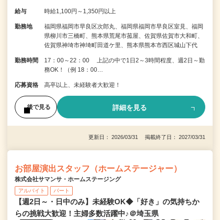
給与
時給1,100円～1,350円以上
勤務地
福岡県福岡市早良区次郎丸、福岡県福岡市早良区室見、福岡
県柳川市三橋町、熊本県荒尾市菰屋、佐賀県佐賀市大和町、
佐賀県神埼市神埼町田道ケ里、熊本県熊本市西区城山下代
勤務時間
17：00～22：00 上記の中で1日2～3時間程度、週2日～勤
務OK！（例 18：00…
応募資格
高卒以上、未経験者大歓迎！
詳細を見る
後で見る
更新日： 2026/03/31 掲載終了日： 2027/03/31
お部屋演出スタッフ（ホームステージャー）
株式会社サマンサ・ホームステージング
アルバイト
パート
【週2日～・日中のみ】未経験OK◆「好き」の気持ちか
らの挑戦大歓迎！主婦多数活躍中♪＠埼玉県