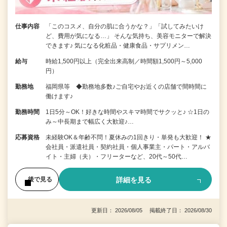
仕事内容
「このコスメ、自分の肌に合うかな？」「試してみたいけ
ど、費用が気になる…」 そんな気持ち、美容モニターで解決
できます♪ 気になる化粧品・健康食品・サプリメン…
給与
時給1,500円以上（完全出来高制／時間額1,500円～5,000
円）
勤務地
福岡県等 ◆勤務地多数♪ご自宅やお近くの店舗で間時間に
働けます♪
勤務時間
1日5分～OK！好きな時間やスキマ時間でサクッと♪ ☆1日の
み～中長期まで幅広く大歓迎♪…
応募資格
未経験OK＆年齢不問！夏休みの1回きり・単発も大歓迎！ ★
会社員・派遣社員・契約社員・個人事業主・パート・アルバ
イト・主婦（夫）・フリーターなど、20代～50代…
詳細を見る
後で見る
更新日： 2026/08/05 掲載終了日： 2026/08/30