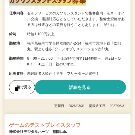
仕事内容
セルフサービスのガソリンスタンドで接客案内・洗車・オイ
ル交換・電話対応などをしていただきます。整備士資格があ
る方は検査などの業務を行うこともあります。 給油は…
給与
時給1,100円以上
勤務地
福岡県福岡市早良区次郎丸4-2-34（福岡市営地下鉄「次郎
丸」駅より徒歩3分）／オブリステーション次郎丸
勤務時間
8：00～21：00 ※上記時間内で1日4時間～、週2日～O
K！ ★土・日・祝のいずれ…
応募資格
未経験者大歓迎！学生・フリーター活躍中！
詳細を見る
後で見る
更新日： 2026/03/31 掲載終了日： 2027/03/31
ゲームのテストプレイスタッフ
株式会社デジタルハーツ 福岡Lab.