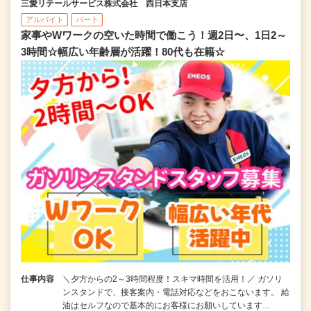
三愛リテールサービス株式会社 西日本支店
アルバイト
パート
家事やWワークの空いた時間で働こう！週2日〜、1日2～
3時間☆幅広い年齢層が活躍！80代も在籍☆
仕事内容
＼夕方からの2～3時間程度！スキマ時間を活用！／ ガソリ
ンスタンドで、接客案内・電話対応などをおこないます。 給
油はセルフなので基本的にお客様にお願いしています…