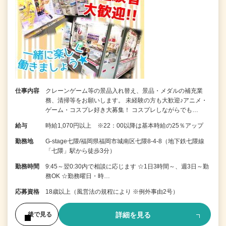
仕事内容
クレーンゲーム等の景品入れ替え、景品・メダルの補充業
務、清掃等をお願いします。 未経験の方も大歓迎♪アニメ・
ゲーム・コスプレ好き大募集！ コスプレしながらでも…
給与
時給1,070円以上 ※22：00以降は基本時給の25％アップ
勤務地
G-stage七隈/福岡県福岡市城南区七隈8-4-8（地下鉄七隈線
「七隈」駅から徒歩3分）
勤務時間
9:45～翌0:30内で相談に応じます ☆1日3時間～、週3日～勤
務OK ☆勤務曜日・時…
応募資格
18歳以上（風営法の規程により ※例外事由2号）
詳細を見る
後で見る