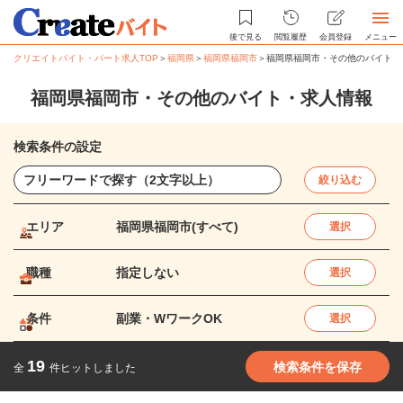
後で見る
閲覧履歴
会員登録
メニュー
クリエイトバイト・パート求人TOP
＞
福岡県
＞
福岡県福岡市
＞
福岡県福岡市・その他のバイト・
福岡県福岡市・その他のバイト・求人情報
検索条件の設定
絞り込む
エリア
福岡県福岡市(すべて)
選択
職種
指定しない
選択
条件
副業・WワークOK
選択
19
検索条件を保存
全
件ヒットしました