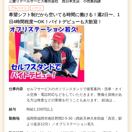
三愛リテールサービス株式会社 西日本支店 小売第四課
アルバイト
パート
希望シフト制だから空いてる時間に働ける！週2日〜、1
日4時間程度〜OK！バイトデビューも大歓迎！
仕事内容
セルフサービスのガソリンスタンドで接客案内・洗車・オイ
ル交換・電話対応などをしていただきます。整備士資格があ
る方は検査などの業務を行うこともあります。 給油は…
給与
時給1,100円以上
勤務地
福岡県福岡市南区野間2-5-30（西鉄天神大牟田線「高宮」駅
より徒歩12分）／オブリステーション若久