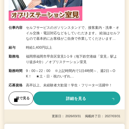
仕事内容
セルフサービスのガソリンスタンドで、接客案内・洗車・オ
イル交換・電話対応などをしていただきます。 給油はセルフ
なので基本的にお客様がご自身で作業してくださいます…
給与
時給1,400円以上
勤務地
福岡県福岡市早良区室見1-1-9（地下鉄空港線「室見」駅よ
り徒歩4分）／オブリステーション室見
勤務時間
9：00～22：00 ※上記時間内で1日4時間～、週2日～O
K！ ★土・日・祝のいずれ…
応募資格
高卒以上、未経験者大歓迎！学生・フリーター活躍中！
詳細を見る
後で見る
更新日： 2026/03/31 掲載終了日： 2027/03/31