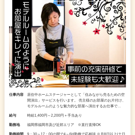
仕事内容
居住中ホームステージャーとして「住みながら売るための空
間演出」サービスを行います。 売主様のお部屋のお片付け、
モデルルームのような魅力的な部屋へ演出するお仕事で…
給与
時給1,400円～2,200円＋手当あり
勤務地
福岡県福岡市及び近郊エリア ※直行直帰OK
勤務時間
9：30～17：00の間で4～6H勤務で応相談 ※月8日以上(土日