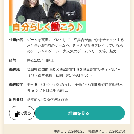
仕事内容
ゲームを実際にプレイして、不具合が無いかをチェックする
お仕事♪ 発売前のゲームや、皆さんが普段プレイしているあ
のソーシャルゲーム、大人気のゲームシリーズ等、魅力…
給与
時給1,057円以上
勤務地
福岡県福岡市博多区博多駅前1-9-3 博多駅前シティビル4F
（地下鉄空港線「祇園」駅から徒歩3分）
勤務時間
平日 9：30～20：00のうち、実働7～8時間 ※短時間勤務不
可 ★シフト自己申告制 …
応募資格
基本的なPC操作経験必須
詳細を見る
後で見る
更新日： 2026/01/21 掲載終了日： 2026/12/30