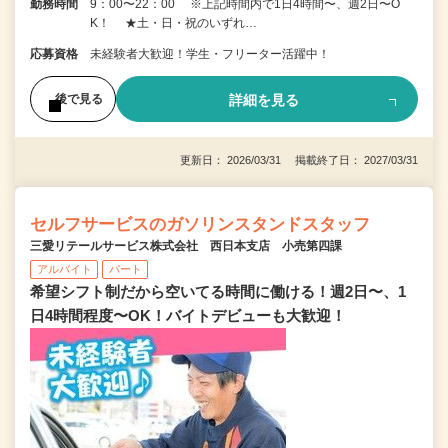
勤務時間
9：00〜22：00 ※上記時間内で1日4時間〜、週2日〜O
K！ ★土・日・祝のいずれ…
応募資格
未経験者大歓迎！学生・フリーター活躍中！
詳細を見る
後で見る
更新日： 2026/03/31 掲載終了日： 2027/03/31
セルフサービスのガソリンスタンドスタッフ
三愛リテールサービス株式会社 西日本支店 小売第四課
アルバイト
パート
希望シフト制だから空いてる時間に働ける！週2日〜、1
日4時間程度〜OK！バイトデビューも大歓迎！