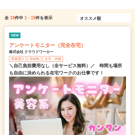
19
1
-
19
全
件中
件を表示
NEW
アンケートモニター（完全在宅）
株式会社 クラウドワーカー
業務委託
登録制
在宅・内職
＼自己負担費用なし（全サービス無料）／ 時間も場所
も自由に決められる在宅ワークのお仕事です！