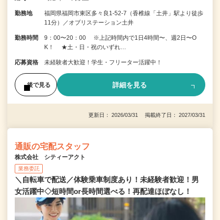
勤務地
福岡県福岡市東区多々良1-52-7（香椎線「土井」駅より徒歩
11分）／オブリステーション土井
勤務時間
9：00〜20：00 ※上記時間内で1日4時間〜、週2日〜O
K！ ★土・日・祝のいずれ…
応募資格
未経験者大歓迎！学生・フリーター活躍中！
詳細を見る
後で見る
更新日： 2026/03/31 掲載終了日： 2027/03/31
通販の宅配スタッフ
株式会社 シティーアクト
業務委託
＼自転車で配送／体験乗車制度あり！未経験者歓迎！男
女活躍中◇短時間or長時間選べる！再配達ほぼなし！