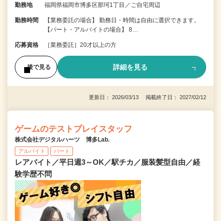
勤務地
福岡県福岡市博多区那珂1丁目／ご自宅周辺
勤務時間
【業務委託の場合】 勤務日・時間は自由に選択できます。
【パート・アルバイトの場合】 8…
応募資格
［業務委託］20才以上の方
詳細を見る
後で見る
更新日： 2026/03/13 掲載終了日： 2027/02/12
ゲームのテストプレイスタッフ
株式会社デジタルハーツ 博多Lab.
アルバイト
パート
レアバイト／平日週3～OK／駅チカ／服装髪型自由／経
験学歴不問