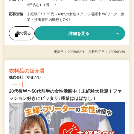
4日含む) （例） ・…
応募資格
未経験OK！20代～40代の女性スタッフ活躍中♪Wワーク・副
業・扶養範囲内勤務もOK！
詳細を見る
後で見る
更新日： 2026/03/04 掲載終了日： 2026/09/30
衣料品の販売員
株式会社 やまだい
パート
20代後半〜50代前半の女性活躍中！未経験大歓迎！ファ
ッション好きにピッタリ♪残業はほぼなし！