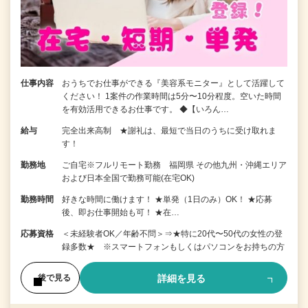
仕事内容
おうちでお仕事ができる『美容系モニター』として活躍して
ください！ 1案件の作業時間は5分〜10分程度。空いた時間
を有効活用できるお仕事です。 ◆【いろん…
給与
完全出来高制 ★謝礼は、最短で当日のうちに受け取れま
す！
勤務地
ご自宅※フルリモート勤務 福岡県 その他九州・沖縄エリア
および日本全国で勤務可能(在宅OK)
勤務時間
好きな時間に働けます！ ★単発（1日のみ）OK！ ★応募
後、即お仕事開始も可！ ★在…
応募資格
＜未経験者OK／年齢不問＞⇒★特に20代〜50代の女性の登
録多数★ ※スマートフォンもしくはパソコンをお持ちの方
詳細を見る
後で見る