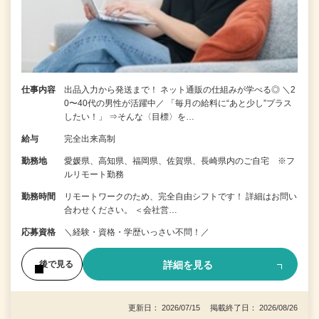
仕事内容
出品入力から発送まで！ ネット通販の仕組みが学べる◎ ＼2
0〜40代の男性が活躍中／ 「毎月の給料に“あと少し”プラス
したい！」 ⇒そんな〈目標〉を…
給与
完全出来高制
勤務地
愛媛県、高知県、福岡県、佐賀県、長崎県内のご自宅 ※フ
ルリモート勤務
勤務時間
リモートワークのため、完全自由シフトです！ 詳細はお問い
合わせください。 ＜会社営…
応募資格
＼経験・資格・学歴いっさい不問！／
詳細を見る
後で見る
更新日： 2026/07/15 掲載終了日： 2026/08/26