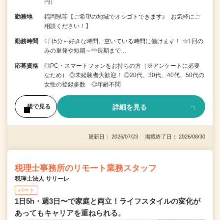
円）
勤務地
福岡県等【ご希望の地域でオシゴトできます♪ お気軽にご
相談ください！】
勤務時間
1日5分～好きな時間、空いている時間に働けます！ ☆1回の
みの単発や短期～中長期まで…
応募資格
◎PC・スマートフォンをお持ちの方（※アンケートに必要
なため） ◎未経験者大歓迎！ ◎20代、30代、40代、50代の
女性の登録多数 ◎年齢不問
詳細を見る
後で見る
更新日： 2026/07/23 掲載終了日： 2026/08/30
税理士事務所のリモート業務スタッフ
税理士法人 サリーレ
パート
1日5h・週3日〜で家庭と両立！ライフスタイルの変化が
あってもキャリアを重ねられる。