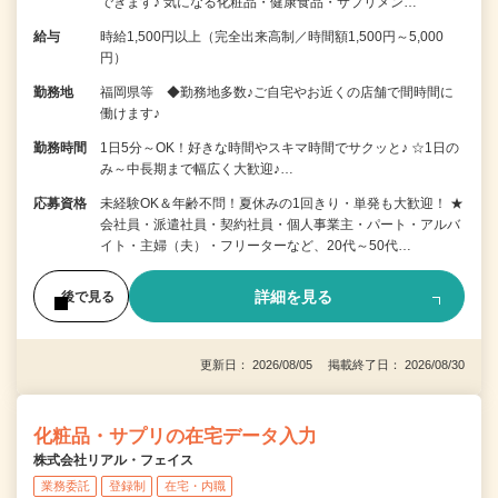
できます♪ 気になる化粧品・健康食品・サプリメン…
給与
時給1,500円以上（完全出来高制／時間額1,500円～5,000
円）
勤務地
福岡県等 ◆勤務地多数♪ご自宅やお近くの店舗で間時間に
働けます♪
勤務時間
1日5分～OK！好きな時間やスキマ時間でサクッと♪ ☆1日の
み～中長期まで幅広く大歓迎♪…
応募資格
未経験OK＆年齢不問！夏休みの1回きり・単発も大歓迎！ ★
会社員・派遣社員・契約社員・個人事業主・パート・アルバ
イト・主婦（夫）・フリーターなど、20代～50代…
詳細を見る
後で見る
更新日： 2026/08/05 掲載終了日： 2026/08/30
化粧品・サプリの在宅データ入力
株式会社リアル・フェイス
業務委託
登録制
在宅・内職