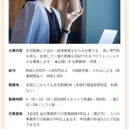
仕事内容
在宅勤務にて会計・経理業務を行うお仕事です。 高い専門性
を持ち、自律して一連の業務を完結できるプロフェッショナ
ルを募集します。 ★お願いする業務例 ・決算…
給与
時給1,400円～1,800円以上 ※経験年数・スキルによる（研
修期間あり：時給1,300…
勤務地
全国どこからでも在宅勤務OK（全国47都道府県対応、転勤
なし）
勤務時間
9：00～18：00（原則9時スタートで実働5～8時間） ・週3
日～OK／シフト制 ・…
応募資格
【必須】会計事務所での実務経験5年以上（累計可）、1つの
事務所での経験が3年以上ある方、申告書の作成を1人で完結
できる方