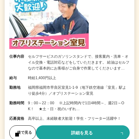
仕事内容
セルフサービスのガソリンスタンドで、接客案内・洗車・オ
イル交換・電話対応などをしていただきます。 給油はセルフ
なので基本的にお客様がご自身で作業してくださいます…
給与
時給1,400円以上
勤務地
福岡県福岡市早良区室見1-1-9（地下鉄空港線「室見」駅よ
り徒歩4分）／オブリステーション室見
勤務時間
9：00～22：00 ※上記時間内で1日4時間～、週2日～O
K！ ★土・日・祝のいずれ…
応募資格
高卒以上、未経験者大歓迎！学生・フリーター活躍中！
詳細を見る
後で見る