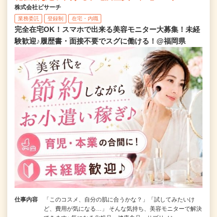
株式会社ビサーチ
業務委託
登録制
在宅・内職
完全在宅OK！スマホで出来る美容モニター大募集！未経
験歓迎♪履歴書・面接不要でスグに働ける！@福岡県
仕事内容
「このコスメ、自分の肌に合うかな？」「試してみたいけ
ど、費用が気になる…」 そんな気持ち、美容モニターで解決