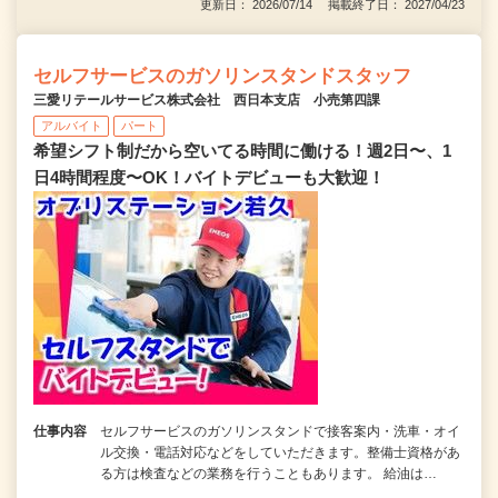
更新日： 2026/07/14 掲載終了日： 2027/04/23
セルフサービスのガソリンスタンドスタッフ
三愛リテールサービス株式会社 西日本支店 小売第四課
アルバイト
パート
希望シフト制だから空いてる時間に働ける！週2日〜、1
日4時間程度〜OK！バイトデビューも大歓迎！
仕事内容
セルフサービスのガソリンスタンドで接客案内・洗車・オイ
ル交換・電話対応などをしていただきます。整備士資格があ
る方は検査などの業務を行うこともあります。 給油は…