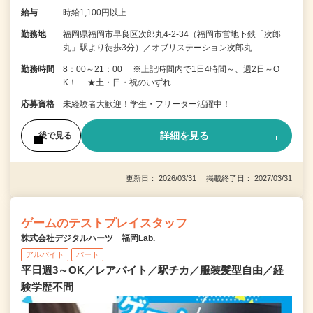
給与
時給1,100円以上
勤務地
福岡県福岡市早良区次郎丸4-2-34（福岡市営地下鉄「次郎
丸」駅より徒歩3分）／オブリステーション次郎丸
勤務時間
8：00～21：00 ※上記時間内で1日4時間～、週2日～O
K！ ★土・日・祝のいずれ…
応募資格
未経験者大歓迎！学生・フリーター活躍中！
詳細を見る
後で見る
更新日： 2026/03/31 掲載終了日： 2027/03/31
ゲームのテストプレイスタッフ
株式会社デジタルハーツ 福岡Lab.
アルバイト
パート
平日週3～OK／レアバイト／駅チカ／服装髪型自由／経
験学歴不問