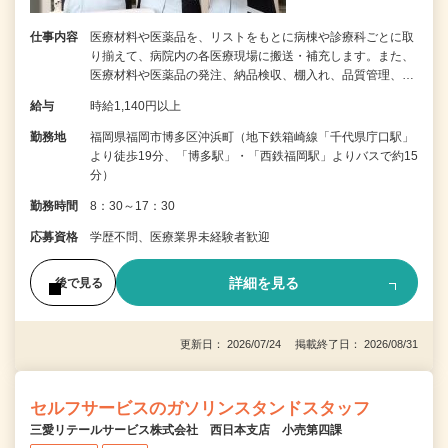
仕事内容
医療材料や医薬品を、リストをもとに病棟や診療科ごとに取
り揃えて、病院内の各医療現場に搬送・補充します。また、
医療材料や医薬品の発注、納品検収、棚入れ、品質管理、…
給与
時給1,140円以上
勤務地
福岡県福岡市博多区沖浜町（地下鉄箱崎線「千代県庁口駅」
より徒歩19分、「博多駅」・「西鉄福岡駅」よりバスで約15
分）
勤務時間
8：30～17：30
応募資格
学歴不問、医療業界未経験者歓迎
詳細を見る
後で見る
更新日： 2026/07/24 掲載終了日： 2026/08/31
セルフサービスのガソリンスタンドスタッフ
三愛リテールサービス株式会社 西日本支店 小売第四課