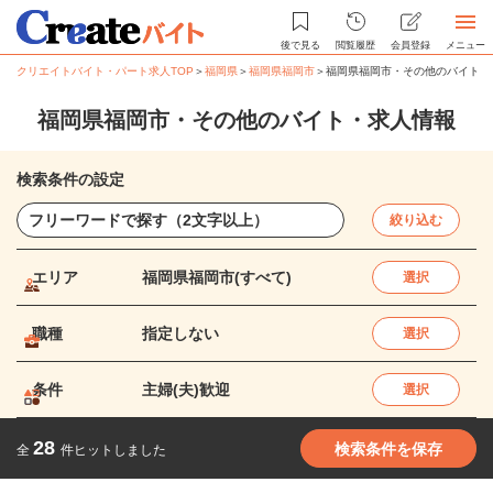
後で見る
閲覧履歴
会員登録
メニュー
クリエイトバイト・パート求人TOP
＞
福岡県
＞
福岡県福岡市
＞
福岡県福岡市・その他のバイト・
福岡県福岡市・その他のバイト・求人情報
検索条件の設定
絞り込む
エリア
福岡県福岡市(すべて)
選択
職種
指定しない
選択
条件
主婦(夫)歓迎
選択
28
検索条件を保存
全
件ヒットしました