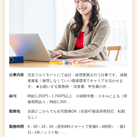
仕事内容
完全フルリモートにて会計・経理業務を行う仕事です。 経験
者募集！無理しなくていい職場環境でキャリアを活かせま
す。 ★お願いする業務例 ・決算書、申告書の作…
給与
時給1,350円～1,700円以上 ※経験年数・スキルによる（研
修期間あり：時給1,300…
勤務地
全国どこからでも在宅勤務OK（全国47都道府県対応、転勤
なし）
勤務時間
9：00～18：00（原則9時スタートで実働5～8時間） ・週3
日～OK／シフト制 ・…