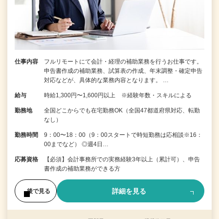
仕事内容
フルリモートにて会計・経理の補助業務を行うお仕事です。
申告書作成の補助業務、試算表の作成、年末調整・確定申告
対応などが、具体的な業務内容となります。 …
給与
時給1,300円〜1,600円以上 ※経験年数・スキルによる
勤務地
全国どこからでも在宅勤務OK（全国47都道府県対応、転勤
なし）
勤務時間
9：00〜18：00（9：00スタートで時短勤務は応相談※16：
00までなど） ◎週4日…
応募資格
【必須】会計事務所での実務経験3年以上（累計可）、申告
書作成の補助業務ができる方
詳細を見る
後で見る