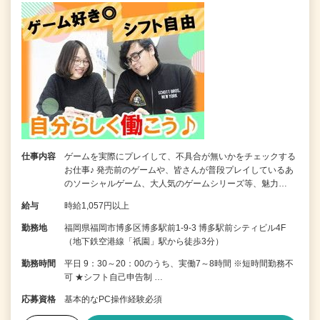
仕事内容
ゲームを実際にプレイして、不具合が無いかをチェックする
お仕事♪ 発売前のゲームや、皆さんが普段プレイしているあ
のソーシャルゲーム、大人気のゲームシリーズ等、魅力…
給与
時給1,057円以上
勤務地
福岡県福岡市博多区博多駅前1-9-3 博多駅前シティビル4F
（地下鉄空港線「祇園」駅から徒歩3分）
勤務時間
平日 9：30～20：00のうち、実働7～8時間 ※短時間勤務不
可 ★シフト自己申告制 …
応募資格
基本的なPC操作経験必須