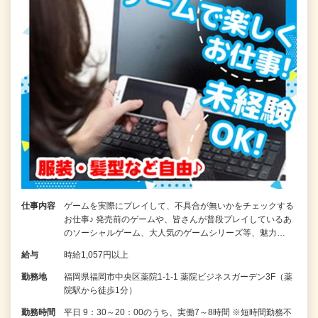
仕事内容
ゲームを実際にプレイして、不具合が無いかをチェックする
お仕事♪ 発売前のゲームや、皆さんが普段プレイしているあ
のソーシャルゲーム、大人気のゲームシリーズ等、魅力…
給与
時給1,057円以上
勤務地
福岡県福岡市中央区薬院1-1-1 薬院ビジネスガーデン3F（薬
院駅から徒歩1分）
勤務時間
平日 9：30～20：00のうち、実働7～8時間 ※短時間勤務不