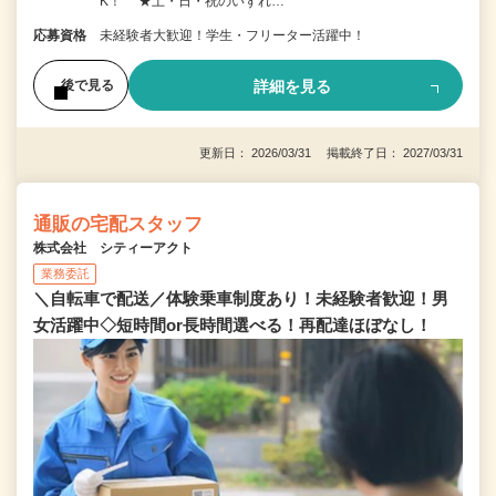
K！ ★土・日・祝のいずれ…
応募資格
未経験者大歓迎！学生・フリーター活躍中！
詳細を見る
後で見る
更新日： 2026/03/31 掲載終了日： 2027/03/31
通販の宅配スタッフ
株式会社 シティーアクト
業務委託
＼自転車で配送／体験乗車制度あり！未経験者歓迎！男
女活躍中◇短時間or長時間選べる！再配達ほぼなし！