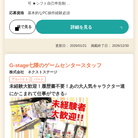
可 ★シフト自己申告制 …
応募資格
基本的なPC操作経験必須
詳細を見る
後で見る
更新日： 2026/01/21 掲載終了日： 2026/12/30
G-stage七隈のゲームセンタースタッフ
株式会社 ネクストステージ
アルバイト
パート
未経験大歓迎！履歴書不要！あの大人気キャラクター達
にかこまれて仕事ができる♪