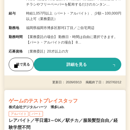
チラシやフリーペーパーを配布するだけのカンタン…
給与
時給1,057円以上（パート・アルバイト）、少額～100,000円
以上可（業務委託）
勤務地
福岡県福岡市博多区那珂1丁目／ご自宅周辺
勤務時間
【業務委託の場合】 勤務日・時間は自由に選択できます。
【パート・アルバイトの場合】 8…
応募資格
［業務委託］20才以上の方
詳細を見る
後で見る
更新日： 2026/03/13 掲載終了日： 2027/02/12
ゲームのテストプレイスタッフ
株式会社デジタルハーツ 博多Lab.
アルバイト
パート
レアバイト／平日週3～OK／駅チカ／服装髪型自由／経
験学歴不問