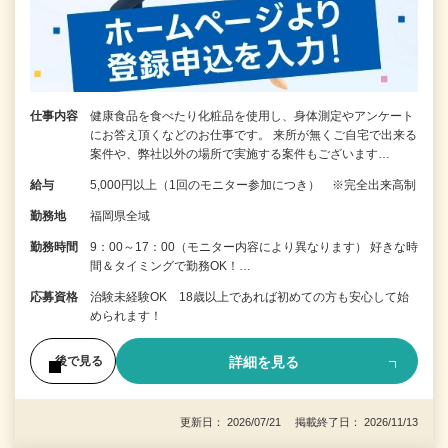
仕事内容
健康食品を食べたり化粧品を使用し、身体測定やアンケート
にお答え頂くなどのお仕事です。 来所が無くご自宅で出来る
案件や、弊社以外の場所で実施する案件もございます…
給与
5,000円以上（1回のモニター参加につき） ※完全出来高制
勤務地
福岡県全域
勤務時間
9：00～17：00（モニター内容により異なります） 好きな時
間＆タイミングで勤務OK！…
応募資格
治験未経験OK 18歳以上であれば初めての方も安心して始
められます！
詳細を見る
後で見る
更新日： 2026/07/21 掲載終了日： 2026/11/13