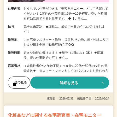
仕事内容
おうちでお仕事ができる『美容系モニター』として活躍して
ください！ 1案件の作業時間は5分〜10分程度。空いた時間
を有効活用できるお仕事です。 ◆【いろん…
給与
完全出来高制 ★謝礼は、最短で当日のうちに受け取れま
す！
勤務地
ご自宅※フルリモート勤務 福岡県 その他九州・沖縄エリア
および日本全国で勤務可能(在宅OK)
勤務時間
好きな時間に働けます！ ★単発（1日のみ）OK！ ★応募
後、即お仕事開始も可！ ★在…
応募資格
＜未経験者OK／年齢不問＞⇒★特に20代〜50代の女性の登
録多数★ ※スマートフォンもしくはパソコンをお持ちの方
詳細を見る
後で見る
更新日： 2026/07/31 掲載終了日： 2026/08/24
化粧品などに関する在宅調査員・在宅モニター