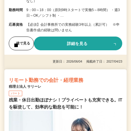
なし）
勤務時間
9：00～18：00（原則9時スタートで実働5～8時間） ・週3
日～OK／シフト制 ・…
応募資格
【必須】会計事務所での実務経験3年以上（累計可） ※申
告書作成の経験は問いません
詳細を見る
後で見る
更新日： 2026/06/04 掲載終了日： 2027/04/23
リモート勤務での会計・経理業務
税理士法人 サリーレ
パート
残業・休日出勤ほぼナシ！プライベートも充実できる。IT
を駆使して、効率的な勤怠を可能に！