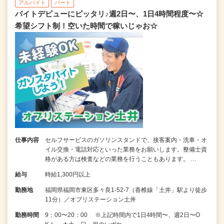
アルバイト
パート
バイトデビューにピッタリ♪週2日〜、1日4時間程度〜☆
希望シフト制！空いた時間で稼いじゃお☆
仕事内容
セルフサービスのガソリンスタンドで、接客案内・洗車・オ
イル交換・電話対応といった業務をお願いします。整備士資
格がある方は検査などの業務を行うこともあります。 …
給与
時給1,300円以上
勤務地
福岡県福岡市東区多々良1-52-7（香椎線「土井」駅より徒歩
11分）／オブリステーション土井
勤務時間
9：00〜20：00 ※上記時間内で1日4時間〜、週2日〜O