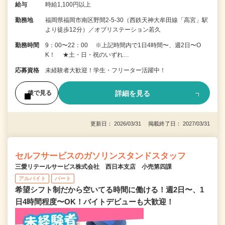
給与
時給1,100円以上
勤務地
福岡県福岡市南区野間2-5-30（西鉄天神大牟田線「高宮」駅
より徒歩12分）／オブリステーション若久
勤務時間
9：00〜22：00 ※上記時間内で1日4時間〜、週2日〜O
K！ ★土・日・祝のいずれ…
応募資格
未経験者大歓迎！学生・フリーター活躍中！
詳細を見る
後で見る
更新日： 2026/03/31 掲載終了日： 2027/03/31
セルフサービスのガソリンスタンドスタッフ
三愛リテールサービス株式会社 西日本支店 小売第四課
アルバイト
パート
希望シフト制だから空いてる時間に働ける！週2日〜、1
日4時間程度〜OK！バイトデビューも大歓迎！