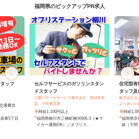
福岡県のピックアップPR求人
スタッフ
セルフサービスのガソリンスタン
住宅型有
ドスタッフ
タッフ及び
三愛リテールサービス株式会社 西日本支
株式会社る
店 小売第五課
よりあいの
円（交通費含
時給1,100円以上
時給1,0
原東5丁目
福岡県柳川市三橋町柳河805-3（★マ
福岡県宗像
イカー通期OK）／オブリス...
線（下関・