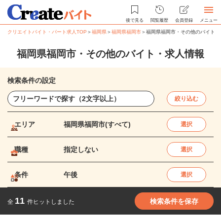
後で見る
閲覧履歴
会員登録
メニュー
クリエイトバイト・パート求人TOP
＞
福岡県
＞
福岡県福岡市
＞
福岡県福岡市・その他のバイト・
福岡県福岡市・その他のバイト・求人情報
検索条件の設定
絞り込む
エリア
福岡県福岡市(すべて)
選択
職種
指定しない
選択
条件
午後
選択
11
検索条件を保存
全
件ヒットしました