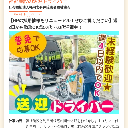
福祉施設の送迎ドライバー
社会福祉法人福岡市身体障害者福祉協会
アルバイト
パート
【HPの採用情報をリニューアル！ぜひご覧ください】週
2日から勤務OK◎50代・60代活躍中！
仕事内容
福祉施設と利用者様宅の間の送迎をお任せします（リフト付
き車両）。 リフトへの乗降介助は同乗の介護スタッフが担当