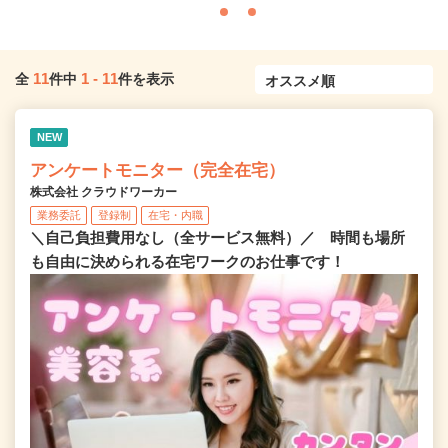
11
1
-
11
全
件中
件を表示
NEW
アンケートモニター（完全在宅）
株式会社 クラウドワーカー
業務委託
登録制
在宅・内職
＼自己負担費用なし（全サービス無料）／ 時間も場所
も自由に決められる在宅ワークのお仕事です！