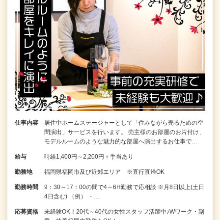
仕事内容
居住中ホームステージャーとして「住みながら売るための空
間演出」サービスを行います。 売主様のお部屋のお片付け、
モデルルームのような魅力的な部屋へ演出するお仕事で…
給与
時給1,400円～2,200円＋手当あり
勤務地
福岡県福岡市及び近郊エリア ※直行直帰OK
勤務時間
9：30～17：00の間で4～6H勤務で応相談 ※月8日以上(土日
4日含む) （例） ・…
応募資格
未経験OK！20代～40代の女性スタッフ活躍中♪Wワーク・副