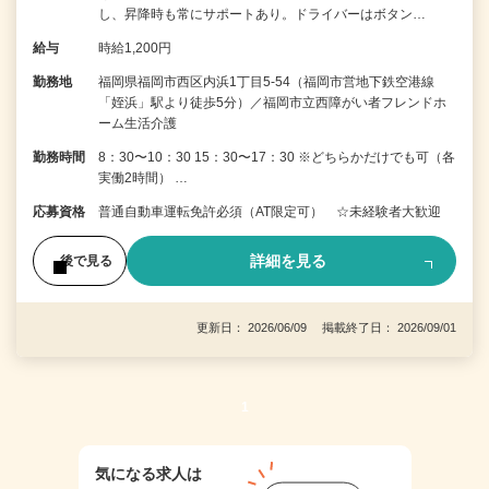
し、昇降時も常にサポートあり。ドライバーはボタン…
給与
時給1,200円
勤務地
福岡県福岡市西区内浜1丁目5-54（福岡市営地下鉄空港線
「姪浜」駅より徒歩5分）／福岡市立西障がい者フレンドホ
ーム生活介護
勤務時間
8：30〜10：30 15：30〜17：30 ※どちらかだけでも可（各
実働2時間） …
応募資格
普通自動車運転免許必須（AT限定可） ☆未経験者大歓迎
詳細を見る
後で見る
更新日： 2026/06/09 掲載終了日： 2026/09/01
1
気になる求人は