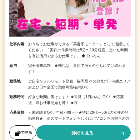
仕事内容
おうちでお仕事ができる『美容系モニター』として活躍して
ください！ 1案件の作業時間は5分〜10分程度。空いた時間
を有効活用できるお仕事です。 ◆【いろん…
給与
完全出来高制 ★謝礼は、最短で当日のうちに受け取れま
す！
勤務地
ご自宅※フルリモート勤務 福岡県 その他九州・沖縄エリア
および日本全国で勤務可能(在宅OK)
勤務時間
好きな時間に働けます！ ★単発（1日のみ）OK！ ★応募
後、即お仕事開始も可！ ★在…
応募資格
＜未経験者OK／年齢不問＞⇒★特に20代〜50代の女性の登
録多数★ ※スマートフォンもしくはパソコンをお持ちの方
詳細を見る
後で見る