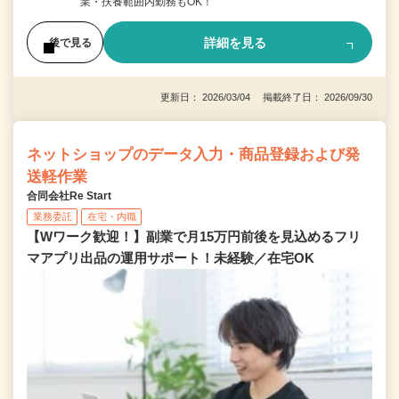
業・扶養範囲内勤務もOK！
詳細を見る
後で見る
更新日： 2026/03/04 掲載終了日： 2026/09/30
ネットショップのデータ入力・商品登録および発
送軽作業
合同会社Re Start
業務委託
在宅・内職
【Wワーク歓迎！】副業で月15万円前後を見込めるフリ
マアプリ出品の運用サポート！未経験／在宅OK