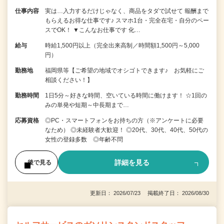
仕事内容
実は…入力するだけじゃなく、商品をタダで試せて 報酬まで
もらえるお得な仕事です♪ スマホ1台・完全在宅・自分のペー
スでOK！ ▼こんなお仕事です 化…
給与
時給1,500円以上（完全出来高制／時間額1,500円～5,000
円）
勤務地
福岡県等【ご希望の地域でオシゴトできます♪ お気軽にご
相談ください！】
勤務時間
1日5分～好きな時間、空いている時間に働けます！ ☆1回の
みの単発や短期～中長期まで…
応募資格
◎PC・スマートフォンをお持ちの方（※アンケートに必要
なため） ◎未経験者大歓迎！ ◎20代、30代、40代、50代の
女性の登録多数 ◎年齢不問
詳細を見る
後で見る
更新日： 2026/07/23 掲載終了日： 2026/08/30