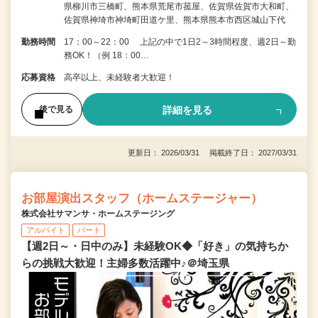
県柳川市三橋町、熊本県荒尾市菰屋、佐賀県佐賀市大和町、
佐賀県神埼市神埼町田道ケ里、熊本県熊本市西区城山下代
勤務時間
17：00～22：00 上記の中で1日2～3時間程度、週2日～勤
務OK！（例 18：00…
応募資格
高卒以上、未経験者大歓迎！
詳細を見る
後で見る
更新日： 2026/03/31 掲載終了日： 2027/03/31
お部屋演出スタッフ（ホームステージャー）
株式会社サマンサ・ホームステージング
アルバイト
パート
【週2日～・日中のみ】未経験OK◆「好き」の気持ちか
らの挑戦大歓迎！主婦多数活躍中♪＠埼玉県