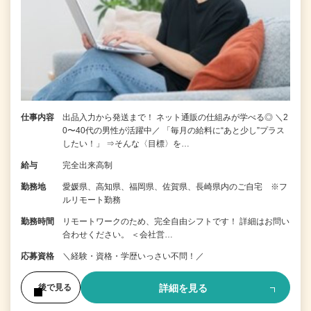
仕事内容
出品入力から発送まで！ ネット通販の仕組みが学べる◎ ＼2
0〜40代の男性が活躍中／ 「毎月の給料に“あと少し”プラス
したい！」 ⇒そんな〈目標〉を…
給与
完全出来高制
勤務地
愛媛県、高知県、福岡県、佐賀県、長崎県内のご自宅 ※フ
ルリモート勤務
勤務時間
リモートワークのため、完全自由シフトです！ 詳細はお問い
合わせください。 ＜会社営…
応募資格
＼経験・資格・学歴いっさい不問！／
詳細を見る
後で見る