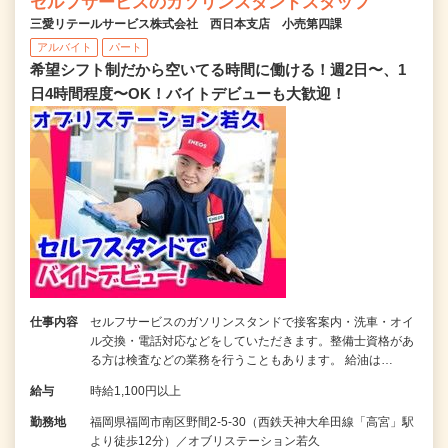
セルフサービスのガソリンスタンドスタッフ
三愛リテールサービス株式会社 西日本支店 小売第四課
アルバイト
パート
希望シフト制だから空いてる時間に働ける！週2日〜、1
日4時間程度〜OK！バイトデビューも大歓迎！
仕事内容
セルフサービスのガソリンスタンドで接客案内・洗車・オイ
ル交換・電話対応などをしていただきます。整備士資格があ
る方は検査などの業務を行うこともあります。 給油は…
給与
時給1,100円以上
勤務地
福岡県福岡市南区野間2-5-30（西鉄天神大牟田線「高宮」駅
より徒歩12分）／オブリステーション若久