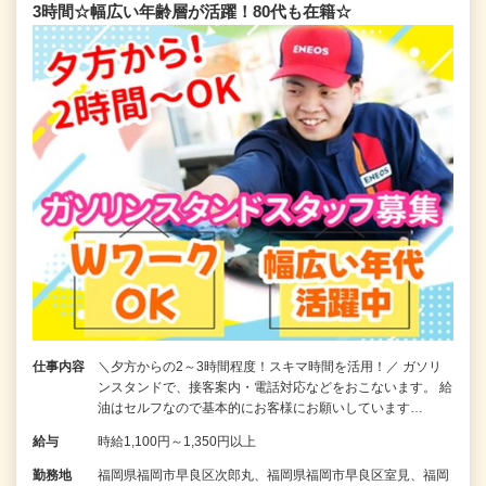
3時間☆幅広い年齢層が活躍！80代も在籍☆
仕事内容
＼夕方からの2～3時間程度！スキマ時間を活用！／ ガソリ
ンスタンドで、接客案内・電話対応などをおこないます。 給
油はセルフなので基本的にお客様にお願いしています…
給与
時給1,100円～1,350円以上
勤務地
福岡県福岡市早良区次郎丸、福岡県福岡市早良区室見、福岡