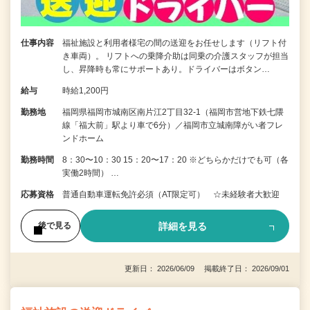
仕事内容
福祉施設と利用者様宅の間の送迎をお任せします（リフト付
き車両）。 リフトへの乗降介助は同乗の介護スタッフが担当
し、昇降時も常にサポートあり。ドライバーはボタン…
給与
時給1,200円
勤務地
福岡県福岡市城南区南片江2丁目32-1（福岡市営地下鉄七隈
線「福大前」駅より車で6分）／福岡市立城南障がい者フレ
ンドホーム
勤務時間
8：30〜10：30 15：20〜17：20 ※どちらかだけでも可（各
実働2時間） …
応募資格
普通自動車運転免許必須（AT限定可） ☆未経験者大歓迎
詳細を見る
後で見る
更新日： 2026/06/09 掲載終了日： 2026/09/01