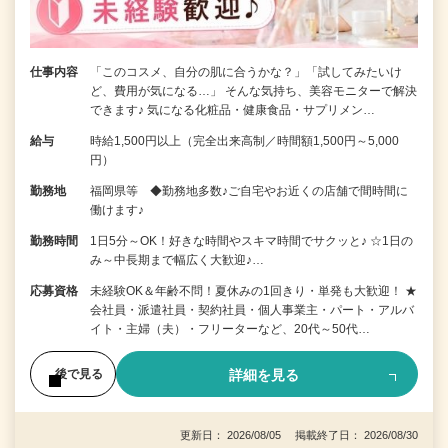
仕事内容
「このコスメ、自分の肌に合うかな？」「試してみたいけ
ど、費用が気になる…」 そんな気持ち、美容モニターで解決
できます♪ 気になる化粧品・健康食品・サプリメン…
給与
時給1,500円以上（完全出来高制／時間額1,500円～5,000
円）
勤務地
福岡県等 ◆勤務地多数♪ご自宅やお近くの店舗で間時間に
働けます♪
勤務時間
1日5分～OK！好きな時間やスキマ時間でサクッと♪ ☆1日の
み～中長期まで幅広く大歓迎♪…
応募資格
未経験OK＆年齢不問！夏休みの1回きり・単発も大歓迎！ ★
会社員・派遣社員・契約社員・個人事業主・パート・アルバ
イト・主婦（夫）・フリーターなど、20代～50代…
詳細を見る
後で見る
更新日： 2026/08/05 掲載終了日： 2026/08/30