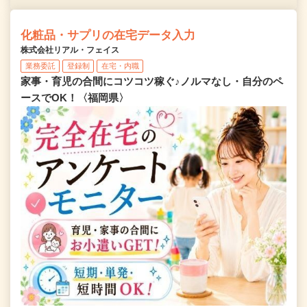
化粧品・サプリの在宅データ入力
株式会社リアル・フェイス
業務委託
登録制
在宅・内職
家事・育児の合間にコツコツ稼ぐ♪ノルマなし・自分のペ
ースでOK！〈福岡県〉