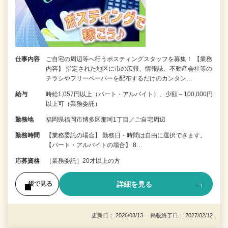
仕事内容
ご自宅の周辺等へ行うポスティングスタッフを募集！ 【業務
内容】 指定された地区に市の広報、情報誌、不動産会社等の
チラシやフリーペーパーを配布するだけのカンタン…
給与
時給1,057円以上（パート・アルバイト）、少額～100,000円
以上可（業務委託）
勤務地
福岡県福岡市博多区那珂1丁目／ご自宅周辺
勤務時間
【業務委託の場合】 勤務日・時間は自由に選択できます。
【パート・アルバイトの場合】 8…
応募資格
［業務委託］20才以上の方
詳細を見る
後で見る
更新日： 2026/03/13 掲載終了日： 2027/02/12