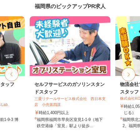
福岡県のピックアップPR求人
スタッフ
セルフサービスのガソリンスタン
物流会社
ドスタッフ
スタッフ
株式会社KO
三愛リテールサービス株式会社 西日本支
ab.
店 小売第四課
時給1,
時給1,400円以上
じる）
-9-3 博
福岡県福岡市早良区室見1-1-9（地下
福岡県北九
.
鉄空港線「室見」駅より徒歩...
2、福岡県