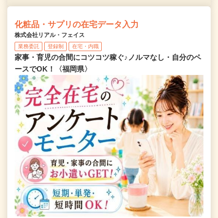
化粧品・サプリの在宅データ入力
株式会社リアル・フェイス
業務委託
登録制
在宅・内職
家事・育児の合間にコツコツ稼ぐ♪ノルマなし・自分のペ
ースでOK！〈福岡県〉