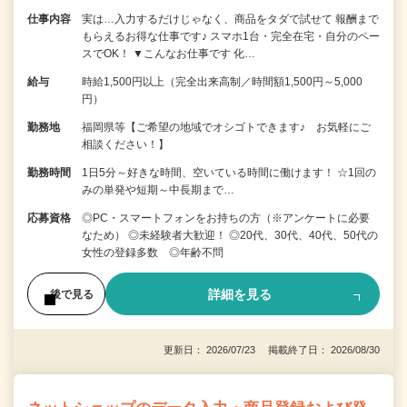
仕事内容
実は…入力するだけじゃなく、商品をタダで試せて 報酬まで
もらえるお得な仕事です♪ スマホ1台・完全在宅・自分のペー
スでOK！ ▼こんなお仕事です 化…
給与
時給1,500円以上（完全出来高制／時間額1,500円～5,000
円）
勤務地
福岡県等【ご希望の地域でオシゴトできます♪ お気軽にご
相談ください！】
勤務時間
1日5分～好きな時間、空いている時間に働けます！ ☆1回の
みの単発や短期～中長期まで…
応募資格
◎PC・スマートフォンをお持ちの方（※アンケートに必要
なため） ◎未経験者大歓迎！ ◎20代、30代、40代、50代の
女性の登録多数 ◎年齢不問
詳細を見る
後で見る
更新日： 2026/07/23 掲載終了日： 2026/08/30