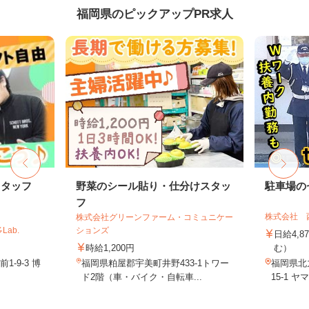
福岡県のピックアップPR求人
スタッフ
野菜のシール貼り・仕分けスタッ
駐車場の
フ
株式会社 
株式会社グリーンファーム・コミュニケー
ab.
ションズ
日給4,8
時給1,200円
む）
-9-3 博
福岡県粕屋郡宇美町井野433-1トワー
福岡県北
.
ド2階（車・バイク・自転車...
15-1 ヤ