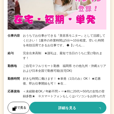
仕事内容
おうちでお仕事ができる『美容系モニター』として活躍して
ください！ 1案件の作業時間は5分〜10分程度。空いた時間
を有効活用できるお仕事です。 ◆【いろん…
給与
完全出来高制 ★謝礼は、最短で当日のうちに受け取れま
す！
勤務地
ご自宅※フルリモート勤務 福岡県 その他九州・沖縄エリア
および日本全国で勤務可能(在宅OK)
勤務時間
好きな時間に働けます！ ★単発（1日のみ）OK！ ★応募
後、即お仕事開始も可！ ★在…
応募資格
＜未経験者OK／年齢不問＞⇒★特に20代〜50代の女性の登
録多数★ ※スマートフォンもしくはパソコンをお持ちの方
詳細を見る
後で見る