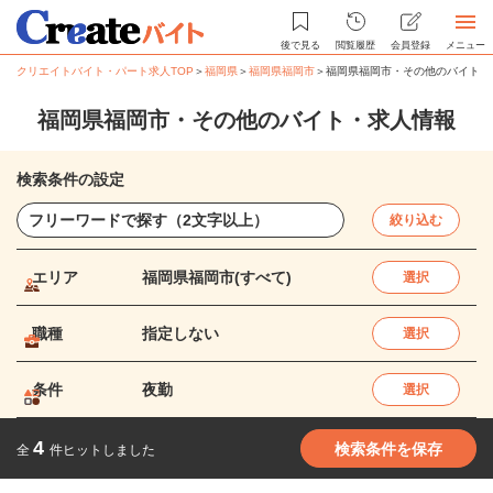
後で見る
閲覧履歴
会員登録
メニュー
クリエイトバイト・パート求人TOP
＞
福岡県
＞
福岡県福岡市
＞
福岡県福岡市・その他のバイト・
福岡県福岡市・その他のバイト・求人情報
検索条件の設定
絞り込む
エリア
福岡県福岡市(すべて)
選択
職種
指定しない
選択
条件
夜勤
選択
4
検索条件を保存
全
件ヒットしました