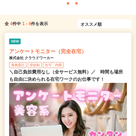
4
1
-
4
全
件中
件を表示
NEW
アンケートモニター（完全在宅）
株式会社 クラウドワーカー
業務委託
登録制
在宅・内職
＼自己負担費用なし（全サービス無料）／ 時間も場所
も自由に決められる在宅ワークのお仕事です！