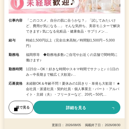
仕事内容
「このコスメ、自分の肌に合うかな？」「試してみたいけ
ど、費用が気になる…」 そんな気持ち、美容モニターで解決
できます♪ 気になる化粧品・健康食品・サプリメン…
給与
時給1,500円以上（完全出来高制／時間額1,500円～5,000
円）
勤務地
福岡県等 ◆勤務地多数♪ご自宅やお近くの店舗で間時間に
働けます♪
勤務時間
1日5分～OK！好きな時間やスキマ時間でサクッと♪ ☆1日の
み～中長期まで幅広く大歓迎♪…
応募資格
未経験OK＆年齢不問！夏休みの1回きり・単発も大歓迎！ ★
会社員・派遣社員・契約社員・個人事業主・パート・アルバ
イト・主婦（夫）・フリーターなど、20代～50代…
詳細を見る
後で見る
更新日： 2026/08/05 掲載終了日： 2026/08/30