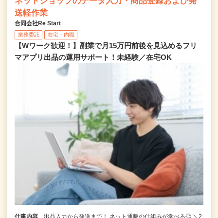
ネットショップのデータ入力・商品登録および発
送軽作業
合同会社Re Start
業務委託
在宅・内職
【Wワーク歓迎！】副業で月15万円前後を見込めるフリ
マアプリ出品の運用サポート！未経験／在宅OK
仕事内容
出品入力から発送まで！ ネット通販の仕組みが学べる◎ ＼2