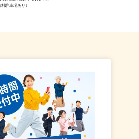
糟屋郡久山町猪野小柳878（車
福岡県糟屋郡粕屋町酒殿老ノ木192-1
K/無料駐車場あり）
イオンモール福岡1階