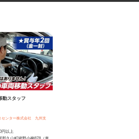
の移動スタッフ
振袖・袴レンタル、フォトスタ
ジオの運営スタッ...
ビスセンター株式会社 九州支
KIMONO＆ 福岡店 ／株式会社アニバ
ーサリー
,380円以上
時給1,145円～1,380円＋手当