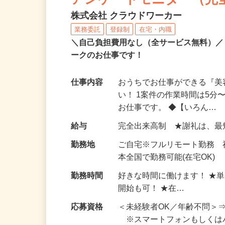
アンケートモニター（完
株式会社 クラウドワーカー
業務委託
登録制
在宅・内職
＼自己負担費用なし（全サービス無料）
ークのお仕事です！
仕事内容
おうちでお仕事ができる『
い！ 1案件の作業時間は5
お仕事です。 ◆【いろん…
給与
完全出来高制 ★謝礼は、
勤務地
ご自宅※フルリモート勤務 
本全国で勤務可能(在宅OK)
勤務時間
好きな時間に働けます！ ★
開始も可！ ★在…