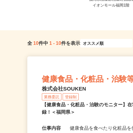
福岡県糟屋郡久山町猪野小柳878（車
福岡県糟屋郡粕屋町酒殿老
通勤OK/無料駐車場あり）
イオンモール福岡1階
全
10
件中
1
-
10
件を表示
健康食品・化粧品・治験
株式会社SOUKEN
業務委託
登録制
【健康食品・化粧品・治験のモニター】
録！＜福岡県＞