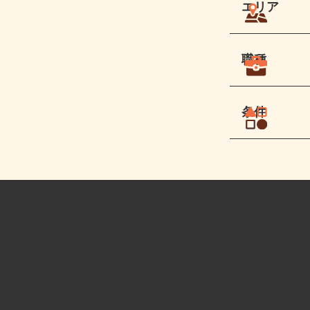
エリア
職種
条件