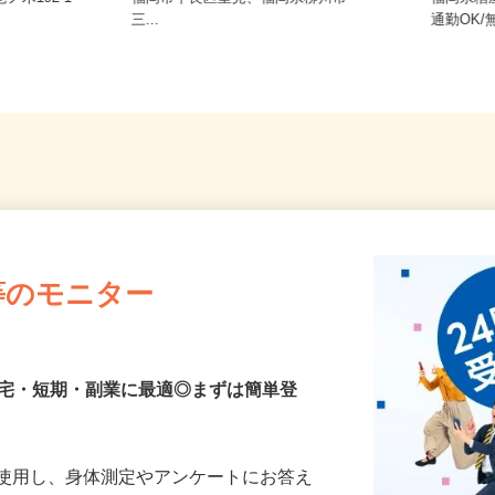
ノ木192-1
福岡市早良区室見、福岡県柳川市
福岡県
三...
通勤O
等のモニター
在宅・短期・副業に最適◎まずは簡単登