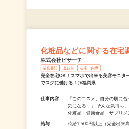
応募資格
＜未経験者OK／年齢不問＞
※スマートフォンもしくは
化粧品などに関する在宅
株式会社ビサーチ
業務委託
登録制
在宅・内職
完全在宅OK！スマホで出来る美容モニタ
でスグに働ける！@福岡県
仕事内容
「このコスメ、自分の肌に
気になる…」 そんな気持ち
化粧品・健康食品・サプリ