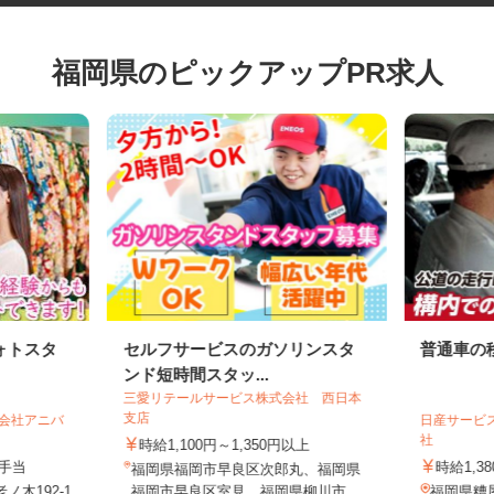
福岡県のピックアップPR求人
ォトスタ
セルフサービスのガソリンスタ
普通車
ンド短時間スタッ...
三愛リテールサービス株式会社 西日本
支店
株式会社アニバ
日産サー
社
時給1,100円～1,350円以上
円＋手当
時給1
福岡県福岡市早良区次郎丸、福岡県