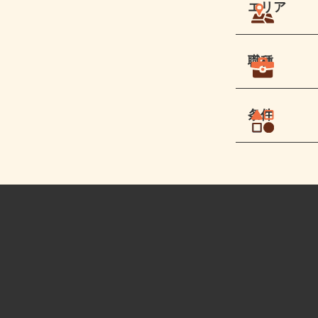
エリア
職種
条件