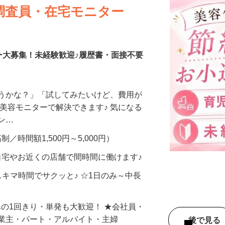
調査員・在宅モニター
ー大募集！未経験歓迎♪履歴書・面接不要
合うかな？」「試してみたいけど、費用が
、美容モニターで解決できます♪ 気になる
メン…
制／時間額1,500円～5,000円）
自宅やお近くの店舗で間時間に働けます♪
スキマ時間でサクッと♪ ☆1日のみ～中長