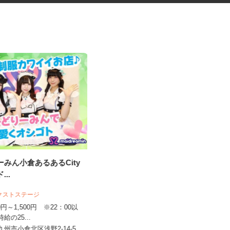
りーみん小倉あるあるCity
セルフサービスのガソリンスタ
ド...
ンド短時間スタッ...
三愛リテールサービス株式会社 西日本
ネクストステージ
支店
070円～1,500円 ※22：00以
時給1,100円～1,350円以上
時給の25...
福岡県福岡市早良区次郎丸、福岡県