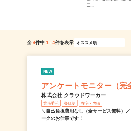
福岡県北九州市小倉北区浅野2-14-5
福岡市早良区室見、福岡
あるあるcity1F（J...
三...
全
4
件中
1
-
4
件を表示
NEW
アンケートモニター（完
株式会社 クラウドワーカー
業務委託
登録制
在宅・内職
＼自己負担費用なし（全サービス無料）
ークのお仕事です！