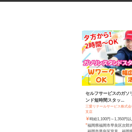
めいどりーみん小倉あるあるCity
セルフサービスのガソ
店のメイド...
ンド短時間スタッ...
三愛リテールサービス株式
株式会社ネクストステージ
支店
時給1,070円～1,500円 ※22：00以
時給1,100円～1,350円
降は基本時給の25...
福岡県福岡市早良区次郎