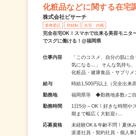
化粧品などに関する在宅
株式会社ビサーチ
業務委託
登録制
在宅・内職
完全在宅OK！スマホで出来る美容モニタ
でスグに働ける！@福岡県
仕事内容
「このコスメ、自分の肌に
気になる…」 そんな気持ち
化粧品・健康食品・サプリ
給与
時給1,500円以上（完全出来高
勤務地
福岡県等 ◆勤務地多数♪ご
勤務時間
1日5分～OK！好きな時間や
期まで幅広く大歓迎♪…