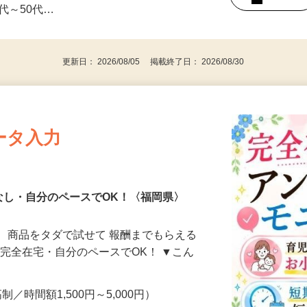
みの1回きり・単発も大歓迎！ ★会社員・
事業主・パート・アルバイト・主婦
後で見
代～50代…
更新日： 2026/08/05 掲載終了日： 2026/08/30
ータ入力
なし・自分のペースでOK！〈福岡県〉
、商品をタダで試せて 報酬までもらえる
・完全在宅・自分のペースでOK！ ▼こん