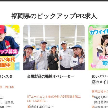
福岡県のピックアップPR求人
リンスタ
金属製品の機械オペレーター
めいど
店のメイ
会社 西日本
株式会社
UTエージェント株式会社 AGT西日本第二
以上
時給1,
CU《JWOF1C...
降は基本
丸、福岡県