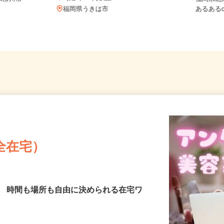
時給1,400円以上
県柳川市
福岡県北
福岡県うきは市
あるあるc
全在宅）
／ 時間も場所も自由に決められる在宅ワ