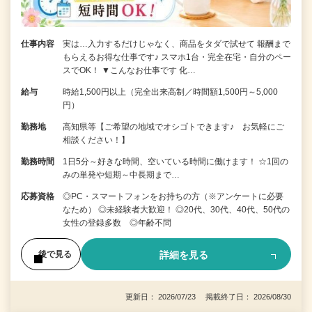
仕事内容
実は…入力するだけじゃなく、商品をタダで試せて 報酬まで
もらえるお得な仕事です♪ スマホ1台・完全在宅・自分のペー
スでOK！ ▼こんなお仕事です 化…
給与
時給1,500円以上（完全出来高制／時間額1,500円～5,000
円）
勤務地
高知県等【ご希望の地域でオシゴトできます♪ お気軽にご
相談ください！】
勤務時間
1日5分～好きな時間、空いている時間に働けます！ ☆1回の
みの単発や短期～中長期まで…
応募資格
◎PC・スマートフォンをお持ちの方（※アンケートに必要
なため） ◎未経験者大歓迎！ ◎20代、30代、40代、50代の
女性の登録多数 ◎年齢不問
詳細を見る
後で見る
更新日： 2026/07/23 掲載終了日： 2026/08/30