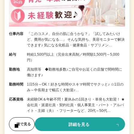
仕事内容
「このコスメ、自分の肌に合うかな？」「試してみたいけ
ど、費用が気になる…」 そんな気持ち、美容モニターで解決
できます♪ 気になる化粧品・健康食品・サプリメン…
給与
時給1,500円以上（完全出来高制／時間額1,500円～5,000
円）
勤務地
高知県等 ◆勤務地多数♪ご自宅やお近くの店舗で間時間に
働けます♪
勤務時間
1日5分～OK！好きな時間やスキマ時間でサクッと♪ ☆1日の
み～中長期まで幅広く大歓迎♪…
応募資格
未経験OK＆年齢不問！夏休みの1回きり・単発も大歓迎！ ★
会社員・派遣社員・契約社員・個人事業主・パート・アルバ
イト・主婦（夫）・フリーターなど、20代～50代…
詳細を見る
後で見る