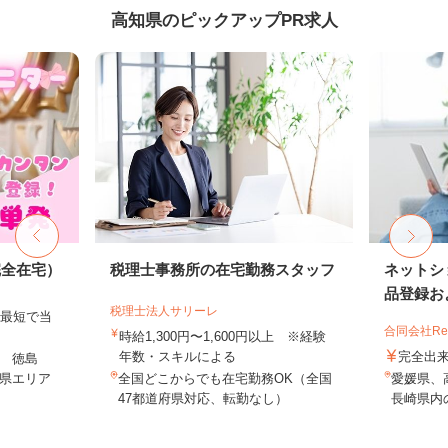
高知県のピックアップPR求人
完全在宅）
税理士事務所の在宅勤務スタッフ
ネットシ
品登録およ
税理士法人サリーレ
、最短で当
合同会社Re S
！
時給1,300円〜1,600円以上 ※経験
年数・スキルによる
完全出
 徳島
県エリア
全国どこからでも在宅勤務OK（全国
愛媛県、
47都道府県対応、転勤なし）
長崎県内