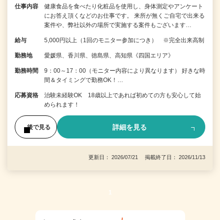
仕事内容
健康食品を食べたり化粧品を使用し、身体測定やアンケート
にお答え頂くなどのお仕事です。 来所が無くご自宅で出来る
案件や、弊社以外の場所で実施する案件もございます…
給与
5,000円以上（1回のモニター参加につき） ※完全出来高制
勤務地
愛媛県、香川県、徳島県、高知県《四国エリア》
勤務時間
9：00～17：00（モニター内容により異なります） 好きな時
間＆タイミングで勤務OK！…
応募資格
治験未経験OK 18歳以上であれば初めての方も安心して始
められます！
詳細を見る
後で見る
更新日： 2026/07/21 掲載終了日： 2026/11/13
1