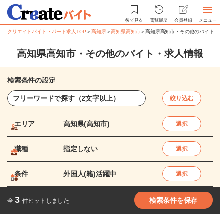
後で見る
閲覧履歴
会員登録
メニュー
クリエイトバイト・パート求人TOP
＞
高知県
＞
高知県高知市
＞
高知県高知市・その他のバイト・
高知県高知市・その他のバイト・求人情報
検索条件の設定
絞り込む
エリア
高知県(高知市)
選択
職種
指定しない
選択
条件
外国人(籍)活躍中
選択
3
検索条件を保存
全
件ヒットしました