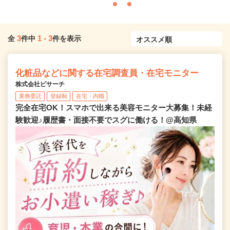
3
1
-
3
全
件中
件を表示
化粧品などに関する在宅調査員・在宅モニター
株式会社ビサーチ
業務委託
登録制
在宅・内職
完全在宅OK！スマホで出来る美容モニター大募集！未経
験歓迎♪履歴書・面接不要でスグに働ける！@高知県