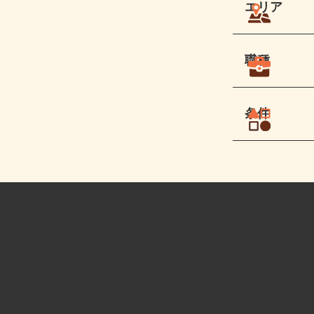
エリア
職種
条件