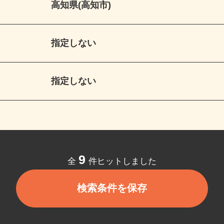
高知県(高知市)
指定しない
指定しない
9
全
件ヒットしました
検索条件を保存