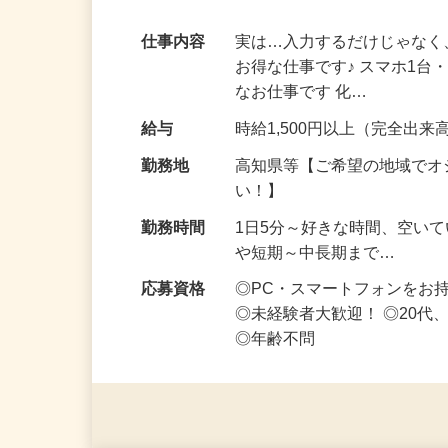
家事・育児の合間にコツコツ稼ぐ♪ノルマ
仕事内容
実は…入力するだけじゃなく
お得な仕事です♪ スマホ1台
なお仕事です 化…
給与
時給1,500円以上（完全出来高
勤務地
高知県等【ご希望の地域でオ
い！】
勤務時間
1日5分～好きな時間、空い
や短期～中長期まで…
応募資格
◎PC・スマートフォンをお
◎未経験者大歓迎！ ◎20代
◎年齢不問