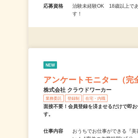
勤務時間
9：00～17：00（モニタ
ミングで勤務OK！…
応募資格
治験未経験OK 18歳以上
す！
NEW
アンケートモニター（完
株式会社 クラウドワーカー
業務委託
登録制
在宅・内職
面接不要！会員登録を済ませるだけで即お
す。