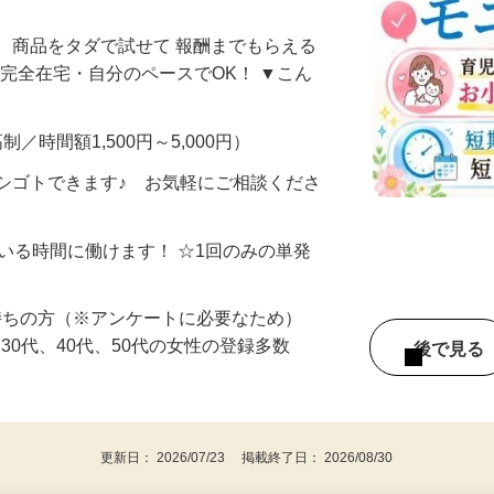
なし・自分のペースでOK！〈高知県〉
、商品をタダで試せて 報酬までもらえる
・完全在宅・自分のペースでOK！ ▼こん
制／時間額1,500円～5,000円）
シゴトできます♪ お気軽にご相談くださ
ている時間に働けます！ ☆1回のみの単発
持ちの方（※アンケートに必要なため）
、30代、40代、50代の女性の登録多数
後で見