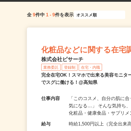
全
9
件中
1
-
9
件を表示
化粧品などに関する在宅
株式会社ビサーチ
業務委託
登録制
在宅・内職
完全在宅OK！スマホで出来る美容モニタ
でスグに働ける！@高知県
仕事内容
「このコスメ、自分の肌に
気になる…」 そんな気持ち
化粧品・健康食品・サプリ
給与
時給1,500円以上（完全出来高