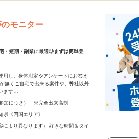
更新日： 2026/07/23 掲載終了日： 2026/08/30
等のモニター
在宅・短期・副業に最適◎まずは簡単登
を使用し、身体測定やアンケートにお答え
所が無くご自宅で出来る案件や、弊社以外
ざいます…
ター参加につき） ※完全出来高制
高知県《四国エリア》