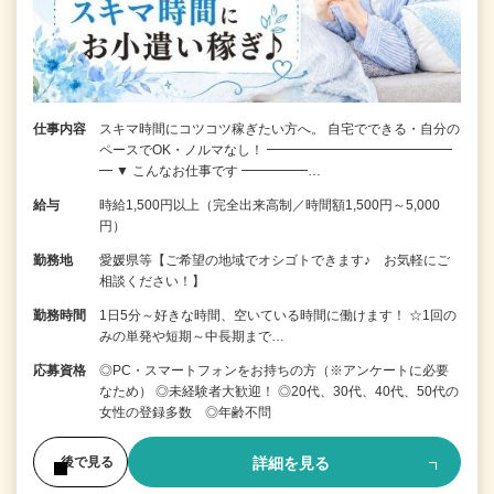
仕事内容
スキマ時間にコツコツ稼ぎたい方へ。 自宅でできる・自分の
ペースでOK・ノルマなし！ ━━━━━━━━━━━━━━
━ ▼ こんなお仕事です ━━━━━…
給与
時給1,500円以上（完全出来高制／時間額1,500円～5,000
円）
勤務地
愛媛県等【ご希望の地域でオシゴトできます♪ お気軽にご
相談ください！】
勤務時間
1日5分～好きな時間、空いている時間に働けます！ ☆1回の
みの単発や短期～中長期まで…
応募資格
◎PC・スマートフォンをお持ちの方（※アンケートに必要
なため） ◎未経験者大歓迎！ ◎20代、30代、40代、50代の
女性の登録多数 ◎年齢不問
詳細を見る
後で見る