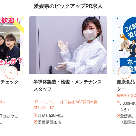
愛媛県のピックアップPR求人
のチェック
半導体製造・検査・メンテナンス
健康食品
スタッフ
ター
株式会社SO
ab.
UTエージェント株式会社 AGT西日本第一
5,000
CU《Jdoi1C...
つき） 
時給1,530円以上
TTコムウェ
愛媛県、
..
愛媛県西条市
《四国エ