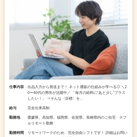
仕事内容
出品入力から発送まで！ ネット通販の仕組みが学べる◎ ＼2
0〜40代の男性が活躍中／ 「毎月の給料に“あと少し”プラス
したい！」 ⇒そんな〈目標〉を…
給与
完全出来高制
勤務地
愛媛県、高知県、福岡県、佐賀県、長崎県内のご自宅 ※フ
ルリモート勤務
勤務時間
リモートワークのため、完全自由シフトです！ 詳細はお問い