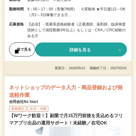
勤務時間
9：00～17：00（実働7時間） ※変動有 ★平日週1日～OK
（月2～3日稼働できる方…
応募資格
【必須】・医療系資格経験者（正看護師、薬剤師、臨床検査
技師として病院勤務3年以上）もしくは・CRA／CRC経験の
ある方
詳細を見る
後で見る
更新日： 2026/05/12 掲載終了日： 2027/03/31
ネットショップのデータ入力・商品登録および発
送軽作業
合同会社Re Start
業務委託
在宅・内職
【Wワーク歓迎！】副業で月15万円前後を見込めるフリ
マアプリ出品の運用サポート！未経験／在宅OK