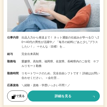
仕事内容
出品入力から発送まで！ ネット通販の仕組みが学べる◎ ＼2
0〜40代の男性が活躍中／ 「毎月の給料に“あと少し”プラス
したい！」 ⇒そんな〈目標〉を…
給与
完全出来高制
勤務地
愛媛県、高知県、福岡県、佐賀県、長崎県内のご自宅 ※フ
ルリモート勤務
勤務時間
リモートワークのため、完全自由シフトです！ 詳細はお問い
合わせください。 ＜会社営…
応募資格
＼経験・資格・学歴いっさい不問！／
詳細を見る
後で見る