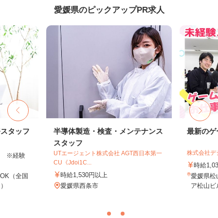
愛媛県のピックアップPR求人
務スタッフ
半導体製造・検査・メンテナンス
最新のゲ
スタッフ
株式会社デジ
UTエージェント株式会社 AGT西日本第一
以上 ※経験
CU《Jdoi1C...
時給1,0
時給1,530円以上
OK（全国
愛媛県松山
し）
愛媛県西条市
ア松山ビ