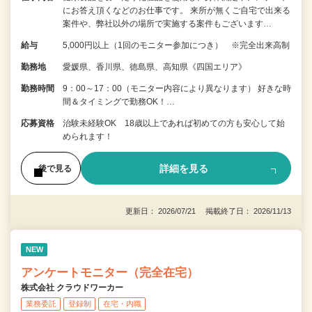
にお答え頂くなどのお仕事です。 来所が無くご自宅で出来る
案件や、弊社以外の場所で実施する案件もございます…
給与
5,000円以上（1回のモニター参加につき） ※完全出来高制
勤務地
愛媛県、香川県、徳島県、高知県《四国エリア》
勤務時間
9：00～17：00（モニター内容により異なります） 好きな時
間＆タイミングで勤務OK！…
応募資格
治験未経験OK 18歳以上であれば初めての方も安心して始
められます！
詳細を見る
後で見る
更新日： 2026/07/21 掲載終了日： 2026/11/13
NEW
アンケートモニター（完全在宅）
株式会社 クラウドワーカー
業務委託
登録制
在宅・内職