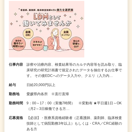
仕事内容
診察や治療内容、検査結果等のカルテ内容等を読み取り、臨
床研究の研究計画書で規定されたデータを抽出するお仕事で
す。 その後EDCへのデータ入力や、クエリ（入力内…
給与
日給20,000円以上
勤務地
愛媛県内各所 ※直行直帰
勤務時間
9：00～17：00（実働7時間） ※変動有 ★平日週1日～OK
（月2～3日稼働できる方…
応募資格
【必須】・医療系資格経験者（正看護師、薬剤師、臨床検査
技師として病院勤務3年以上）もしくは・CRA／CRC経験の
ある方