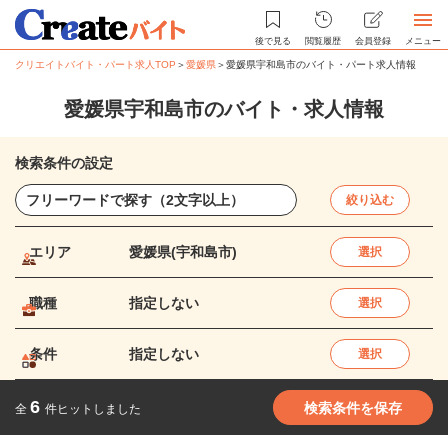
後で見る
閲覧履歴
会員登録
メニュー
クリエイトバイト・パート求人TOP
＞
愛媛県
＞
愛媛県宇和島市のバイト・パート求人情報
愛媛県宇和島市のバイト・求人情報
検索条件の設定
絞り込む
エリア
愛媛県(宇和島市)
選択
職種
指定しない
選択
条件
指定しない
選択
6
検索条件を保存
全
件ヒットしました