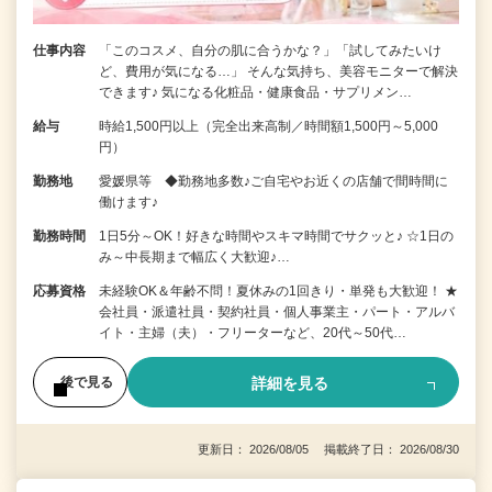
仕事内容
「このコスメ、自分の肌に合うかな？」「試してみたいけ
ど、費用が気になる…」 そんな気持ち、美容モニターで解決
できます♪ 気になる化粧品・健康食品・サプリメン…
給与
時給1,500円以上（完全出来高制／時間額1,500円～5,000
円）
勤務地
愛媛県等 ◆勤務地多数♪ご自宅やお近くの店舗で間時間に
働けます♪
勤務時間
1日5分～OK！好きな時間やスキマ時間でサクッと♪ ☆1日の
み～中長期まで幅広く大歓迎♪…
応募資格
未経験OK＆年齢不問！夏休みの1回きり・単発も大歓迎！ ★
会社員・派遣社員・契約社員・個人事業主・パート・アルバ
イト・主婦（夫）・フリーターなど、20代～50代…
詳細を見る
後で見る
更新日： 2026/08/05 掲載終了日： 2026/08/30