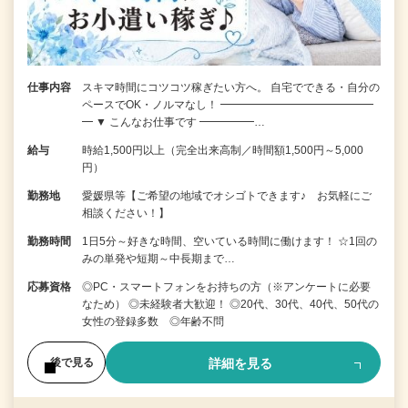
仕事内容
スキマ時間にコツコツ稼ぎたい方へ。 自宅でできる・自分の
ペースでOK・ノルマなし！ ━━━━━━━━━━━━━━
━ ▼ こんなお仕事です ━━━━━…
給与
時給1,500円以上（完全出来高制／時間額1,500円～5,000
円）
勤務地
愛媛県等【ご希望の地域でオシゴトできます♪ お気軽にご
相談ください！】
勤務時間
1日5分～好きな時間、空いている時間に働けます！ ☆1回の
みの単発や短期～中長期まで…
応募資格
◎PC・スマートフォンをお持ちの方（※アンケートに必要
なため） ◎未経験者大歓迎！ ◎20代、30代、40代、50代の
女性の登録多数 ◎年齢不問
詳細を見る
後で見る