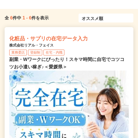
6
1
-
6
全
件中
件を表示
化粧品・サプリの在宅データ入力
株式会社リアル・フェイス
業務委託
登録制
在宅・内職
副業・Wワークにぴったり！スキマ時間に自宅でコツコ
ツお小遣い稼ぎ♪＜愛媛県＞