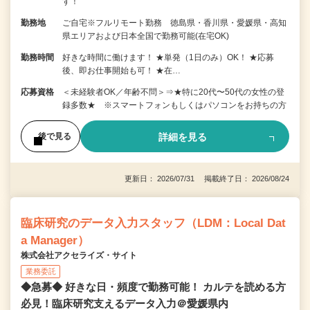
す！
勤務地
ご自宅※フルリモート勤務 徳島県・香川県・愛媛県・高知
県エリアおよび日本全国で勤務可能(在宅OK)
勤務時間
好きな時間に働けます！ ★単発（1日のみ）OK！ ★応募
後、即お仕事開始も可！ ★在…
応募資格
＜未経験者OK／年齢不問＞⇒★特に20代〜50代の女性の登
録多数★ ※スマートフォンもしくはパソコンをお持ちの方
詳細を見る
後で見る
更新日： 2026/07/31 掲載終了日： 2026/08/24
臨床研究のデータ入力スタッフ（LDM：Local Dat
a Manager）
株式会社アクセライズ・サイト
業務委託
◆急募◆ 好きな日・頻度で勤務可能！ カルテを読める方
必見！臨床研究支えるデータ入力＠愛媛県内