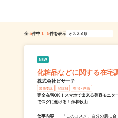
全
5
件中
1
-
5
件を表示
NEW
化粧品などに関する在宅
株式会社ビサーチ
業務委託
登録制
在宅・内職
完全在宅OK！スマホで出来る美容モニタ
でスグに働ける！@和歌山