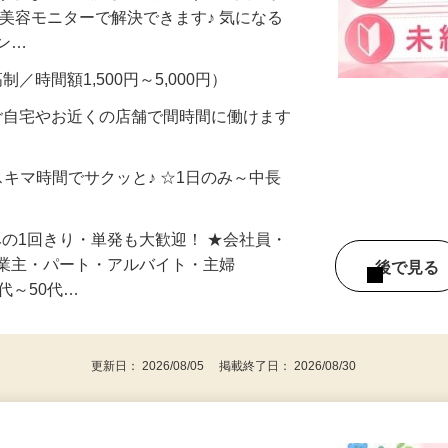
合うかな？」「試してみたいけど、費用が
、美容モニターで解決できます♪ 気になる
メン…
制／時間額1,500円～5,000円）
ご自宅やお近くの店舗で間時間に働けます
スキマ時間でサクッと♪ ☆1日のみ～中長
みの1回きり・単発も大歓迎！ ★会社員・
事業主・パート・アルバイト・主婦
後で見
代～50代…
更新日： 2026/08/05 掲載終了日： 2026/08/30