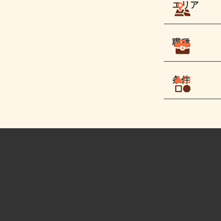
エリア
職種
条件