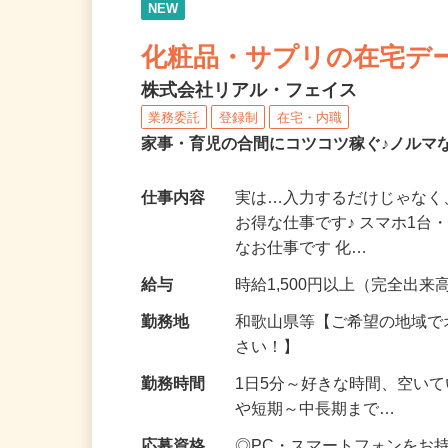
NEW
化粧品・サプリの在宅デ
株式会社リアル・フェイス
業務委託
登録制
在宅・内職
家事・育児の合間にコツコツ稼ぐ♪ノルマ
仕事内容
実は…入力するだけじゃなく
お得な仕事です♪ スマホ1台
なお仕事です 化…
給与
時給1,500円以上（完全出来高
勤務地
和歌山県等【ご希望の地域で
さい！】
勤務時間
1日5分～好きな時間、空い