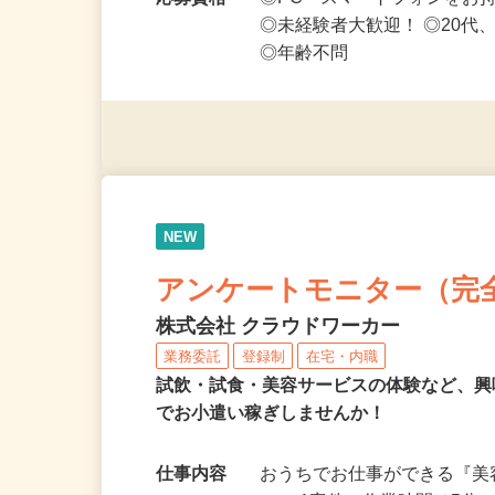
や短期～中長期まで…
応募資格
◎PC・スマートフォンをお
◎未経験者大歓迎！ ◎20代
◎年齢不問
NEW
アンケートモニター（完
株式会社 クラウドワーカー
業務委託
登録制
在宅・内職
試飲・試食・美容サービスの体験など、
でお小遣い稼ぎしませんか！