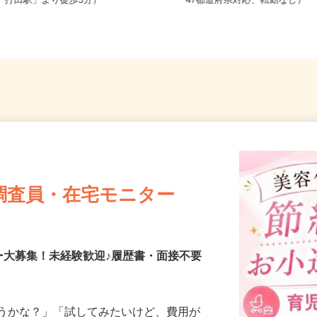
和歌山県紀の川市打田（JR和歌山線
全国どこからでも在宅勤務O
「打田駅」より徒歩5分）
47都道府県対応、転勤なし）
調査員・在宅モニター
ー大募集！未経験歓迎♪履歴書・面接不要