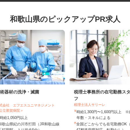
和歌山県のピックアップPR求人
手術器材の洗浄・滅菌
税理士事務所の在宅勤務
フ
税理士法人サリーレ
株式会社 エフエスユニマネジメント
＜公立那賀病院＞
時給1,300円〜1,600円以上
時給1,050円以上
年数・スキルによる