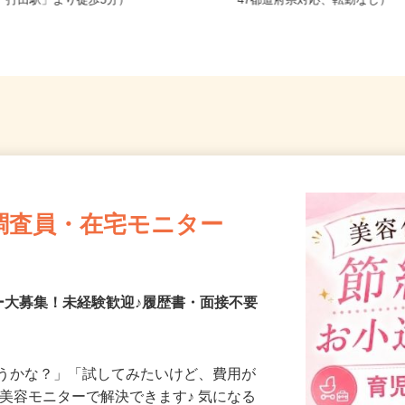
和歌山県紀の川市打田（JR和歌山線
全国どこからでも在宅勤務O
「打田駅」より徒歩5分）
47都道府県対応、転勤なし）
調査員・在宅モニター
ー大募集！未経験歓迎♪履歴書・面接不要
合うかな？」「試してみたいけど、費用が