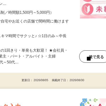
、美容モニターで解決できます♪ 気になる
メン…
制／時間額1,500円～5,000円）
ご自宅やお近くの店舗で間時間に働けます
スキマ時間でサクッと♪ ☆1日のみ～中長
みの1回きり・単発も大歓迎！ ★会社員・
事業主・パート・アルバイト・主婦
後で見
代～50代…
更新日： 2026/08/05 掲載終了日： 2026/08/30