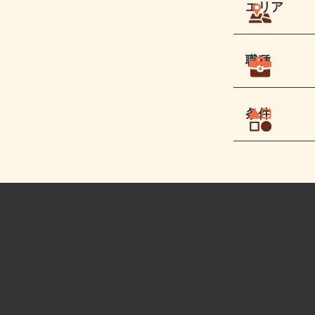
エリア
職種
条件