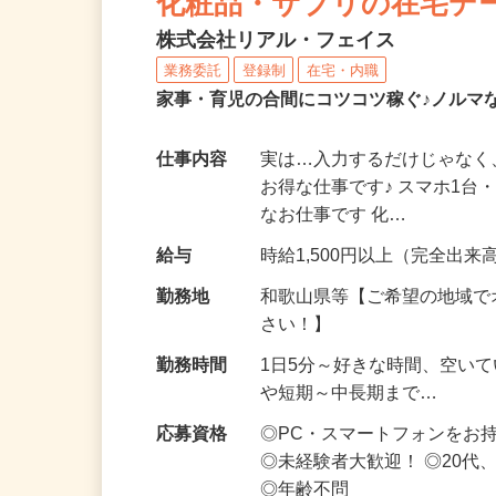
化粧品・サプリの在宅デ
株式会社リアル・フェイス
業務委託
登録制
在宅・内職
家事・育児の合間にコツコツ稼ぐ♪ノルマ
仕事内容
実は…入力するだけじゃなく
お得な仕事です♪ スマホ1台
なお仕事です 化…
給与
時給1,500円以上（完全出来高
勤務地
和歌山県等【ご希望の地域で
さい！】
勤務時間
1日5分～好きな時間、空い
や短期～中長期まで…
応募資格
◎PC・スマートフォンをお