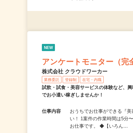
◎未経験者大歓迎！ ◎20代
◎年齢不問
NEW
アンケートモニター（完
株式会社 クラウドワーカー
業務委託
登録制
在宅・内職
試飲・試食・美容サービスの体験など、
でお小遣い稼ぎしませんか！
仕事内容
おうちでお仕事ができる『