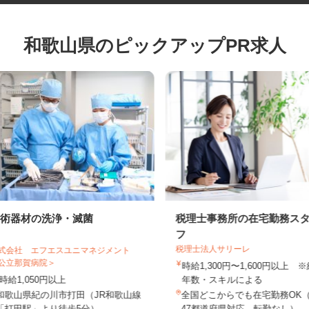
和歌山県のピックアップPR求人
手術器材の洗浄・滅菌
税理士事務所の在宅勤務
フ
税理士法人サリーレ
株式会社 エフエスユニマネジメント
＜公立那賀病院＞
時給1,300円〜1,600円以上
時給1,050円以上
年数・スキルによる