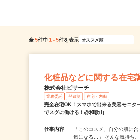
全
5
件中
1
-
5
件を表示
化粧品などに関する在宅
株式会社ビサーチ
業務委託
登録制
在宅・内職
完全在宅OK！スマホで出来る美容モニタ
でスグに働ける！@和歌山
仕事内容
「このコスメ、自分の肌に