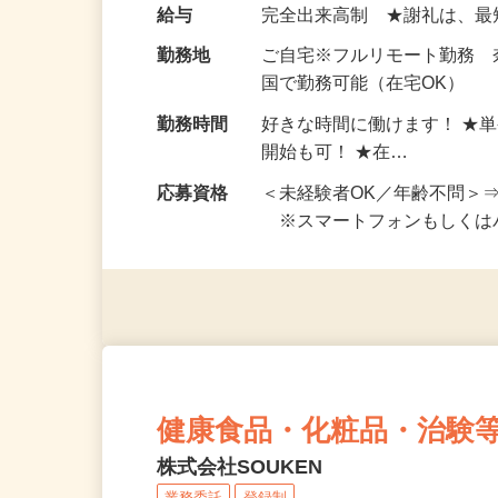
い！ 1案件の作業時間は5
お仕事です。 ◆【いろん…
給与
完全出来高制 ★謝礼は、
勤務地
ご自宅※フルリモート勤務
国で勤務可能（在宅OK）
勤務時間
好きな時間に働けます！ ★
開始も可！ ★在…
応募資格
＜未経験者OK／年齢不問＞
※スマートフォンもしくは
健康食品・化粧品・治験