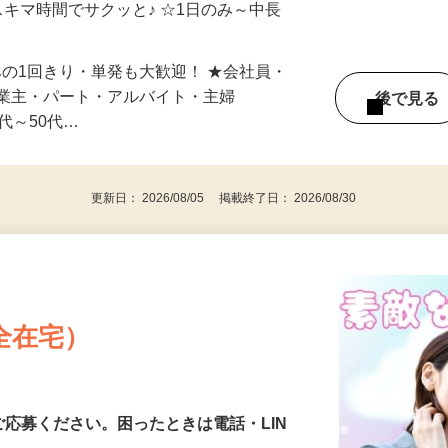
自宅やお近くの店舗で間時間に働けます♪
スキマ時間でサクッと♪ ☆1日のみ～中長
みの1回きり・単発も大歓迎！ ★会社員・
事業主・パート・アルバイト・主婦
後で見
代～50代…
更新日： 2026/08/05 掲載終了日： 2026/08/30
全在宅）