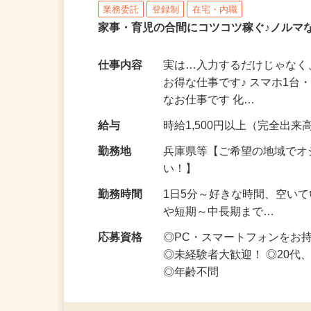
株式会社リアル・フェイス
業務委託
登録制
在宅・内職
家事・育児の合間にコツコツ稼ぐ♪ノルマ
仕事内容
実は…入力するだけじゃなく
お得な仕事です♪ スマホ1台
なお仕事です 化…
給与
時給1,500円以上（完全出来高
勤務地
兵庫県等【ご希望の地域でオ
い！】
勤務時間
1日5分～好きな時間、空い
や短期～中長期まで…
応募資格
◎PC・スマートフォンをお
◎未経験者大歓迎！ ◎20代
◎年齢不問