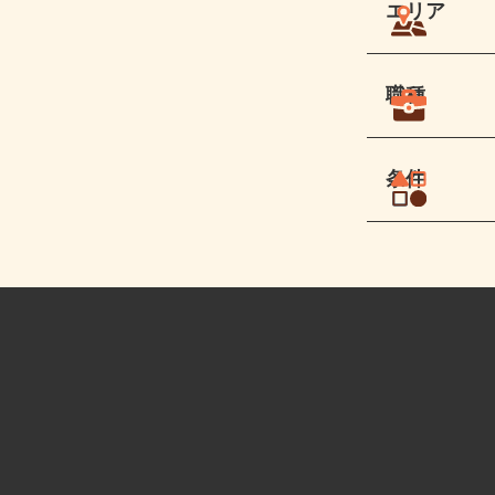
エリア
職種
条件