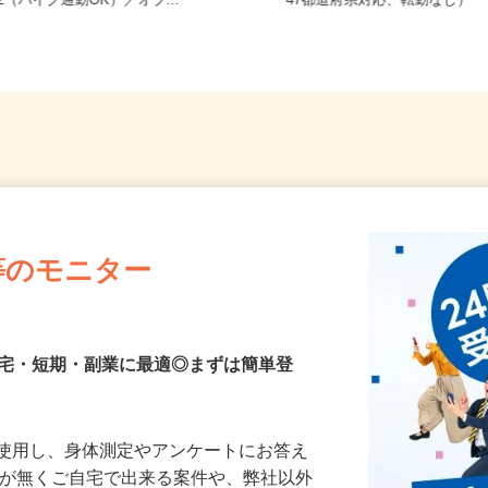
兵庫県加古川市野口町長砂壱丁田973
全国どこからでも在宅勤務O
-2（バイク通勤OK）／オブ...
47都道府県対応、転勤なし）
等のモニター
在宅・短期・副業に最適◎まずは簡単登
を使用し、身体測定やアンケートにお答え