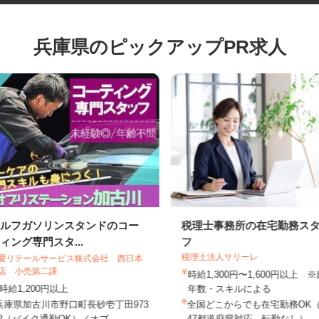
兵庫県のピックアップPR求人
セルフガソリンスタンドのコー
税理士事務所の在宅勤務
ティング専門スタ...
フ
税理士法人サリーレ
三愛リテールサービス株式会社 西日本
支店 小売第二課
時給1,300円〜1,600円以上
時給1,200円以上
年数・スキルによる